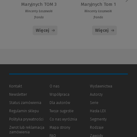
Maryjnych TOM 3
Maryjnych Tom 1
Wincenty Łaszewski
Wincenty Łaszewski
fronda
fronda
Więcej
Więcej
Kontakt
O nas
Wydawnictwa
Newsletter
Współpraca
Autorzy
Status zamówienia
Dla autorów
(Nowe
(Link
Serie
okno)
do
Regulamin sklepu
Twoje sugestie
Hasła LEX
innej
strony)
Polityka prywatności
(Nowe
(Link
Co nas wyróżnia
Segmenty
okno)
do
Zwrot lub reklamacja
Mapa strony
Rodzaje
innej
zamówienia
strony)
FAQ
Zawody