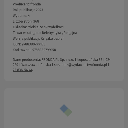
Producent:
fronda
Rok publikacji:
2023
Wydanie:
4
Liczba stron:
368
Okładka:
miękka ze skrzydełkami
Towar w kategorii:
Beletrystyka
,
Religijna
Wersja publikacji:
Książka papier
ISBN:
9788380799158
Kod towaru:
9788380799158
Dane producenta: FRONDA PL Sp. z o.o. | Łopuszańska 32 | 02-
220 | Warszawa | Polska |
sprzedaz@wydawnictwofronda.pl
|
22 836-54-44,