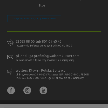
Blog
Zarządzaj preferencjami plików cookie
22 535 88 00 lub 801 04 45 45
Jesteśmy do Państwa dyspozycji od 8:00 do 16:00
pl-obsluga.profinfo@wolterskluwer.com
Na wiadomość odpowiemy możliwe jak najszybciej.
Wolters Kluwer Polska Sp. z o.o.
ul. Przyokopowa 33, 01-208 Warszawa; NIP: 583-001-89-31, REGON:
190610277, KRS: 0000709879, Sąd rejonowy dla M.S. Warszawy