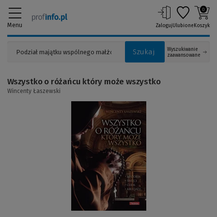
0
Menu
Zaloguj
Ulubione
Koszyk
Wyszukiwanie
Szukaj
zaawansowane
Wszystko o różańcu który może wszystko
Wincenty Łaszewski
(Link
do
innej
strony)