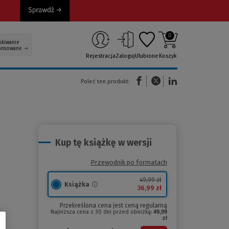
0
ukiwanie
ansowane
Rejestracja
Zaloguj
Ulubione
Koszyk
(Nowe okno)
(Link do innej strony)
(Link do innej strony)
Poleć ten produkt:
Kup tę książkę w wersji
Przewodnik po formatach
49,99 zł
Książka
36,99 zł
Przekreślona cena jest ceną regularną
Najniższa cena z 30 dni przed obniżką:
49,99
zł