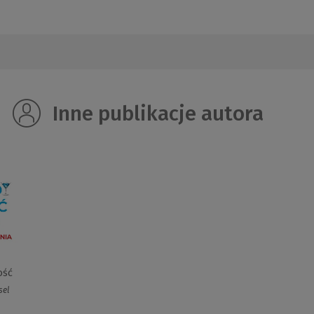
Inne publikacje autora
ość
sel