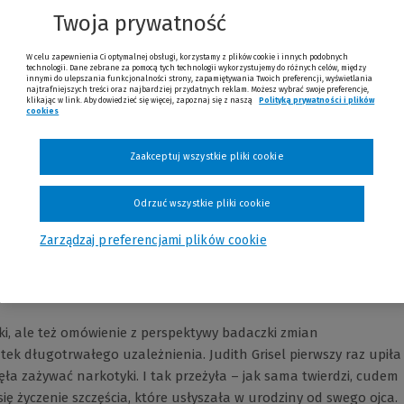
Twoja prywatność
W celu zapewnienia Ci optymalnej obsługi, korzystamy z plików cookie i innych podobnych
technologii. Dane zebrane za pomocą tych technologii wykorzystujemy do różnych celów, między
innymi do ulepszania funkcjonalności strony, zapamiętywania Twoich preferencji, wyświetlania
najtrafniejszych treści oraz najbardziej przydatnych reklam. Możesz wybrać swoje preferencje,
klikając w link. Aby dowiedzieć się więcej, zapoznaj się z naszą
Polityką prywatności i plików
cookies
Zaakceptuj wszystkie pliki cookie
Opinie
Odrzuć wszystkie pliki cookie
Zarządzaj preferencjami plików cookie
ki, ale też omówienie z perspektywy badaczki zmian
k długotrwałego uzależnienia. Judith Grisel pierwszy raz upiła
zęła zażywać narkotyki. I tak przeżyła – jak sama twierdzi, cudem
ię życzenie szczęścia, które usłyszała w urodziny od swego ojca.