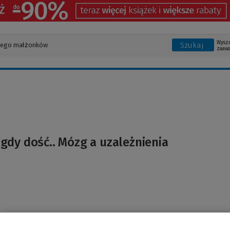
Wysz
Szukaj
zaaw
igdy dość.. Mózg a uzależnienia