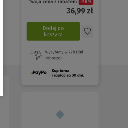
Twoja cena z rabatem
-
26
%
36,99
zł
Dodaj do
koszyka
Wysyłamy w 72h (dni
robocze)
(Nowe
okno)