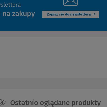
slettera
(Nowe
ł na zakupy
okno)
Zapisz się do newslettera
Ostatnio oglądane produkty