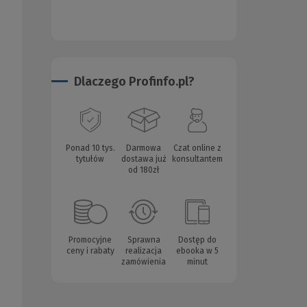
Dlaczego Profinfo.pl?
Ponad 10 tys.
Darmowa
Czat online z
tytułów
dostawa już
konsultantem
od 180zł
Promocyjne
Sprawna
Dostęp do
ceny i rabaty
realizacja
ebooka w 5
zamówienia
minut