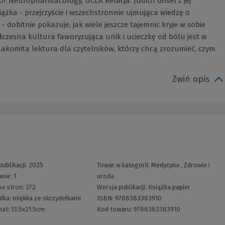
or Neuropharmacology, UCLA Relacja. Judith Grisel z jej
iążka - przejrzyście i wszechstronnie ujmująca wiedzę o
- dobitnie pokazuje, jak wiele jeszcze tajemnic kryje w sobie
łczesna kultura faworyzująca unik i ucieczkę od bólu jest w
nakomita lektura dla czytelników, którzy chcą zrozumieć, czym
Zwiń opis
publikacji:
2025
Towar w kategorii:
Medycyna
,
Zdrowie i
nie:
1
uroda
ba stron:
272
Wersja publikacji:
Książka papier
dka:
miękka ze skrzydełkami
ISBN:
9788383383910
mat:
13.5x21.5cm
Kod towaru:
9788383383910