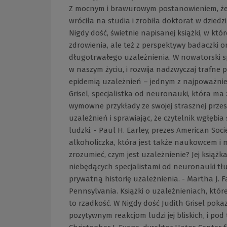
Z mocnym i brawurowym postanowieniem, że z
wróciła na studia i zrobiła doktorat w dzie
Nigdy dość, świetnie napisanej książki, w któr
zdrowienia, ale też z perspektywy badaczk
długotrwałego uzależnienia. W nowatorski s
w naszym życiu, i rozwija nadzwyczaj trafne
epidemią uzależnień – jednym z najpoważni
Grisel, specjalistka od neuronauki, która ma
wymowne przykłady ze swojej strasznej przes
uzależnień i sprawiając, że czytelnik wgłębi
ludzki. - Paul H. Earley, prezes American Soc
alkoholiczka, która jest także naukowcem i 
zrozumieć, czym jest uzależnienie? Jej książ
niebędących specjalistami od neuronauki tł
prywatną historię uzależnienia. - Martha J. Fa
Pennsylvania. Książki o uzależnieniach, któ
to rzadkość. W Nigdy dość Judith Grisel poka
pozytywnym reakcjom ludzi jej bliskich, i pod