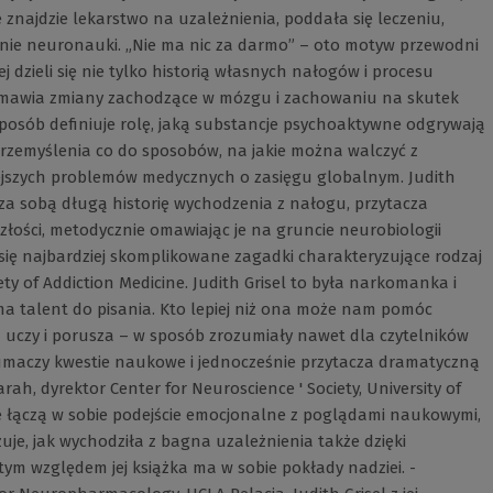
najdzie lekarstwo na uzależnienia, poddała się leczeniu,
dzinie neuronauki. „Nie ma nic za darmo” – oto motyw przewodni
ej dzieli się nie tylko historią własnych nałogów i procesu
i omawia zmiany zachodzące w mózgu i zachowaniu na skutek
posób definiuje rolę, jaką substancje psychoaktywne odgrywają
 przemyślenia co do sposobów, na jakie można walczyć z
ejszych problemów medycznych o zasięgu globalnym. Judith
 za sobą długą historię wychodzenia z nałogu, przytacza
złości, metodycznie omawiając je na gruncie neurobiologii
a się najbardziej skomplikowane zagadki charakteryzujące rodzaj
iety of Addiction Medicine. Judith Grisel to była narkomanka i
ma talent do pisania. Kto lepiej niż ona może nam pomóc
ka uczy i porusza – w sposób zrozumiały nawet dla czytelników
umaczy kwestie naukowe i jednocześnie przytacza dramatyczną
rah, dyrektor Center for Neuroscience ' Society, University of
re łączą w sobie podejście emocjonalne z poglądami naukowymi,
zuje, jak wychodziła z bagna uzależnienia także dzięki
 tym względem jej książka ma w sobie pokłady nadziei. -