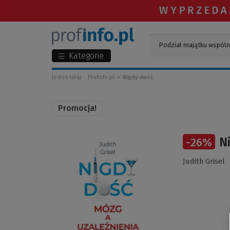
Kategorie
Jesteś tutaj:
Profinfo.pl
Nigdy dość.
Promocja!
(Link
N
-
26
%
do
innej
Judith Grisel
strony)