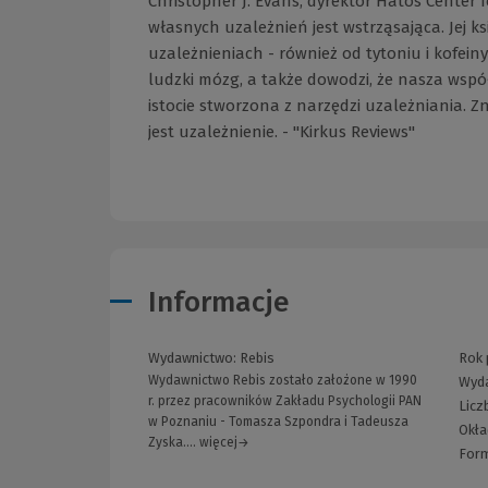
Christopher J. Evans, dyrektor Hatos Center f
własnych uzależnień jest wstrząsająca. Jej ks
uzależnieniach - również od tytoniu i kofeiny 
ludzki mózg, a także dowodzi, że nasza wspó
istocie stworzona z narzędzi uzależniania. Z
jest uzależnienie. - "Kirkus Reviews"
Informacje
Wydawnictwo:
Rebis
Rok 
Wydawnictwo Rebis zostało założone w 1990
Wyda
r. przez pracowników Zakładu Psychologii PAN
Licz
w Poznaniu - Tomasza Szpondra i Tadeusza
Okła
Zyska.... więcej→
For