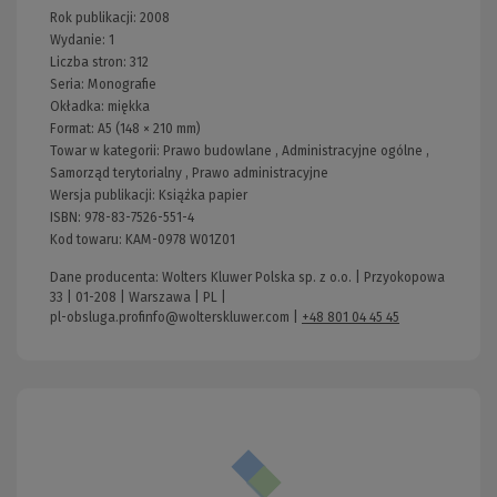
Rok publikacji:
2008
Wydanie:
1
Liczba stron:
312
Seria:
Monografie
Okładka:
miękka
Format:
A5 (148 × 210 mm)
Towar w kategorii:
Prawo budowlane
,
Administracyjne ogólne
,
Samorząd terytorialny
,
Prawo administracyjne
Wersja publikacji:
Książka papier
ISBN:
978-83-7526-551-4
Kod towaru:
KAM-0978 W01Z01
Dane producenta: Wolters Kluwer Polska sp. z o.o. | Przyokopowa
33 | 01-208 | Warszawa | PL |
pl-obsluga.profinfo@wolterskluwer.com
|
+48 801 04 45 45