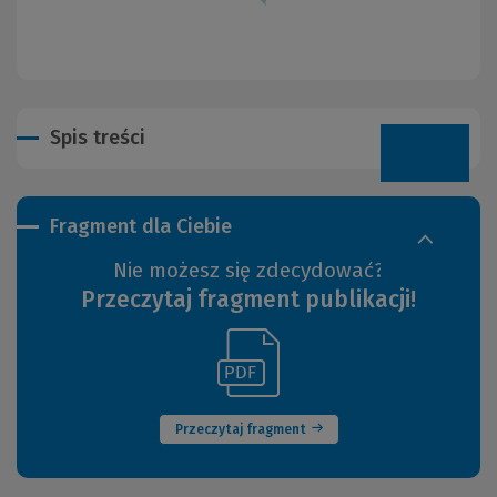
Spis treści
Fragment dla Ciebie
Nie możesz się zdecydować?
Przeczytaj fragment publikacji!
(Link
(Nowe
do
okno)
innej
strony)
Przeczytaj fragment