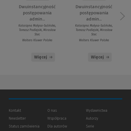
Dwuinstancyjność
Dwuinstancyjność
postępowania
postępowania
admin...
admin...
Katarzyna Małysa-Sulińska,
Katarzyna Małysa-Sulińska,
Tomasz Podlejski, Mirosław
Tomasz Podlejski, Mirosław
Stec
Stec
Wolters Kluwer Polska
Wolters Kluwer Polska
Więcej
Więcej
Kontakt
O nas
Wydawnictwa
Newsletter
Współpraca
Autorzy
Status zamówienia
Dla autorów
(Nowe
(Link
Serie
okno)
do