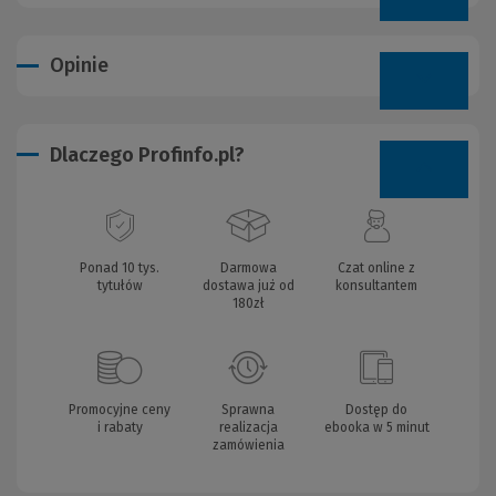
Opinie
Dlaczego Profinfo.pl?
Ponad 10 tys.
Darmowa
Czat online z
tytułów
dostawa już od
konsultantem
180zł
Promocyjne ceny
Sprawna
Dostęp do
i rabaty
realizacja
ebooka w 5 minut
zamówienia