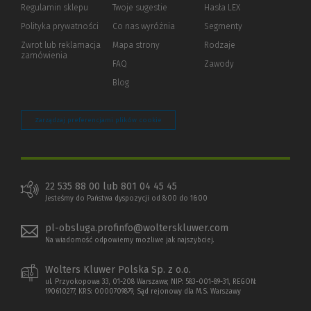
Regulamin sklepu
Twoje sugestie
Hasła LEX
innej
strony)
Polityka prywatności
(Nowe
(Link
Co nas wyróżnia
Segmenty
okno)
do
Zwrot lub reklamacja
Mapa strony
Rodzaje
innej
zamówienia
strony)
FAQ
Zawody
Blog
Zarządzaj preferencjami plików cookie
22 535 88 00 lub 801 04 45 45
Jesteśmy do Państwa dyspozycji od 8:00 do 16:00
pl-obsluga.profinfo@wolterskluwer.com
Na wiadomość odpowiemy możliwe jak najszybciej.
Wolters Kluwer Polska Sp. z o.o.
ul. Przyokopowa 33, 01-208 Warszawa; NIP: 583-001-89-31, REGON:
190610277, KRS: 0000709879, Sąd rejonowy dla M.S. Warszawy