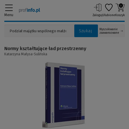
0
Menu
Zaloguj
Ulubione
Koszyk
Wyszukiwanie
Szukaj
zaawansowane
Normy kształtujące ład przestrzenny
Katarzyna Małysa-Sulińska
(Link
do
innej
strony)