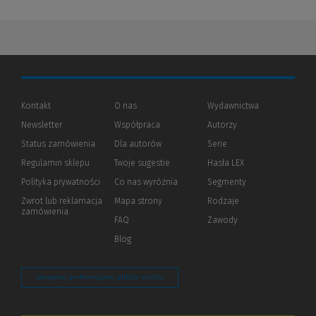
Kontakt
O nas
Wydawnictwa
Newsletter
Współpraca
Autorzy
Status zamówienia
Dla autorów
(Nowe
(Link
Serie
okno)
do
Regulamin sklepu
Twoje sugestie
Hasła LEX
innej
strony)
Polityka prywatności
(Nowe
(Link
Co nas wyróżnia
Segmenty
okno)
do
Zwrot lub reklamacja
Mapa strony
Rodzaje
innej
zamówienia
strony)
FAQ
Zawody
Blog
Zarządzaj preferencjami plików cookie