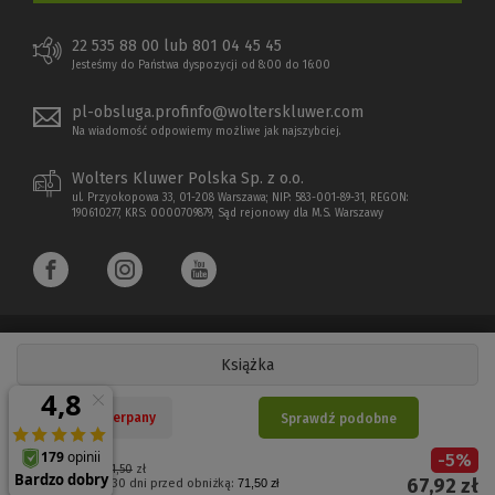
22 535 88 00 lub 801 04 45 45
Jesteśmy do Państwa dyspozycji od 8:00 do 16:00
pl-obsluga.profinfo@wolterskluwer.com
Na wiadomość odpowiemy możliwe jak najszybciej.
Wolters Kluwer Polska Sp. z o.o.
ul. Przyokopowa 33, 01-208 Warszawa; NIP: 583-001-89-31, REGON:
190610277, KRS: 0000709879, Sąd rejonowy dla M.S. Warszawy
Książka
Copyright 1997 - 2026 Wolters Kluwer Polska Sp. z o.o.
Nakład wyczerpany
Sprawdź podobne
Płatności elektroniczne
-
5
%
(Nowe
(Link
Cena regularna:
71,50
zł
67,92
zł
Najniższa cena z 30 dni przed obniżką:
71,50 zł
okno)
do