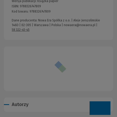
Wersja publikacji:
Książka papier
ISBN:
9788326747809
Kod towaru:
9788326747809
Dane producenta: Nowa Era Spółka z o.o. | Aleje Jerozolimskie
146D | 02-305 | Warszawa | Polska |
nowaera@nowaera.pl
|
58 322-45-45
Autorzy