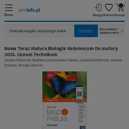
0
Menu
Zaloguj
Ulubione
Koszyk
Wyszukiwanie
Szukaj
zaawansowane
Nowa Teraz Matura Biologia Vademecum Do matury
2024. Liceum Technikum
Jolanta Holeczek,
Barbara Januszewska-Hasiec,
Joanna Kobyłecka,
Joanna
Stawarz,
Renata Stencel
(Link
do
innej
strony)