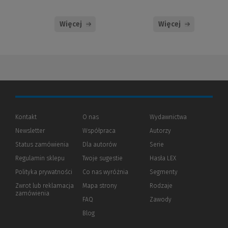
Więcej
Więcej
Kontakt
O nas
Wydawnictwa
Newsletter
Współpraca
Autorzy
Status zamówienia
Dla autorów
(Nowe
(Link
Serie
okno)
do
Regulamin sklepu
Twoje sugestie
Hasła LEX
innej
strony)
Polityka prywatności
(Nowe
(Link
Co nas wyróżnia
Segmenty
okno)
do
Zwrot lub reklamacja
Mapa strony
Rodzaje
innej
zamówienia
strony)
FAQ
Zawody
Blog