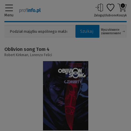
0
Menu
Zaloguj
Ulubione
Koszyk
Wyszukiwanie
Szukaj
zaawansowane
Oblivion song Tom 4
Robert Kirkman,
Lorenzo Felici
(Link
do
innej
strony)