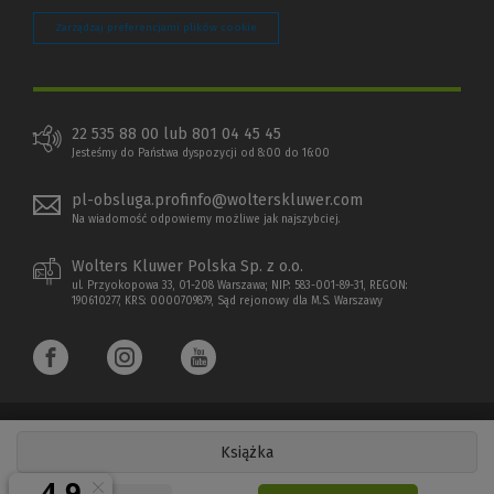
Zarządzaj preferencjami plików cookie
22 535 88 00 lub 801 04 45 45
Jesteśmy do Państwa dyspozycji od 8:00 do 16:00
pl-obsluga.profinfo@wolterskluwer.com
Na wiadomość odpowiemy możliwe jak najszybciej.
Wolters Kluwer Polska Sp. z o.o.
ul. Przyokopowa 33, 01-208 Warszawa; NIP: 583-001-89-31, REGON:
190610277, KRS: 0000709879, Sąd rejonowy dla M.S. Warszawy
Książka
Copyright 1997 - 2026 Wolters Kluwer Polska Sp. z o.o.