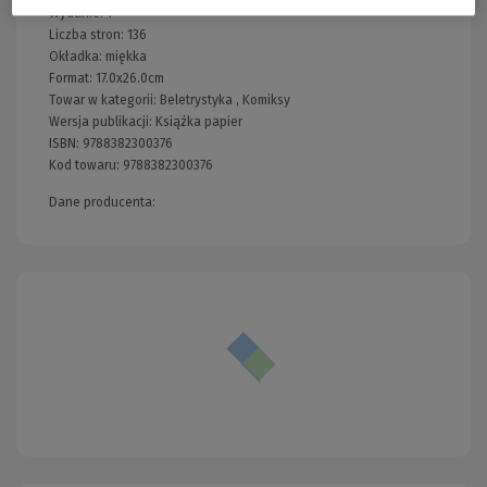
Wydanie:
1
Liczba stron:
136
Okładka:
miękka
Format:
17.0x26.0cm
Towar w kategorii:
Beletrystyka
,
Komiksy
Wersja publikacji:
Książka papier
ISBN:
9788382300376
Kod towaru:
9788382300376
Dane producenta: