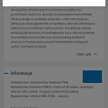
prezentację graficzną odzwierciedlającą najważniejsze
zagadnienia poruszone w tekście. Publikacja podkreśla rolę
obowiązków informacyjnych w przestrzeni publicznej i
przedstawia skuteczne sposoby przekazywania komunikatów.
Zwraca uwagę na problemy związane z odbiorem przekazu,
zwłaszcza nieuwzględnienie perspektywy adresata informacji w
zakresie jej zrozumienia i wykorzystania. W publikacji autorzy
wskazują jak doniosłe jest posługiwanie się w obrocie prawnym
zrozumiałymi pouczeniami oraz przedstawiają konkretne
propozycje formułowania jasnych komunikatów czyniących
zadość wymogom prawnym.
Zwiń opis
Informacje
Wydawnictwo:
Wydawnictwo Naukowe PWN
Wydawnictwo Naukowe PWN to znana od lat marka, skupiającą
obecnie kilka spółek. Do grupy wydawniczej należą:
Wydawnictwo Szkolne PWN, PZWL... więcej→