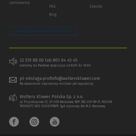
zamówienia
strony)
FAQ
Zawody
Blog
Zarządzaj preferencjami plików cookie
22 535 88 00 lub 801 04 45 45
Jesteśmy do Państwa dyspozycji od 8:00 do 16:00
pl-obsluga.profinfo@wolterskluwer.com
Na wiadomość odpowiemy możliwe jak najszybciej.
Wolters Kluwer Polska Sp. z o.o.
ul. Przyokopowa 33, 01-208 Warszawa; NIP: 583-001-89-31, REGON:
190610277, KRS: 0000709879, Sąd rejonowy dla M.S. Warszawy