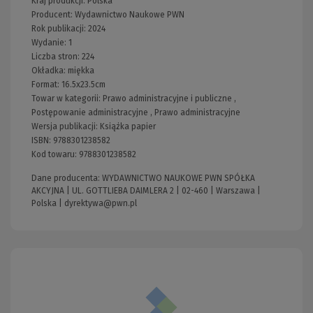
Kraj produkcji: Polska
Producent:
Wydawnictwo Naukowe PWN
Rok publikacji:
2024
Wydanie:
1
Liczba stron:
224
Okładka:
miękka
Format:
16.5x23.5cm
Towar w kategorii:
Prawo administracyjne i publiczne
,
Postępowanie administracyjne
,
Prawo administracyjne
Wersja publikacji:
Książka papier
ISBN:
9788301238582
Kod towaru:
9788301238582
Dane producenta: WYDAWNICTWO NAUKOWE PWN SPÓŁKA
AKCYJNA | UL. GOTTLIEBA DAIMLERA 2 | 02-460 | Warszawa |
Polska |
dyrektywa@pwn.pl