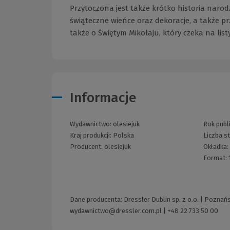
Przytoczona jest także krótko historia narod
świąteczne wieńce oraz dekoracje, a także p
także o Świętym Mikołaju, który czeka na listy
Informacje
Wydawnictwo:
olesiejuk
Rok publi
Kraj produkcji: Polska
Liczba s
Producent:
olesiejuk
Okładka:
Format:
Dane producenta: Dressler Dublin sp. z o.o. | Poznań
wydawnictwo@dressler.com.pl
|
+48 22 733 50 00