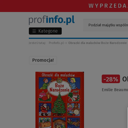
Kategorie
Jesteś tutaj:
Profinfo.pl
Obrazki dla maluchów Boże Narodzenie
Promocja!
(Link
O
-
28
%
do
innej
Emilie Beaum
strony)