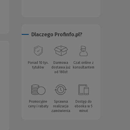
Dlaczego Profinfo.pl?
Ponad 10 tys.
Darmowa
Czat online z
tytułów
dostawa już
konsultantem
od 180zł
Promocyjne
Sprawna
Dostęp do
ceny i rabaty
realizacja
ebooka w 5
zamówienia
minut