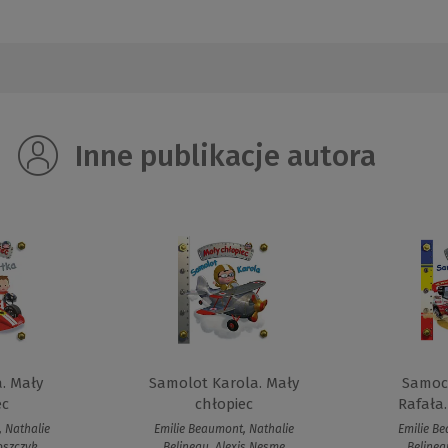
Inne publikacje autora
a. Mały
Samolot Karola. Mały
Samoc
ec
chłopiec
Rafała.
 Nathalie
Emilie Beaumont, Nathalie
Emilie Be
oszczyk
Belineau, Alexis Nesme
Belinea