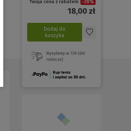
Twoja cena z rabatem
-
28
%
18,00
zł
Dodaj do
koszyka
Wysyłamy w 72h (dni
robocze)
(Nowe
okno)