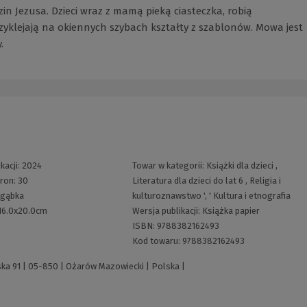
zin Jezusa. Dzieci wraz z mamą pieką ciasteczka, robią
rzyklejają na okiennych szybach kształty z szablonów. Mowa jest
.
kacji:
2024
Towar w kategorii:
Książki dla dzieci
,
tron:
30
Literatura dla dzieci do lat 6
,
Religia i
gąbka
kulturoznawstwo
', '
Kultura i etnografia
16.0x20.0cm
Wersja publikacji:
Książka papier
ISBN:
9788382162493
Kod towaru:
9788382162493
ska 91 | 05-850 | Ożarów Mazowiecki | Polska |