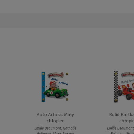
Auto Artura. Mały
Bolid Bartk
chłopiec
chłopi
Emilie Beaumont, Nathalie
Emilie Beaumont,
Belineau, Alexis Nesme
Belineau, Star