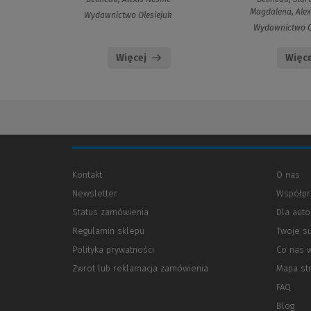
Magdalena, Ale
Wydawnictwo Olesiejuk
Wydawnictwo O
Więcej
Więce
Kontakt
O nas
Newsletter
Współpr
Status zamówienia
Dla aut
Regulamin sklepu
Twoje s
Polityka prywatności
(Nowe
(Link
Co nas 
okno)
do
Zwrot lub reklamacja zamówienia
Mapa st
innej
strony)
FAQ
Blog