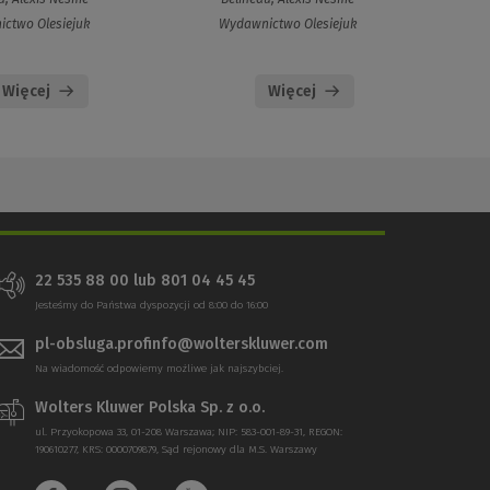
ctwo Olesiejuk
Wydawnictwo Olesiejuk
Więcej
Więcej
22 535 88 00 lub 801 04 45 45
Jesteśmy do Państwa dyspozycji od 8:00 do 16:00
pl-obsluga.profinfo@wolterskluwer.com
Na wiadomość odpowiemy możliwe jak najszybciej.
Wolters Kluwer Polska Sp. z o.o.
ul. Przyokopowa 33, 01-208 Warszawa; NIP: 583-001-89-31, REGON:
190610277, KRS: 0000709879, Sąd rejonowy dla M.S. Warszawy