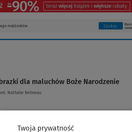
Wysz
Szukaj
zaaw
brazki dla maluchów Boże Narodzenie
ont,
Nathalie Belineau
Twoja prywatność