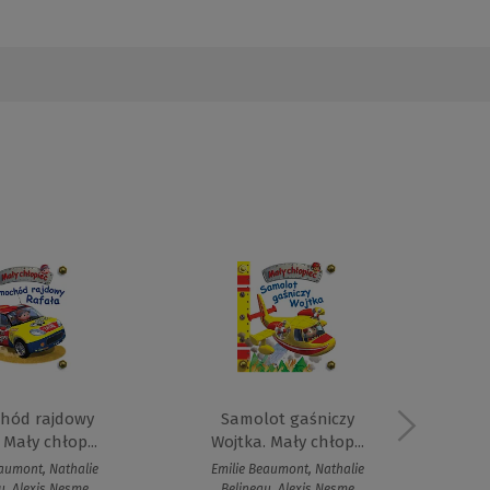
hód rajdowy
Samolot gaśniczy
R
 Mały chłop...
Wojtka. Mały chłop...
aumont, Nathalie
Emilie Beaumont, Nathalie
Em
u, Alexis Nesme
Belineau, Alexis Nesme