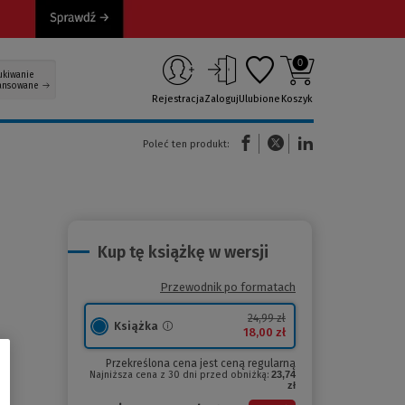
0
ukiwanie
ansowane
Rejestracja
Zaloguj
Ulubione
Koszyk
(Nowe okno)
(Link do innej strony)
(Link do innej strony)
Poleć ten produkt:
Kup tę książkę w wersji
Przewodnik po formatach
24,99 zł
Książka
18,00 zł
Przekreślona cena jest ceną regularną
Najniższa cena z 30 dni przed obniżką:
23,74
zł