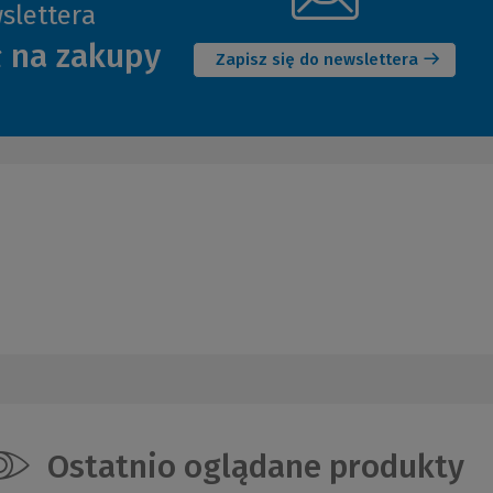
slettera
(Nowe
ł na zakupy
okno)
Zapisz się do newslettera
Ostatnio oglądane produkty