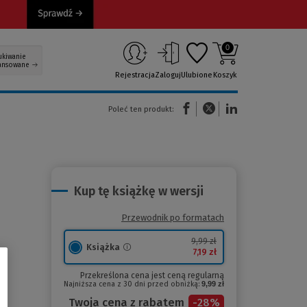
0
ukiwanie
ansowane
Rejestracja
Zaloguj
Ulubione
Koszyk
(Nowe okno)
(Link do innej strony)
(Link do innej strony)
Poleć ten produkt:
Kup tę książkę w wersji
Przewodnik po formatach
9,99 zł
Książka
7,19 zł
Przekreślona cena jest ceną regularną
Najniższa cena z 30 dni przed obniżką:
9,99 zł
Twoja cena z rabatem
-
28
%