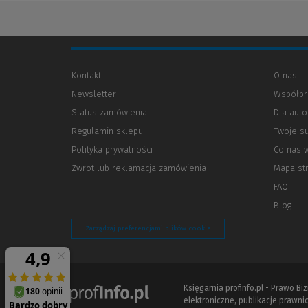
Kontakt
O nas
Newsletter
Współpr
Status zamówienia
Dla aut
Regulamin sklepu
Twoje s
Polityka prywatności
(Nowe
(Link
Co nas 
okno)
do
Zwrot lub reklamacja zamówienia
Mapa st
innej
strony)
FAQ
Blog
Zarządzaj preferencjami plików cookie
Księgarnia profinfo.pl - Prawo B
elektroniczne, publikacje prawnic