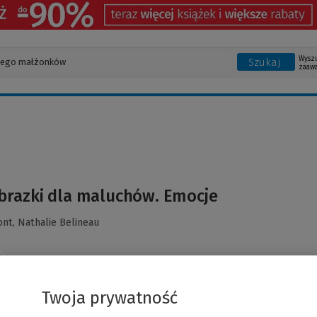
Wysz
Szukaj
zaaw
brazki dla maluchów. Emocje
ont,
Nathalie Belineau
Twoja prywatność