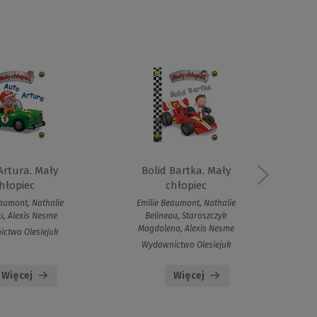
Artura. Mały
Bolid Bartka. Mały
hłopiec
chłopiec
aumont, Nathalie
Emilie Beaumont, Nathalie
Em
u, Alexis Nesme
Belineau, Staroszczyk
Magdalena, Alexis Nesme
ctwo Olesiejuk
Wydawnictwo Olesiejuk
Więcej
Więcej