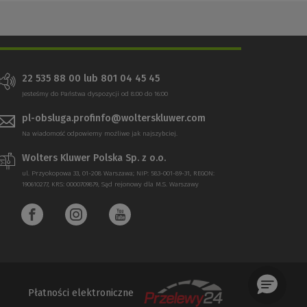
22 535 88 00 lub 801 04 45 45
Jesteśmy do Państwa dyspozycji od 8:00 do 16:00
pl-obsluga.profinfo@wolterskluwer.com
Na wiadomość odpowiemy możliwe jak najszybciej.
Wolters Kluwer Polska Sp. z o.o.
ul. Przyokopowa 33, 01-208 Warszawa; NIP: 583-001-89-31, REGON:
190610277, KRS: 0000709879, Sąd rejonowy dla M.S. Warszawy
Płatności elektroniczne
(Nowe
(Link