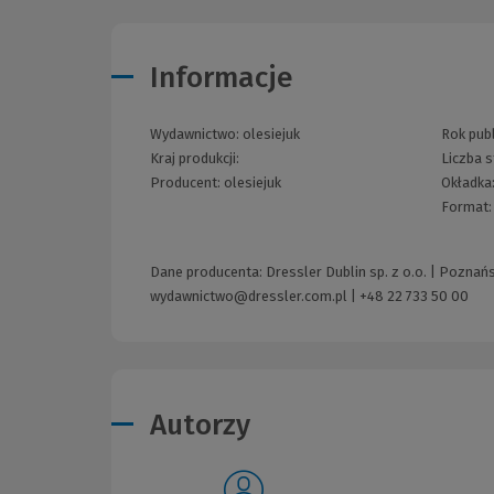
Informacje
Wydawnictwo:
olesiejuk
Rok publ
Kraj produkcji:
Liczba s
Producent:
olesiejuk
Okładka
Format
Dane producenta: Dressler Dublin sp. z o.o. | Poznań
wydawnictwo@dressler.com.pl
|
+48 22 733 50 00
Autorzy