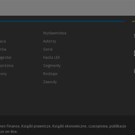
Wydawnictwa
aca
Autorzy
orów
(Nowe
(Link
Serie
okno)
do
ugestie
Hasła LEX
innej
strony)
wyróżnia
Segmenty
rony
Rodzaje
Zawody
iznes Finanse, Książki prawnicze, Książki ekonomiczne, czasopisma, publikacje
ze on-line.