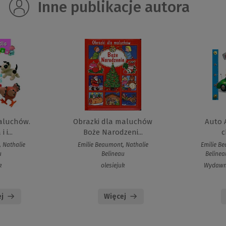
Inne publikacje autora
aluchów.
Obrazki dla maluchów
Auto 
 i...
Boże Narodzeni...
c
 Nathalie
Emilie Beaumont, Nathalie
Emilie Be
u
Belineau
Belinea
k
olesiejuk
Wydawni
j
Więcej