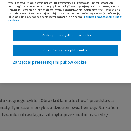
W celu zapewnienia Ci optymalnej obsługi, korzystamy z plików cookie i innych podobnych
technologii. Dane zebrane za pomocą tych technologii wykorzystujemy do różnych celów, między
innymi do ulepszania funkcjonalności strony, zapamiętywania Twoich preferencji, wyświetlania
najtrafniejszych treści oraz najbardziej przydatnych reklam. Możesz wybrać swoje preferencje,
klikając w link. Aby dowiedzieć się więcej, zapoznaj się z naszą
Polityką prywatności i plików
cookies
(Nowe okno)
(Link do innej strony)
Zaakceptuj wszystkie pliki cookie
Opinie
Odrzuć wszystkie pliki cookie
Zarządzaj preferencjami plików cookie
 edukacyjnego cyklu „Obrazki dla maluchów” przedstawia
maty. Tym razem przybliża dzieciom świat emocji. Na końcu
gadywanka utrwalająca zdobytą przez maluchy wiedzę.