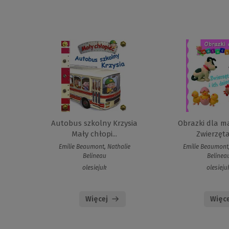
Autobus szkolny Krzysia
Obrazki dla m
Mały chłopi...
Zwierzęta i
Emilie Beaumont, Nathalie
Emilie Beaumont,
Belineau
Belinea
olesiejuk
olesieju
Więcej
Więce