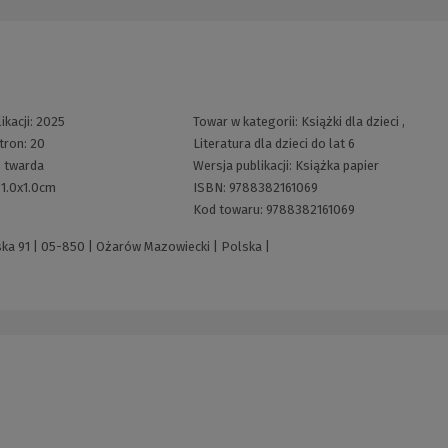
ikacji:
2025
Towar w kategorii:
Książki dla dzieci
,
tron:
20
Literatura dla dzieci do lat 6
:
twarda
Wersja publikacji:
Książka papier
:
1.0x1.0cm
ISBN:
9788382161069
Kod towaru:
9788382161069
ska 91 | 05-850 | Ożarów Mazowiecki | Polska |