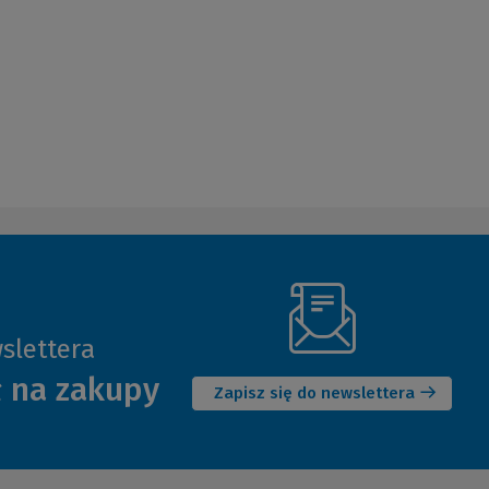
slettera
(Nowe
ł na zakupy
okno)
Zapisz się do newslettera