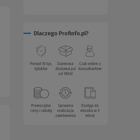
Dlaczego Profinfo.pl?
Ponad 10 tys.
Darmowa
Czat online z
tytułów
dostawa już
konsultantem
od 180zł
Promocyjne
Sprawna
Dostęp do
ceny i rabaty
realizacja
ebooka w 5
zamówienia
minut