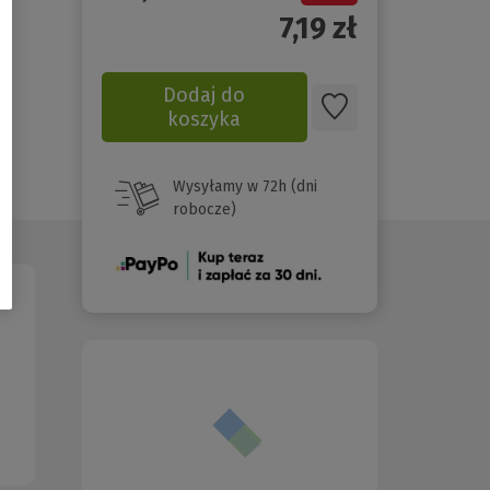
7,19
zł
Dodaj do
koszyka
Wysyłamy w 72h (dni
robocze)
(Nowe
okno)