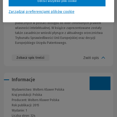
Odrzuć wszystkie pliki cookie
Przedstawiona analiza zmierza do ustalenia, jaki model
ochrony programów komputerowych skutecznie zabezpiecza
Zarządzaj preferencjami plików cookie
twórców programowania, z uwzględnieniem konieczności
zachowania równowagi w ochronie interesów prywatnych oraz
publicznych w postaci dostępu do dóbr chronionych prawem
własności intelektualnej. W książce zaprezentowane zostały
także zasadnicze wnioski płynące z aktualnego orzecznictwa
Trybunału Sprawiedliwości Unii Europejskiej oraz decyzji
Europejskiego Urzędu Patentowego.
Zwiń opis
Zobacz spis treści
Informacje
Wydawnictwo:
Wolters Kluwer Polska
Kraj produkcji: Polska
Producent:
Wolters Kluwer Polska
Rok publikacji:
2015
Wydanie:
1
Liczba stron:
324