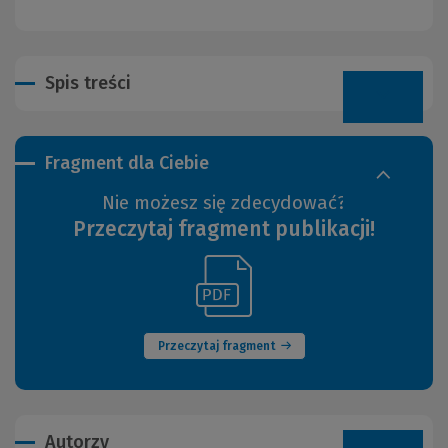
Spis treści
Fragment dla Ciebie
Nie możesz się zdecydować?
Przeczytaj fragment publikacji!
(Link
(Nowe
do
okno)
innej
strony)
Przeczytaj fragment
Autorzy