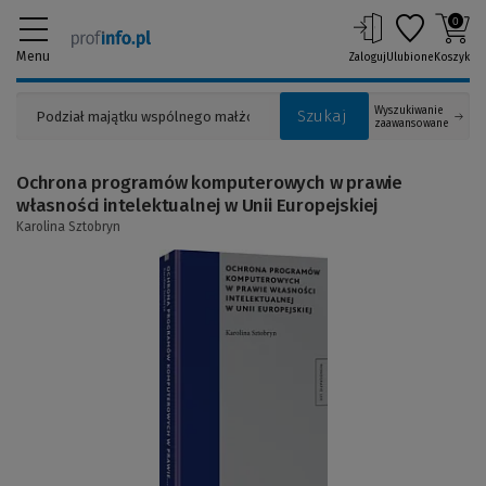
0
Menu
Zaloguj
Ulubione
Koszyk
Wyszukiwanie
Szukaj
zaawansowane
Ochrona programów komputerowych w prawie
własności intelektualnej w Unii Europejskiej
Karolina Sztobryn
(Link
do
innej
strony)