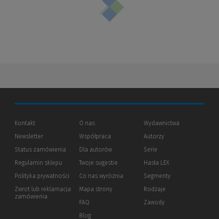
Kontakt
O nas
Wydawnictwa
Newsletter
Współpraca
Autorzy
Status zamówienia
Dla autorów
(Nowe
(Link
Serie
okno)
do
Regulamin sklepu
Twoje sugestie
Hasła LEX
innej
strony)
Polityka prywatności
(Nowe
(Link
Co nas wyróżnia
Segmenty
okno)
do
Zwrot lub reklamacja
Mapa strony
Rodzaje
innej
zamówienia
strony)
FAQ
Zawody
Blog