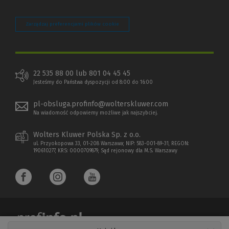
Zarządzaj preferencjami plików cookie
22 535 88 00 lub 801 04 45 45
Jesteśmy do Państwa dyspozycji od 8:00 do 16:00
pl-obsluga.profinfo@wolterskluwer.com
Na wiadomość odpowiemy możliwe jak najszybciej.
Wolters Kluwer Polska Sp. z o.o.
ul. Przyokopowa 33, 01-208 Warszawa; NIP: 583-001-89-31, REGON:
190610277, KRS: 0000709879, Sąd rejonowy dla M.S. Warszawy