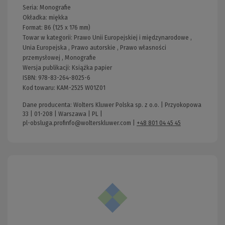
Seria:
Monografie
Okładka:
miękka
Format:
B6 (125 x 176 mm)
Towar w kategorii:
Prawo Unii Europejskiej i międzynarodowe
,
Unia Europejska
,
Prawo autorskie
,
Prawo własności
przemysłowej
,
Monografie
Wersja publikacji:
Książka papier
ISBN:
978-83-264-8025-6
Kod towaru:
KAM-2525 W01Z01
Dane producenta: Wolters Kluwer Polska sp. z o.o. | Przyokopowa
33 | 01-208 | Warszawa | PL |
pl-obsluga.profinfo@wolterskluwer.com
|
+48 801 04 45 45