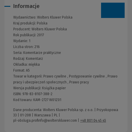
Informacje
Wydawnictwo:
Wolters Kluwer Polska
Kraj produkcji: Polska
Producent:
Wolters Kluwer Polska
Rok publikacji:
2017
Wydanie:
1
Liczba stron:
216
Seria:
Komentarze praktyczne
Rodzaj:
Komentarz
Okładka:
miękka
Format:
A5
Towar w kategorii:
Prawo cywilne
,
Postępowanie cywilne
,
Prawo
pracy i ubezpieczeń społecznych
,
Prawo pracy
Wersja publikacji:
Książka papier
ISBN:
978-83-8107-388-2
Kod towaru:
KAM-2727 W01Z01
Dane producenta: Wolters Kluwer Polska sp. z o.o. | Przyokopowa
33 | 01-208 | Warszawa | PL |
pl-obsluga.profinfo@wolterskluwer.com
|
+48 801 04 45 45