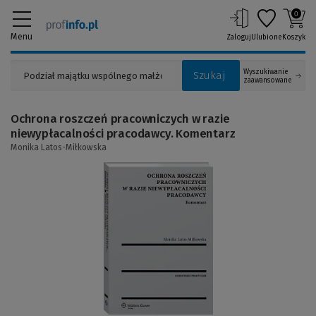
0
Menu
Zaloguj
Ulubione
Koszyk
Wyszukiwanie
Szukaj
zaawansowane
Ochrona roszczeń pracowniczych w razie
niewypłacalności pracodawcy. Komentarz
Monika Latos-Miłkowska
(Link
do
innej
strony)