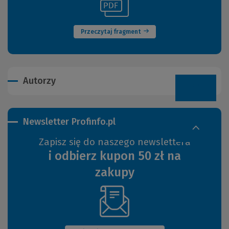
(Nowe
do
okno)
innej
strony)
Przeczytaj fragment
Autorzy
Newsletter Profinfo.pl
Zapisz się do naszego newslettera
i odbierz kupon 50 zł na
zakupy
(Nowe
okno)