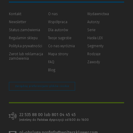
Kontakt
O nas
Wydawnictwa
Newsletter
Współpraca
Autorzy
Status zamówienia
Dla autorów
(Nowe
(Link
Serie
okno)
do
Regulamin sklepu
Twoje sugestie
Hasła LEX
innej
strony)
Polityka prywatności
(Nowe
(Link
Co nas wyróżnia
Segmenty
okno)
do
Zwrot lub reklamacja
Mapa strony
Rodzaje
innej
zamówienia
strony)
FAQ
Zawody
Blog
Zarządzaj preferencjami plików cookie
22 535 88 00 lub 801 04 45 45
Jesteśmy do Państwa dyspozycji od 8:00 do 16:00
pl-obsluga.profinfo@wolterskluwer.com