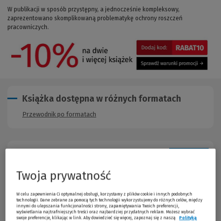
W publikacji w sposób przystępny, a jednocześnie kompleksowy,
zaprezentowano skomplikowaną problematykę ochrony roszczeń
pracowniczych.
Książka dostępna w różnych formatach
Przewodnik po formatach
Opis publikacji
Twoja prywatność
W komentarzu
w sposób przystępny, a jednocześnie
kompleksowy, zaprezentowano skomplikowaną
W celu zapewnienia Ci optymalnej obsługi, korzystamy z plików cookie i innych podobnych
problematykę ochrony roszczeń pracowniczych
.
technologii. Dane zebrane za pomocą tych technologii wykorzystujemy do różnych celów, między
Uwzględniono dotychczasowy dorobek judykatury oraz nauki
innymi do ulepszania funkcjonalności strony, zapamiętywania Twoich preferencji,
wyświetlania najtrafniejszych treści oraz najbardziej przydatnych reklam. Możesz wybrać
prawa pracy dotyczący tego zagadnienia. Opracowanie zawiera
swoje preferencje, klikając w link. Aby dowiedzieć się więcej, zapoznaj się z naszą
Polityką