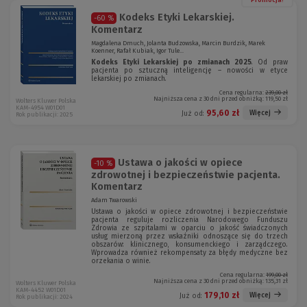
Promocja!
Kodeks Etyki Lekarskiej.
-60 %
Komentarz
Magdalena Dmuch, Jolanta Budzowska, Marcin Burdzik, Marek
Koenner, Rafał Kubiak, Igor Tule...
Kodeks Etyki Lekarskiej po zmianach 2025
.
Od praw
pacjenta po sztuczną inteligencję – nowości w etyce
lekarskiej po zmianach.
Cena regularna:
239,00 zł
Najniższa cena z 30 dni przed obniżką:
119,50 zł
Wolters Kluwer Polska
KAM-4954 W01D01
95,60 zł
Więcej
Już od:
Rok publikacji: 2025
Ustawa o jakości w opiece
-10 %
zdrowotnej i bezpieczeństwie pacjenta.
Komentarz
Adam Twarowski
Ustawa o jakości w opiece zdrowotnej i bezpieczeństwie
pacjenta reguluje rozliczenia Narodowego Funduszu
Zdrowia ze szpitalami w oparciu o jakość świadczonych
usług mierzoną przez wskaźniki odnoszące się do trzech
obszarów: klinicznego, konsumenckiego i zarządczego.
Wprowadza również rekompensaty za błędy medyczne bez
orzekania o winie.
Cena regularna:
199,00 zł
Najniższa cena z 30 dni przed obniżką:
135,31 zł
Wolters Kluwer Polska
KAM-4452 W01D01
179,10 zł
Więcej
Już od:
Rok publikacji: 2024