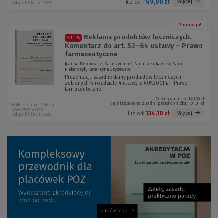
169,00 zł
Więcej
Już od:
Rok publikacji: 2021
Promocja!
Reklama produktów leczniczych.
-10 %
Komentarz do art. 52–64 ustawy – Prawo
farmaceutyczne
Joanna Dziurowicz, Katarzyna Łoś, Natalia Łukawska, Karol
Piekarczyk, Katarzyna Czyżewska
Prezentacja zasad reklamy produktów leczniczych
zebranych w rozdziale 4 ustawy z 6.09.2001 r. – Prawo
farmaceutyczne.
Cena regularna:
149,00 zł
Najniższa cena z 30 dni przed obniżką:
101,31 zł
Wolters Kluwer Polska
KAM-3959 W01P01
134,10 zł
Więcej
Już od:
Rok publikacji: 2020