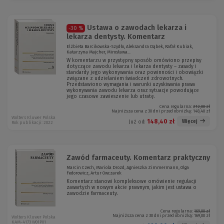
Ustawa o zawodach lekarza i
-30 %
lekarza dentysty. Komentarz
Elżbieta Barcikowska-Szydło, Aleksandra Dąbek, Rafał Kubiak,
Katarzyna Majcher, Mirosława...
W komentarzu w przystępny sposób omówiono przepisy
dotyczące zawodu lekarza i lekarza dentysty – zasady i
standardy jego wykonywania oraz powinności i obowiązki
związane z udzielaniem świadczeń zdrowotnych.
Przedstawiono wymagania i warunki uzyskiwania prawa
wykonywania zawodu lekarza oraz sytuacje powodujące
jego czasowe zawieszenie lub utratę.
Cena regularna:
212,00 zł
Najniższa cena z 30 dni przed obniżką:
148,40 zł
Wolters Kluwer Polska
148,40 zł
Więcej
Już od:
Rok publikacji: 2022
Zawód farmaceuty. Komentarz praktyczny
Marcin Czech, Mariola Drozd, Agnieszka Zimmermann, Olga
Fedorowicz, Artur Owczarek
Komentarz stanowi kompleksowe omówienie regulacji
zawartych w nowym akcie prawnym, jakim jest ustawa o
zawodzie farmaceuty.
Cena regularna:
169,00 zł
Najniższa cena z 30 dni przed obniżką:
169,00 zł
Wolters Kluwer Polska
KAM-4173 W01P01