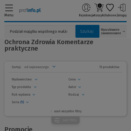
0
Menu
Rejestracja
Koszyk
Ulubione
Zaloguj
Wyszukiwanie
Szukaj
zaawansowane
Ochrona Zdrowia Komentarze
praktyczne
15 produktów
Sortuj:
Wydawnictwo
Cena
Typ produktu
Autor
Rok wydania
Rodzaj
Seria
(1)
usuń wszystkie filtry
zwiń
filtry
Promocje