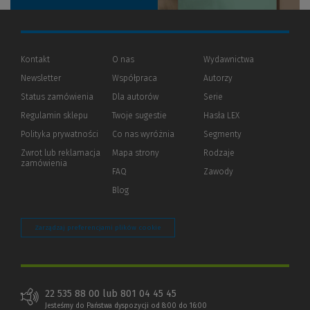
Kontakt
O nas
Wydawnictwa
Newsletter
Współpraca
Autorzy
Status zamówienia
Dla autorów
(Nowe
(Link
Serie
okno)
do
Regulamin sklepu
Twoje sugestie
Hasła LEX
innej
strony)
Polityka prywatności
(Nowe
(Link
Co nas wyróżnia
Segmenty
okno)
do
Zwrot lub reklamacja
Mapa strony
Rodzaje
innej
zamówienia
strony)
FAQ
Zawody
Blog
Zarządzaj preferencjami plików cookie
22 535 88 00 lub 801 04 45 45
Jesteśmy do Państwa dyspozycji od 8:00 do 16:00