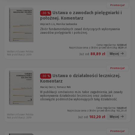
Promocja!
Ustawa o zawodach pielęgniarki i
-30 %
położnej. Komentarz
Wojciech Lis, Monika Sadowska
Zbiór fundamental­nych zasad dotyczących wykonywania
zawodów pielęgniarki i położnej.
Cena regularna:
127,00 zł
Najniższa cena z 30 dni przed obniżką:
88,89 zł
Wolters Kluwer Polska
88,89 zł
Więcej
Już od:
Rok publikacji: 2019
Promocja!
Ustawa o działalności leczniczej.
-30 %
Komentarz
Maciej Dercz, Tomasz Rek
W publikacji omówiono m.in. takie zagadnienia, jak zasady
wykonywania działalności leczniczej oraz zadania i
obowiązki podmiotów wykonujących taką działalność.
Cena regularna:
146,00 zł
Najniższa cena z 30 dni przed obniżką:
102,20 zł
Wolters Kluwer Polska
102,20 zł
Więcej
Już od:
Rok publikacji: 2019
Promocja!