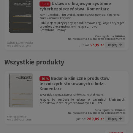
Ustawa o krajowym systemie
-30 %
cyberbezpieczeństwa. Komentarz
Kamil Czaplicki, Piotr Drobek, Agnieszka Gryszczyńska, Katarzyna
Prusak-Górniak, Krzysztof...
Publikacja w przystępny sposób omawia regulacje dotyczące
cyberbezpieczeństwa, wynikające z nowo
uchwalonej ustawy.
Cena regularna:
136,00 zł
Najniższa cena z 30 dni przed obniżką:
95,19 zł
Wolters Kluwer Polska
95,19 zł
Więcej
Już od:
Rok publikacji: 2019
Wszystkie produkty
Badania kliniczne produktów
-10 %
leczniczych stosowanych u ludzi.
Komentarz
Edyta Bielak-Jomaa, Dorota Karkowska, Michał Modro
Książka to omówienie ustawy o badaniach klinicznych
produktów leczniczych stosowanych u ludzi.
Cena regularna:
299,00 zł
Najniższa cena z 30 dni przed obniżką:
89,70 zł
KAM-4615 W01P01
269,09 zł
Więcej
Już od:
Rok publikacji: 2025