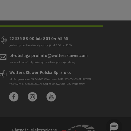
22 535 88 00 lub 801 04 45 45
Jesteśmy do Państwa dyspozycji od 8:00 do 16:00
pl-obsluga.profinfo@wolterskluwer.com
Na wiadomość odpowiemy możliwe jak najszybciej.
Wolters Kluwer Polska Sp. z o.o.
ul. Przyokopowa 33, 01-208 Warszawa; NIP: 583-001-89-31, REGON:
190610277, KRS: 0000709879, Sąd rejonowy dla M.S. Warszawy
Płatności elektroniczne