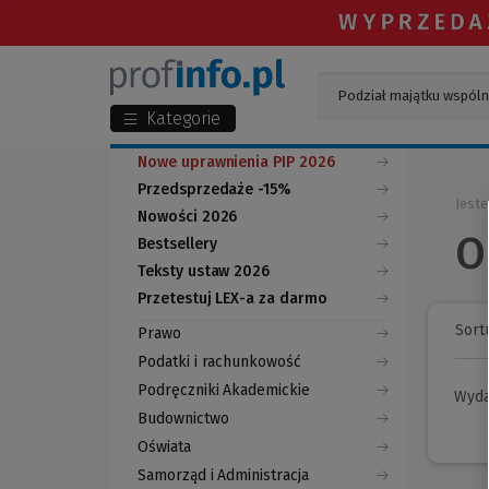
Kategorie
Nowe uprawnienia PIP 2026
Przedsprzedaże -15%
Jeste
Nowości 2026
O
Bestsellery
Teksty ustaw 2026
Przetestuj LEX-a za darmo
(Nowe
(Link
okno)
do
Sortu
Prawo
innej
strony)
Podatki i rachunkowość
Podręczniki Akademickie
Wyd
Budownictwo
Oświata
Samorząd i Administracja