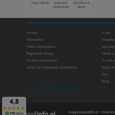
ceny i rabaty
realizacja
ebooka w 5
zamówienia
minut
Kontakt
O nas
Newsletter
Współpr
Status zamówienia
Dla aut
Regulamin sklepu
Twoje s
Polityka prywatności
(Nowe
(Link
Co nas 
okno)
do
Zwrot lub reklamacja zamówienia
Mapa st
innej
strony)
FAQ
Blog
Zarządzaj preferencjami plików cookie
Księgarnia profinfo.pl - Prawo B