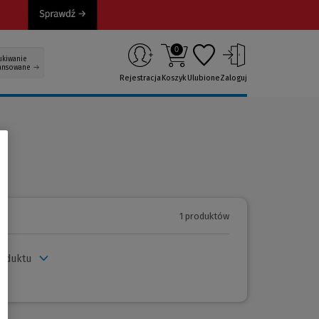
0
ukiwanie
ansowane
Rejestracja
Koszyk
Ulubione
Zaloguj
1 produktów
roduktu