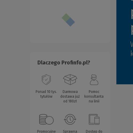
Dlaczego Profinfo.pl?
Ponad 10 tys.
Darmowa
Pomoc
tytułów
dostawa już
konsultanta
od 180zł
na linii
Promocyjne
Sprawna
Dostęp do