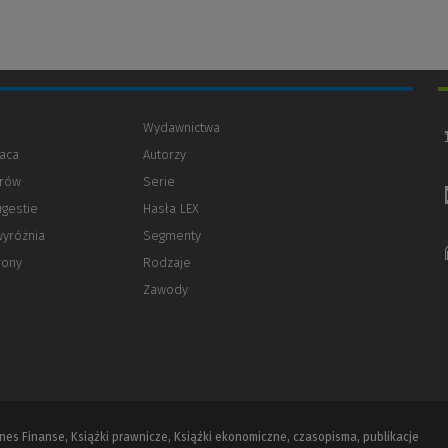
Wydawnictwa
aca
Autorzy
orów
(Nowe
(Link
Serie
okno)
do
ugestie
Hasła LEX
innej
strony)
wyróżnia
Segmenty
rony
Rodzaje
Zawody
iznes Finanse, Książki prawnicze, Książki ekonomiczne, czasopisma, publikacje