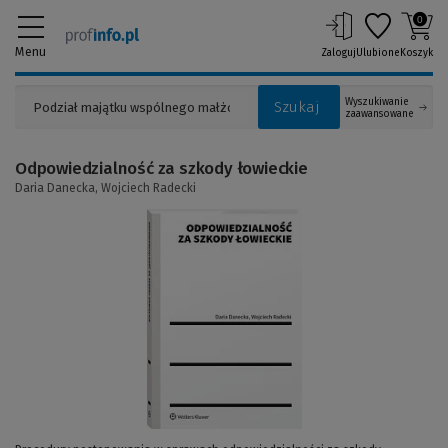
0
Menu
Zaloguj
Ulubione
Koszyk
Wyszukiwanie
Szukaj
zaawansowane
Odpowiedzialność za szkody łowieckie
Daria Danecka,
Wojciech Radecki
(Link
do
innej
strony)