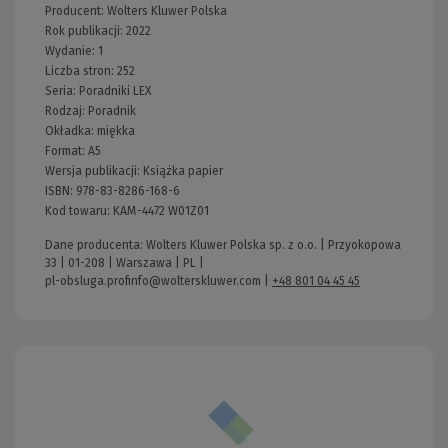
Producent:
Wolters Kluwer Polska
Rok publikacji:
2022
Wydanie:
1
Liczba stron:
252
Seria:
Poradniki LEX
Rodzaj:
Poradnik
Okładka:
miękka
Format:
A5
Wersja publikacji:
Książka papier
ISBN:
978-83-8286-168-6
Kod towaru:
KAM-4472 W01Z01
Dane producenta: Wolters Kluwer Polska sp. z o.o. | Przyokopowa
33 | 01-208 | Warszawa | PL |
pl-obsluga.profinfo@wolterskluwer.com
|
+48 801 04 45 45