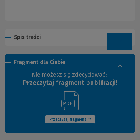
Spis treści
Fragment dla Ciebie
Nie możesz się zdecydować?
Przeczytaj fragment publikacji!
(Link
(Nowe
do
okno)
innej
strony)
Przeczytaj fragment