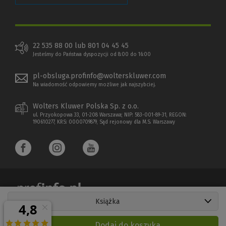
22 535 88 00 lub 801 04 45 45
Jesteśmy do Państwa dyspozycji od 8:00 do 16:00
pl-obsluga.profinfo@wolterskluwer.com
Na wiadomość odpowiemy możliwe jak najszybciej.
Wolters Kluwer Polska Sp. z o.o.
ul. Przyokopowa 33, 01-208 Warszawa; NIP: 583-001-89-31, REGON:
190610277, KRS: 0000709879, Sąd rejonowy dla M.S. Warszawy
Książka
Copyright 1997 - 2026 Wolters Kluwer Polska Sp. z o.o.
Dodaj do koszyka