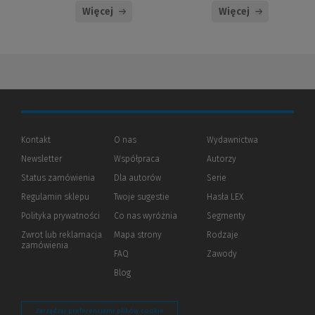
Więcej
Więcej
Kontakt
O nas
Wydawnictwa
Newsletter
Współpraca
Autorzy
Status zamówienia
Dla autorów
(Nowe
(Link
Serie
okno)
do
Regulamin sklepu
Twoje sugestie
Hasła LEX
innej
strony)
Polityka prywatności
(Nowe
(Link
Co nas wyróżnia
Segmenty
okno)
do
Zwrot lub reklamacja
Mapa strony
Rodzaje
innej
zamówienia
strony)
FAQ
Zawody
Blog
Zarządzaj preferencjami plików cookie