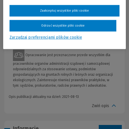
miejsce analizowanej ustawy w systemie prawnym. W drugiej
części zamieszczono komentarze do konkretnych przepisów,
Zaakceptuj wszystkie pliki cookie
gdzie omówiono m.in.:
wyłączanie gruntów z produkcji,
Odrzuć wszystkie pliki cookie
należności i opłaty roczne,
zapobieganie degradacji i rekultywację gruntów.
Zarządzaj preferencjami plików cookie
Opracowanie jest przeznaczone przede wszystkim dla
pracowników organów administracji rządowej i samorządowej
odpowiedzialnych za stosowanie ustawy, podmiotów
gospodarujących na gruntach rolnych i leśnych oraz organizacji
ekologicznych. Zainteresuje również prawników praktyków, w
tym: sędziów, prokuratorów, radców prawnych i adwokatów.
Opis publikacji aktualny na dzień: 2021-08-13
Zwiń opis
Informacje