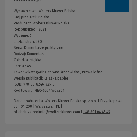
Wydawnictwo:
Wolters Kluwer Polska
Kraj produkcji: Polska
Producent:
Wolters Kluwer Polska
Rok publikacji:
2021
Wydanie:
5
Liczba stron:
280
Seria:
Komentarze praktyczne
Rodzaj:
Komentarz
Okładka:
miękka
Format:
A5
Towar w kategorii:
Ochrona środowiska
,
Prawo leśne
Wersja publikacji:
Książka papier
ISBN:
978-83-8246-325-5
Kod towaru:
NEX-0604 W05Z01
Dane producenta: Wolters Kluwer Polska sp. z o.o. | Przyokopowa
33 | 01-208 | Warszawa | PL |
pl-obsluga.profinfo@wolterskluwer.com
|
+48 801 04 45 45