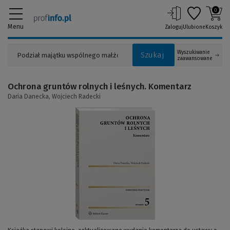
0
Menu
Zaloguj
Ulubione
Koszyk
Wyszukiwanie
Szukaj
zaawansowane
Ochrona gruntów rolnych i leśnych. Komentarz
Daria Danecka,
Wojciech Radecki
(Link
do
innej
strony)