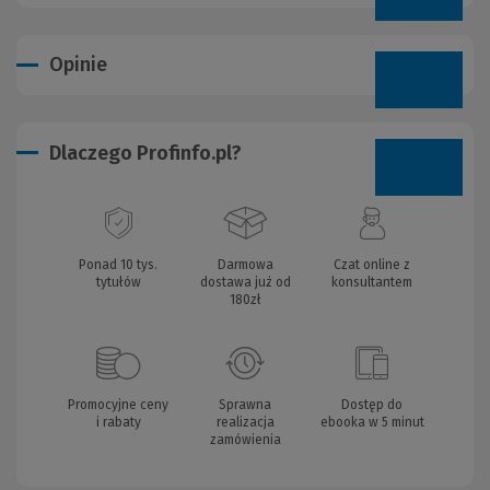
Opinie
Dlaczego Profinfo.pl?
Ponad 10 tys.
Darmowa
Czat online z
tytułów
dostawa już od
konsultantem
180zł
Promocyjne ceny
Sprawna
Dostęp do
i rabaty
realizacja
ebooka w 5 minut
zamówienia