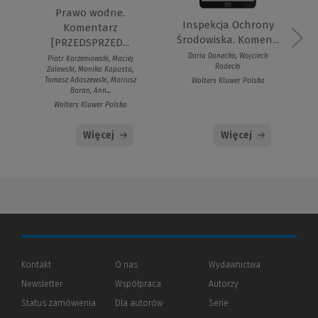
Prawo wodne.
Inspekcja Ochrony
Komentarz
Środowiska. Komen...
[PRZEDSPRZED...
Daria Danecka, Wojciech
Piotr Korzeniowski, Maciej
Radecki
Zalewski, Monika Kapusta,
Tomasz Adaszewski, Mariusz
Wolters Kluwer Polska
Baran, Ann...
Wolters Kluwer Polska
Więcej
Więcej
Kontakt
O nas
Wydawnictwa
Newsletter
Współpraca
Autorzy
Status zamówienia
Dla autorów
(Nowe
(Link
Serie
okno)
do