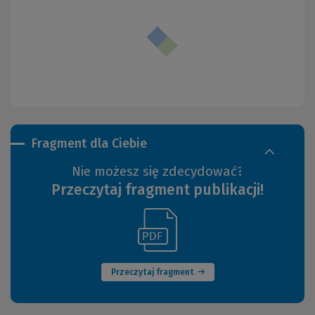
Fragment dla Ciebie
Nie możesz się zdecydować?
Przeczytaj fragment publikacji!
(Link
(Nowe
do
okno)
innej
strony)
Przeczytaj fragment