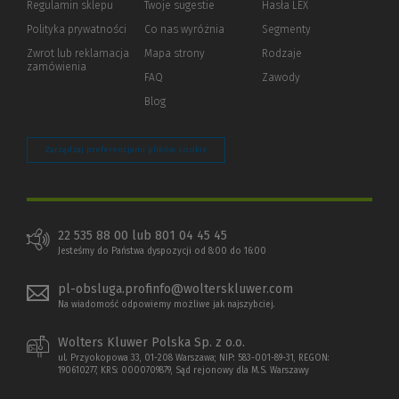
Regulamin sklepu
Twoje sugestie
Hasła LEX
innej
strony)
Polityka prywatności
(Nowe
(Link
Co nas wyróżnia
Segmenty
okno)
do
Zwrot lub reklamacja
Mapa strony
Rodzaje
innej
zamówienia
strony)
FAQ
Zawody
Blog
Zarządzaj preferencjami plików cookie
22 535 88 00 lub 801 04 45 45
Jesteśmy do Państwa dyspozycji od 8:00 do 16:00
pl-obsluga.profinfo@wolterskluwer.com
Na wiadomość odpowiemy możliwe jak najszybciej.
Wolters Kluwer Polska Sp. z o.o.
ul. Przyokopowa 33, 01-208 Warszawa; NIP: 583-001-89-31, REGON:
190610277, KRS: 0000709879, Sąd rejonowy dla M.S. Warszawy