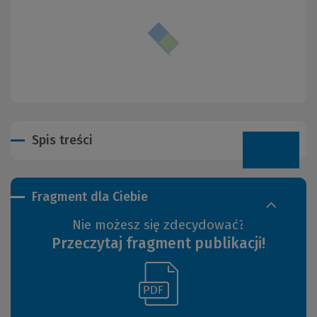
Spis treści
Fragment dla Ciebie
Nie możesz się zdecydować?
Przeczytaj fragment publikacji!
(Link
(Nowe
do
okno)
innej
strony)