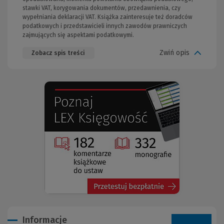
stawki VAT, korygowania dokumentów, przedawnienia, czy
wypełniania deklaracji VAT. Książka zainteresuje też doradców
podatkowych i przedstawicieli innych zawodów prawniczych
zajmujących się aspektami podatkowymi.
Zwiń opis
Zobacz spis treści
(Nowe
(Link
okno)
do
innej
strony)
Informacje