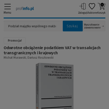
0
Menu
Zaloguj
Ulubione
Koszyk
Wyszukiwanie
Szukaj
zaawansowane
Promocja!
Odwrotne obciążenie podatkiem VAT w transakcjach
transgranicznych i krajowych
Michał Murawski,
Dariusz Roszkowski
(Link
do
innej
strony)