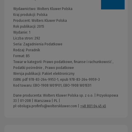
Wydawnictwo:
Wolters Kluwer Polska
Kraj produkcji: Polska
Producent:
Wolters Kluwer Polska
Rok publikacji:
2015
Wydanie:
1
Liczba stron:
292
Seria:
Zagadnienia Podatkowe
Rodzaj:
Poradnik
Format:
B5
Towar w kategorii:
Prawo podatkowe, finanse i rachunkowość
,
Podatki pośrednie
,
Prawo podatkowe
Wersja publikacji:
Pakiet elektroniczny
ISBN:
pdf 978-83-264-9953-1, epub 978-83-264-9959-3
Kod towaru:
EBO-1908 W01P01, EBO-1908 W01E01
Dane producenta: Wolters Kluwer Polska sp. z o.o. | Przyokopowa
33 | 01-208 | Warszawa | PL |
pl-obsluga.profinfo@wolterskluwer.com
|
+48 801 04 45 45