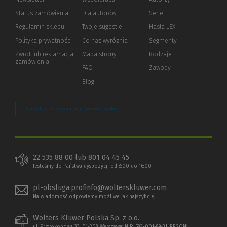
Status zamówienia
Dla autorów
(Nowe
(Link
Serie
okno)
do
Regulamin sklepu
Twoje sugestie
Hasła LEX
innej
strony)
Polityka prywatności
(Nowe
(Link
Co nas wyróżnia
Segmenty
okno)
do
Zwrot lub reklamacja
Mapa strony
Rodzaje
innej
zamówienia
strony)
FAQ
Zawody
Blog
Zarządzaj preferencjami plików cookie
22 535 88 00 lub 801 04 45 45
Jesteśmy do Państwa dyspozycji od 8:00 do 16:00
pl-obsluga.profinfo@wolterskluwer.com
Na wiadomość odpowiemy możliwe jak najszybciej.
Wolters Kluwer Polska Sp. z o.o.