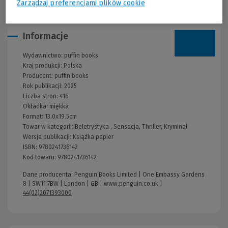
Zarządzaj preferencjami plików cookie
Informacje
Wydawnictwo:
puffin books
Kraj produkcji: Polska
Producent:
puffin books
Rok publikacji:
2025
Liczba stron:
416
Okładka:
miękka
Format:
13.0x19.5cm
Towar w kategorii:
Beletrystyka
,
Sensacja, Thriller, Kryminał
Wersja publikacji:
Książka papier
ISBN:
9780241736142
Kod towaru:
9780241736142
Dane producenta: Penguin Books Limited | One Embassy Gardens
8 | SW11 7BW | London | GB |
www.penguin.co.uk
|
44(02)2071393000