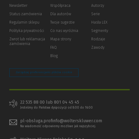
Newsletter
Współpraca
Autorzy
Status zamówienia
Dla autorów
(Nowe
(Link
Serie
okno)
do
Regulamin sklepu
Twoje sugestie
Hasła LEX
innej
strony)
Polityka prywatności
(Nowe
(Link
Co nas wyróżnia
Segmenty
okno)
do
Zwrot lub reklamacja
Mapa strony
Rodzaje
innej
zamówienia
strony)
FAQ
Zawody
Blog
Zarządzaj preferencjami plików cookie
22 535 88 00 lub 801 04 45 45
Jesteśmy do Państwa dyspozycji od 8:00 do 16:00
pl-obsluga.profinfo@wolterskluwer.com
Na wiadomość odpowiemy możliwe jak najszybciej.