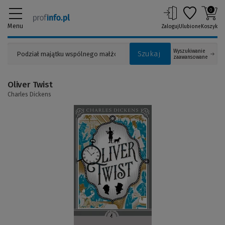
0
Menu
Zaloguj
Ulubione
Koszyk
Wyszukiwanie
Szukaj
zaawansowane
Oliver Twist
Charles Dickens
(Link
do
innej
strony)