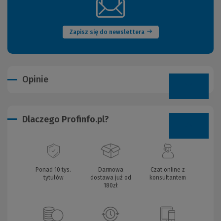
(Nowe
okno)
Zapisz się do newslettera
Opinie
Dlaczego Profinfo.pl?
Ponad 10 tys.
Darmowa
Czat online z
tytułów
dostawa już od
konsultantem
180zł