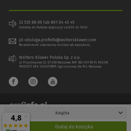
22 535 88 00 lub 801 04 45 45
Jesteśmy do Państwa dyspozycji od 8:00 do 16:00
pl-obsluga.profinfo@wolterskluwer.com
Na wiadomość odpowiemy możliwe jak najszybciej.
Wolters Kluwer Polska Sp. z o.o.
ul. Przyokopowa 33, 01-208 Warszawa; NIP: 583-001-89-31, REGON:
190610277, KRS: 0000709879, Sąd rejonowy dla M.S. Warszawy
Książka
Copyright 1997 - 2026 Wolters Kluwer Polska Sp. z o.o.
Dodaj do koszyka
Płatności elektroniczne