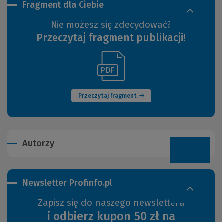
Fragment dla Ciebie
Nie możesz się zdecydować?
Przeczytaj fragment publikacji!
(Link
(Nowe
do
okno)
innej
strony)
Przeczytaj fragment
Autorzy
Newsletter Profinfo.pl
Zapisz się do naszego newslettera
i odbierz kupon 50 zł na