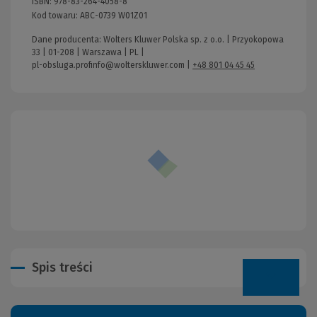
ISBN:
978-83-264-4058-8
Kod towaru:
ABC-0739 W01Z01
Dane producenta: Wolters Kluwer Polska sp. z o.o. | Przyokopowa
33 | 01-208 | Warszawa | PL |
pl-obsluga.profinfo@wolterskluwer.com
|
+48 801 04 45 45
Spis treści