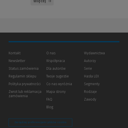
Więcej
Kontakt
O nas
Wydawnictwa
Newsletter
Współpraca
Autorzy
Status zamówienia
Dla autorów
(Nowe
(Link
Serie
okno)
do
Regulamin sklepu
Twoje sugestie
Hasła LEX
innej
strony)
Polityka prywatności
(Nowe
(Link
Co nas wyróżnia
Segmenty
okno)
do
Zwrot lub reklamacja
Mapa strony
Rodzaje
innej
zamówienia
strony)
FAQ
Zawody
Blog
Zarządzaj preferencjami plików cookie