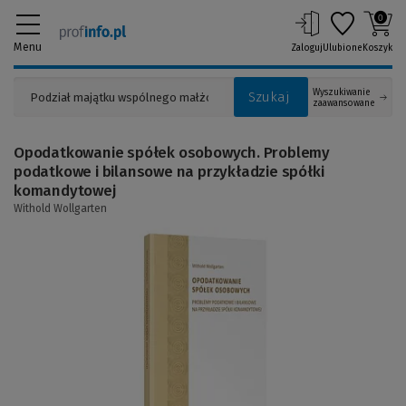
0
Menu
Zaloguj
Ulubione
Koszyk
Wyszukiwanie
Szukaj
zaawansowane
Opodatkowanie spółek osobowych. Problemy
podatkowe i bilansowe na przykładzie spółki
komandytowej
Withold Wollgarten
(Link
do
innej
strony)