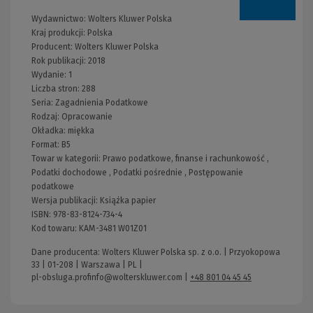
Wydawnictwo:
Wolters Kluwer Polska
Kraj produkcji: Polska
Producent:
Wolters Kluwer Polska
Rok publikacji:
2018
Wydanie:
1
Liczba stron:
288
Seria:
Zagadnienia Podatkowe
Rodzaj:
Opracowanie
Okładka:
miękka
Format:
B5
Towar w kategorii:
Prawo podatkowe, finanse i rachunkowość
,
Podatki dochodowe
,
Podatki pośrednie
,
Postępowanie
podatkowe
Wersja publikacji:
Książka papier
ISBN:
978-83-8124-734-4
Kod towaru:
KAM-3481 W01Z01
Dane producenta: Wolters Kluwer Polska sp. z o.o. | Przyokopowa
33 | 01-208 | Warszawa | PL |
pl-obsluga.profinfo@wolterskluwer.com
|
+48 801 04 45 45