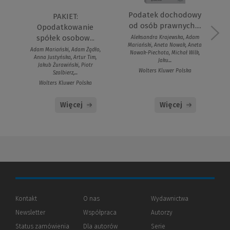
Podatek dochodowy
PAKIET:
od osób prawnych....
Opodatkowanie
spółek osobow...
Aleksandra Krajewska, Adam
Mariański, Aneta Nowak, Aneta
Adam Mariański, Adam Żądło,
Nowak-Piechota, Michał Wilk,
Anna Justyńska, Artur Tim,
Jaku...
Jakub Żurawiński, Piotr
Wolters Kluwer Polska
Szalbierz,...
Wolters Kluwer Polska
Więcej
Więcej
Kontakt
O nas
Wydawnictwa
Newsletter
Współpraca
Autorzy
Status zamówienia
Dla autorów
(Nowe
(Link
Serie