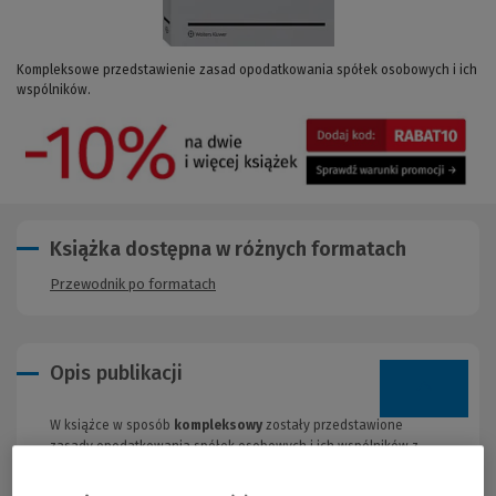
Kompleksowe przedstawienie zasad opodatkowania spółek osobowych i ich
wspólników.
Książka dostępna w różnych formatach
Przewodnik po formatach
Opis publikacji
W książce w sposób
kompleksowy
zostały przedstawione
zasady opodatkowania spółek osobowych i ich wspólników z
uwzględnieniem obecnej linii interpretacyjnej organów
podatkowych i sądów administracyjnych.