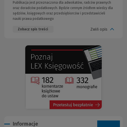
Publikacja jest przeznaczona dla adwokatów, radców prawnych
oraz doradców podatkowych. Będzie cennym źródłem wiedzy dla
sędziów, księgowych oraz przedsiębiorców i przedstawicieli
nauki prawa podatkowego
Zwiń opis
Zobacz spis treści
(Nowe
(Link
okno)
do
innej
strony)
Informacje