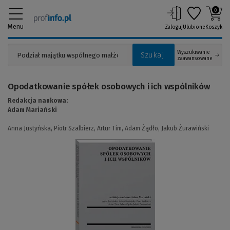
0
Menu
Zaloguj
Ulubione
Koszyk
Wyszukiwanie
Szukaj
zaawansowane
Opodatkowanie spółek osobowych i ich wspólników
Redakcja naukowa:
Adam Mariański
Anna Justyńska,
Piotr Szalbierz,
Artur Tim,
Adam Żądło,
Jakub Żurawiński
(Link
do
innej
strony)