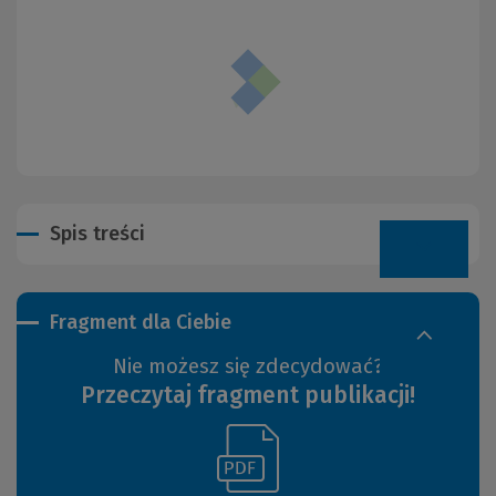
Spis treści
Fragment dla Ciebie
Nie możesz się zdecydować?
Przeczytaj fragment publikacji!
(Link
(Nowe
do
okno)
innej