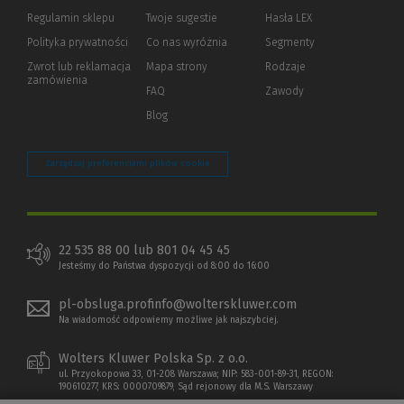
okno)
do
Regulamin sklepu
Twoje sugestie
Hasła LEX
innej
strony)
Polityka prywatności
(Nowe
(Link
Co nas wyróżnia
Segmenty
okno)
do
Zwrot lub reklamacja
Mapa strony
Rodzaje
innej
zamówienia
strony)
FAQ
Zawody
Blog
Zarządzaj preferencjami plików cookie
22 535 88 00 lub 801 04 45 45
Jesteśmy do Państwa dyspozycji od 8:00 do 16:00
pl-obsluga.profinfo@wolterskluwer.com
Na wiadomość odpowiemy możliwe jak najszybciej.
Wolters Kluwer Polska Sp. z o.o.
ul. Przyokopowa 33, 01-208 Warszawa; NIP: 583-001-89-31, REGON:
190610277, KRS: 0000709879, Sąd rejonowy dla M.S. Warszawy