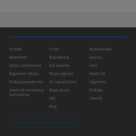
Kontakt
O nas
Wydawnictwa
Newsletter
Współpraca
Autorzy
Status zamówienia
Dla autorów
(Nowe
(Link
Serie
okno)
do
Regulamin sklepu
Twoje sugestie
Hasła LEX
innej
strony)
Polityka prywatności
(Nowe
(Link
Co nas wyróżnia
Segmenty
okno)
do
Zwrot lub reklamacja
Mapa strony
Rodzaje
innej
zamówienia
strony)
FAQ
Zawody
Blog
Zarządzaj preferencjami plików cookie