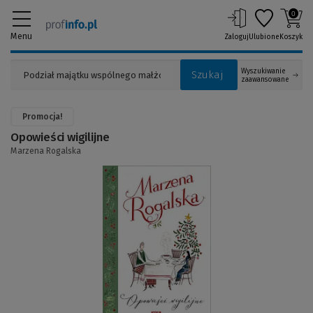
0
Menu
Zaloguj
Ulubione
Koszyk
Wyszukiwanie
Szukaj
zaawansowane
Promocja!
Opowieści wigilijne
Marzena Rogalska
(Link
do
innej
strony)