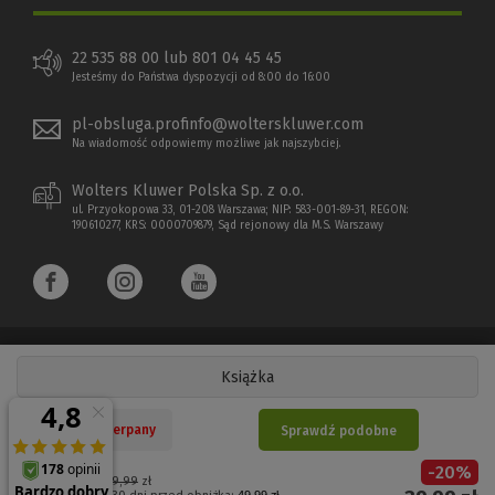
22 535 88 00 lub 801 04 45 45
Jesteśmy do Państwa dyspozycji od 8:00 do 16:00
pl-obsluga.profinfo@wolterskluwer.com
Na wiadomość odpowiemy możliwe jak najszybciej.
Wolters Kluwer Polska Sp. z o.o.
ul. Przyokopowa 33, 01-208 Warszawa; NIP: 583-001-89-31, REGON:
190610277, KRS: 0000709879, Sąd rejonowy dla M.S. Warszawy
Książka
Copyright 1997 - 2026 Wolters Kluwer Polska Sp. z o.o.
Nakład wyczerpany
Sprawdź podobne
Płatności elektroniczne
-
20
%
(Nowe
(Link
Cena regularna:
49,99
zł
49,99 zł