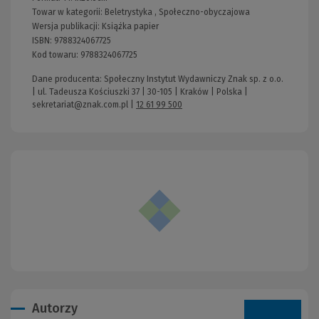
Towar w kategorii:
Beletrystyka
,
Społeczno-obyczajowa
Wersja publikacji:
Książka papier
ISBN:
9788324067725
Kod towaru:
9788324067725
Dane producenta: Społeczny Instytut Wydawniczy Znak sp. z o.o.
| ul. Tadeusza Kościuszki 37 | 30-105 | Kraków | Polska |
sekretariat@znak.com.pl
|
12 61 99 500
Autorzy