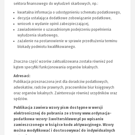
sektora finansowego do wyłudzeń skarbowych, np.:
kwartalna informacja o udostępnieniu schematu podatkowego,
decyzja ustalająca dodatkowe zobowiązanie podatkowe,
wniosek o wydanie opinii zabezpieczającej,
zawiadomienie o uzasadnionym podejrzeniu popełnienia
wyłudzenia skarbowego,
zażalenie na postanowienie w sprawie przedłużenia terminu
blokady podmiotu kwalifikowanego.
Znaczna część wzorów zaktualizowana została również pod
kątem specyfiki funkcjonowania organów lokalnych.
Adresaci:
Publikacja przeznaczona jest dla doradców podatkowych,
adwokatów, radców prawnych, pracowników biur księgowych
oraz organów lokalnych. Zainteresuje również urzędników oraz
sędziów.
Publikacja zawiera wzory pism dostępne w wersji
elektronicznej do pobrania ze strony
www.ordynacja-
podatkowa-wzory-3.wolterskluwer.pl
(Nowe
(Link
po wpisaniu
zamieszczonego w książce kodu aktywacyjnego. Wzory
okno)
do
można modyﬁkować i dostosowywać do indywidualnych
innej