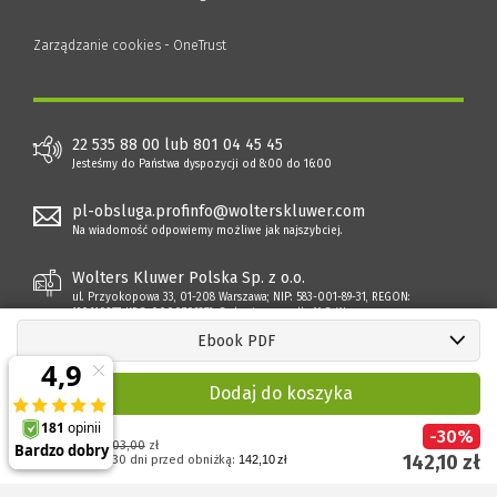
Zarządzanie cookies - OneTrust
22 535 88 00 lub 801 04 45 45
Jesteśmy do Państwa dyspozycji od 8:00 do 16:00
pl-obsluga.profinfo@wolterskluwer.com
Na wiadomość odpowiemy możliwe jak najszybciej.
Wolters Kluwer Polska Sp. z o.o.
ul. Przyokopowa 33, 01-208 Warszawa; NIP: 583-001-89-31, REGON:
190610277, KRS: 0000709879, Sąd rejonowy dla M.S. Warszawy
Ebook PDF
Dodaj do koszyka
-
30
%
Cena regularna:
203,00
zł
142,10
zł
Najniższa cena z 30 dni przed obniżką:
142,10 zł