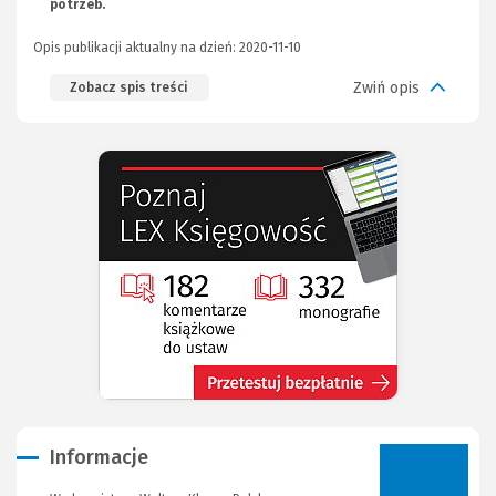
potrzeb.
strony)
Opis publikacji aktualny na dzień: 2020-11-10
Zwiń opis
Zobacz spis treści
(Nowe
(Link
okno)
do
innej
strony)
Informacje