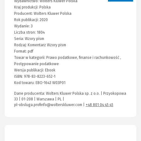
Wydawnictwo:
Wolters Kluwer Polska
Kraj produkcji: Polska
Producent:
Wolters Kluwer Polska
Rok publikacji:
2020
Wydanie:
3
Liczba stron:
1804
Seria:
Wzory pism
Rodzaj:
Komentarz
Wzory pism
Format:
pdf
Towar w kategorii:
Prawo podatkowe, finanse i rachunkowość
,
Postępowanie podatkowe
Wersja publikacji:
Ebook
ISBN:
978-83-8223-652-1
Kod towaru:
EBO-1643 W03P01
Dane producenta: Wolters Kluwer Polska sp. z o.o. | Przyokopowa
33 | 01-208 | Warszawa | PL |
pl-obsluga.profinfo@wolterskluwer.com
|
+48 801 04 45 45