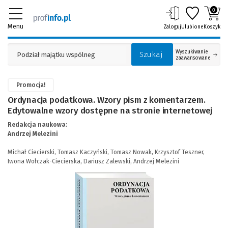
0
Menu
Zaloguj
Ulubione
Koszyk
Wyszukiwanie
Szukaj
zaawansowane
Promocja!
Ordynacja podatkowa. Wzory pism z komentarzem.
Edytowalne wzory dostępne na stronie internetowej
Redakcja naukowa:
Andrzej Melezini
Michał Ciecierski,
Tomasz Kaczyński,
Tomasz Nowak,
Krzysztof Teszner,
Iwona Wołczak-Ciecierska,
Dariusz Zalewski,
Andrzej Melezini
(Link
do
innej
strony)