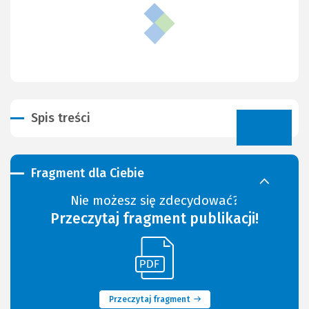
Spis treści
Fragment dla Ciebie
Nie możesz się zdecydować?
Przeczytaj fragment publikacji!
(Link
(Nowe
do
okno)
innej
strony)
Przeczytaj fragment