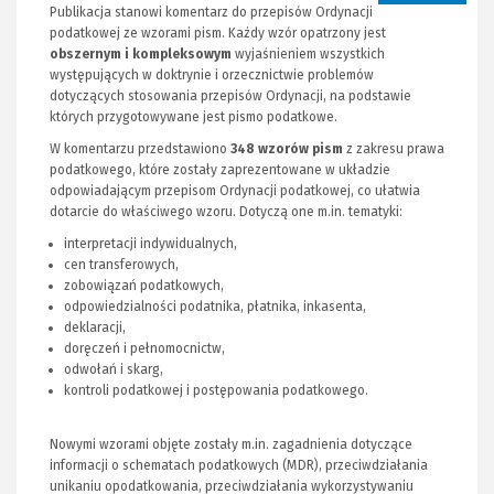
Publikacja stanowi komentarz do przepisów Ordynacji
podatkowej ze wzorami pism. Każdy wzór opatrzony jest
obszernym i kompleksowym
wyjaśnieniem wszystkich
występujących w doktrynie i orzecznictwie problemów
dotyczących stosowania przepisów Ordynacji, na podstawie
których przygotowywane jest pismo podatkowe.
W komentarzu przedstawiono
348 wzorów pism
z zakresu prawa
podatkowego, które zostały zaprezentowane w układzie
odpowiadającym przepisom Ordynacji podatkowej, co ułatwia
dotarcie do właściwego wzoru. Dotyczą one m.in. tematyki:
interpretacji indywidualnych,
cen transferowych,
zobowiązań podatkowych,
odpowiedzialności podatnika, płatnika, inkasenta,
deklaracji,
doręczeń i pełnomocnictw,
odwołań i skarg,
kontroli podatkowej i postępowania podatkowego.
Nowymi wzorami objęte zostały m.in. zagadnienia dotyczące
informacji o schematach podatkowych (MDR), przeciwdziałania
unikaniu opodatkowania, przeciwdziałania wykorzystywaniu