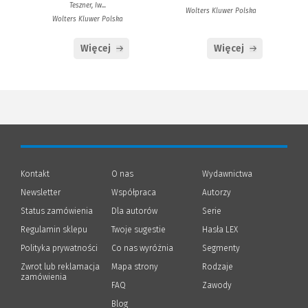
Teszner, Iw...
Wolters Kluwer Polska
Wolters Kluwer Polska
Więcej
Więcej
Kontakt
O nas
Wydawnictwa
Newsletter
Współpraca
Autorzy
Status zamówienia
Dla autorów
(Nowe
(Link
Serie
okno)
do
Regulamin sklepu
Twoje sugestie
Hasła LEX
innej
strony)
Polityka prywatności
(Nowe
(Link
Co nas wyróżnia
Segmenty
okno)
do
Zwrot lub reklamacja
Mapa strony
Rodzaje
innej
zamówienia
strony)
FAQ
Zawody
Blog