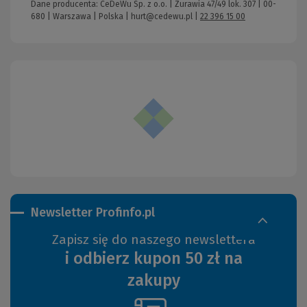
Dane producenta: CeDeWu Sp. z o.o. | Żurawia 47/49 lok. 307 | 00-
680 | Warszawa | Polska |
hurt@cedewu.pl
|
22 396 15 00
Newsletter Profinfo.pl
Zapisz się do naszego newslettera
i odbierz kupon 50 zł na
zakupy