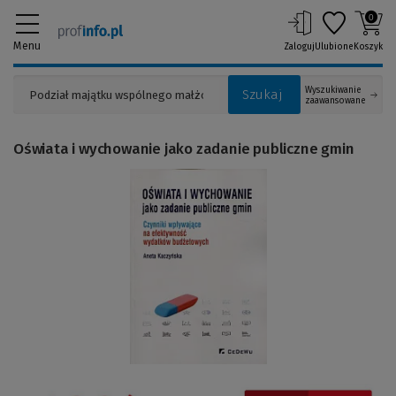
0
Menu
Zaloguj
Ulubione
Koszyk
Wyszukiwanie
Szukaj
zaawansowane
Oświata i wychowanie jako zadanie publiczne gmin
(Link
do
innej
strony)