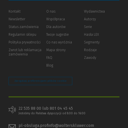
Kontakt
O nas
Wydawnictwa
Newsletter
Współpraca
Autorzy
Status zamówienia
Dla autorów
(Nowe
(Link
Serie
okno)
do
Regulamin sklepu
Twoje sugestie
Hasła LEX
innej
strony)
Polityka prywatności
(Nowe
(Link
Co nas wyróżnia
Segmenty
okno)
do
Zwrot lub reklamacja
Mapa strony
Rodzaje
innej
zamówienia
strony)
FAQ
Zawody
Blog
Zarządzaj preferencjami plików cookie
22 535 88 00 lub 801 04 45 45
Jesteśmy do Państwa dyspozycji od 8:00 do 16:00
pl-obsluga.profinfo@wolterskluwer.com