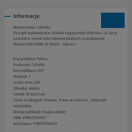
Informacje
Wydawnictwo:
CeDeWu
Początki wydawnictwa CeDeWu sięgają maja 1998 roku. Do życia
powołał je zespół ludzi odpowiedzialnych za wydawanie
Miesięcznika BANK (w latach... więcej→
Kraj produkcji: Polska
Producent:
CeDeWu
Rok publikacji:
2017
Wydanie:
1
Liczba stron:
230
Okładka:
miękka
Format:
16.0x23.5cm
Towar w kategorii:
Oświata
,
Prawo w oświacie
,
Samorząd
terytorialny
Wersja publikacji:
Książka papier
ISBN:
9788375569537
Kod towaru:
9788375569537