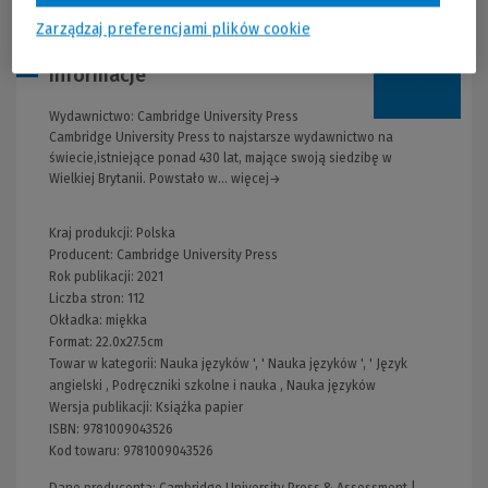
Zarządzaj preferencjami plików cookie
Informacje
Wydawnictwo:
Cambridge University Press
Cambridge University Press to najstarsze wydawnictwo na
świecie,istniejące ponad 430 lat, mające swoją siedzibę w
Wielkiej Brytanii. Powstało w... więcej→
Kraj produkcji: Polska
Producent:
Cambridge University Press
Rok publikacji:
2021
Liczba stron:
112
Okładka:
miękka
Format:
22.0x27.5cm
Towar w kategorii:
Nauka języków
', '
Nauka języków
', '
Język
angielski
,
Podręczniki szkolne i nauka
,
Nauka języków
Wersja publikacji:
Książka papier
ISBN:
9781009043526
Kod towaru:
9781009043526
Dane producenta: Cambridge University Press & Assessment |