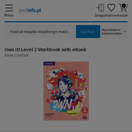
0
Menu
Zaloguj
Ulubione
Koszyk
Wyszukiwanie
Szukaj
zaawansowane
Own It! Level 2 Workbook with eBook
Annie Cornford
(Link
do
innej
strony)