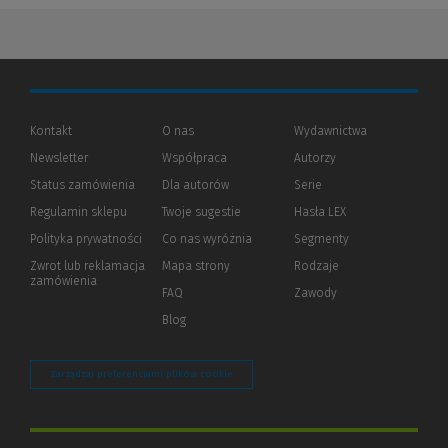
Kontakt
O nas
Wydawnictwa
Newsletter
Współpraca
Autorzy
Status zamówienia
Dla autorów
(Nowe
(Link
Serie
okno)
do
Regulamin sklepu
Twoje sugestie
Hasła LEX
innej
strony)
Polityka prywatności
(Nowe
(Link
Co nas wyróżnia
Segmenty
okno)
do
Zwrot lub reklamacja
Mapa strony
Rodzaje
innej
zamówienia
strony)
FAQ
Zawody
Blog
Zarządzaj preferencjami plików cookie