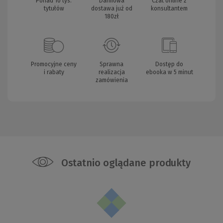
Ponad 10 tys.
Darmowa
Czat online z
tytułów
dostawa już od
konsultantem
180zł
Promocyjne ceny
Sprawna
Dostęp do
i rabaty
realizacja
ebooka w 5 minut
zamówienia
Ostatnio oglądane produkty