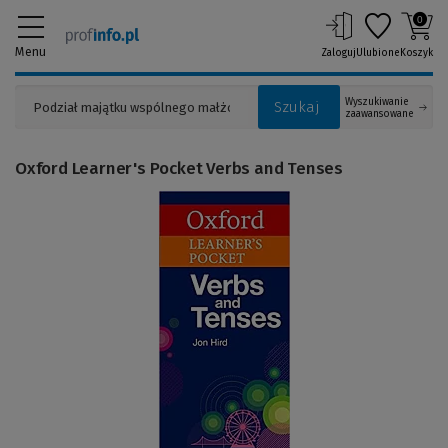
0
Menu
Zaloguj
Ulubione
Koszyk
Wyszukiwanie
Szukaj
zaawansowane
Oxford Learner's Pocket Verbs and Tenses
(Link
do
innej
strony)