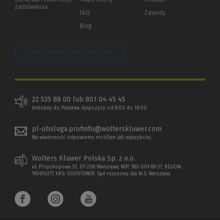
innej
zamówienia
strony)
FAQ
Zawody
Blog
Zarządzaj preferencjami plików cookie
22 535 88 00 lub 801 04 45 45
Jesteśmy do Państwa dyspozycji od 8:00 do 16:00
pl-obsluga.profinfo@wolterskluwer.com
Na wiadomość odpowiemy możliwe jak najszybciej.
Wolters Kluwer Polska Sp. z o.o.
ul. Przyokopowa 33, 01-208 Warszawa; NIP: 583-001-89-31, REGON:
190610277, KRS: 0000709879, Sąd rejonowy dla M.S. Warszawy