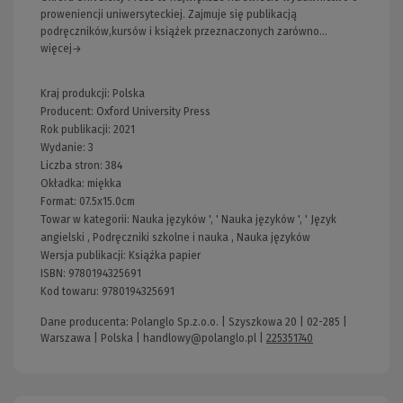
proweniencji uniwersyteckiej. Zajmuje się publikacją
podręczników,kursów i książek przeznaczonych zarówno...
więcej→
Kraj produkcji: Polska
Producent:
Oxford University Press
Rok publikacji:
2021
Wydanie:
3
Liczba stron:
384
Okładka:
miękka
Format:
07.5x15.0cm
Towar w kategorii:
Nauka języków
', '
Nauka języków
', '
Język
angielski
,
Podręczniki szkolne i nauka
,
Nauka języków
Wersja publikacji:
Książka papier
ISBN:
9780194325691
Kod towaru:
9780194325691
Dane producenta: Polanglo Sp.z.o.o. | Szyszkowa 20 | 02-285 |
Warszawa | Polska |
handlowy@polanglo.pl
|
225351740