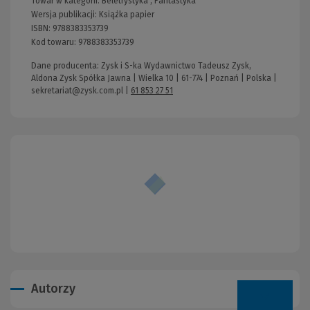
Towar w kategorii:
Beletrystyka
,
Fantastyka
Wersja publikacji:
Książka papier
ISBN:
9788383353739
Kod towaru:
9788383353739
Dane producenta: Zysk i S-ka Wydawnictwo Tadeusz Zysk,
Aldona Zysk Spółka Jawna | Wielka 10 | 61-774 | Poznań | Polska |
sekretariat@zysk.com.pl
|
61 853 27 51
Autorzy