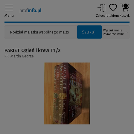
0
Menu
Zaloguj
Ulubione
Koszyk
Wyszukiwanie
Szukaj
zaawansowane
PAKIET Ogień i krew T1/2
RR. Martin George
(Link
do
innej
strony)