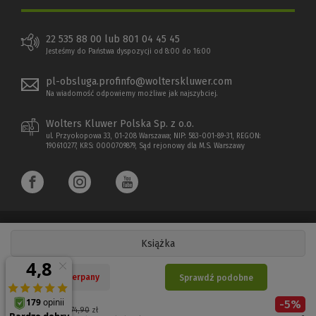
22 535 88 00 lub 801 04 45 45
Jesteśmy do Państwa dyspozycji od 8:00 do 16:00
pl-obsluga.profinfo@wolterskluwer.com
Na wiadomość odpowiemy możliwe jak najszybciej.
Wolters Kluwer Polska Sp. z o.o.
ul. Przyokopowa 33, 01-208 Warszawa; NIP: 583-001-89-31, REGON:
190610277, KRS: 0000709879, Sąd rejonowy dla M.S. Warszawy
Książka
Copyright 1997 - 2026 Wolters Kluwer Polska Sp. z o.o.
Nakład wyczerpany
Sprawdź podobne
Płatności elektroniczne
-
5
%
(Nowe
(Link
Cena regularna:
174,90
zł