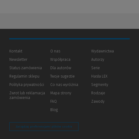
Kontakt
O nas
Wydawnictwa
Newsletter
Współpraca
Autorzy
Status zamówienia
Dla autorów
(Nowe
(Link
Serie
okno)
do
Regulamin sklepu
Twoje sugestie
Hasła LEX
innej
strony)
Polityka prywatności
(Nowe
(Link
Co nas wyróżnia
Segmenty
okno)
do
Zwrot lub reklamacja
Mapa strony
Rodzaje
innej
zamówienia
strony)
FAQ
Zawody
Blog
Zarządzaj preferencjami plików cookie