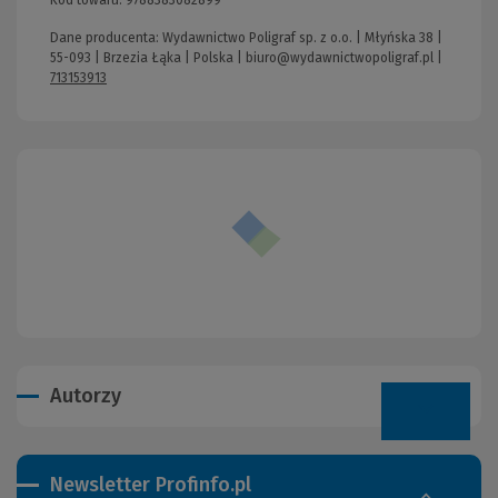
Dane producenta: Wydawnictwo Poligraf sp. z o.o. | Młyńska 38 |
55-093 | Brzezia Łąka | Polska |
biuro@wydawnictwopoligraf.pl
|
713153913
Autorzy
Newsletter Profinfo.pl