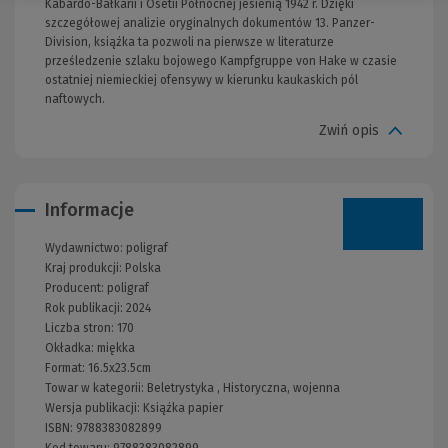
Kabardo-Bałkarii i Osetii Północnej jesienią 1942 r. Dzięki
szczegółowej analizie oryginalnych dokumentów 13. Panzer-
Division, książka ta pozwoli na pierwsze w literaturze
prześledzenie szlaku bojowego Kampfgruppe von Hake w czasie
ostatniej niemieckiej ofensywy w kierunku kaukaskich pól
naftowych.
Zwiń opis
Informacje
Wydawnictwo:
poligraf
Kraj produkcji: Polska
Producent:
poligraf
Rok publikacji:
2024
Liczba stron:
170
Okładka:
miękka
Format:
16.5x23.5cm
Towar w kategorii:
Beletrystyka
,
Historyczna, wojenna
Wersja publikacji:
Książka papier
ISBN:
9788383082899
Kod towaru:
9788383082899