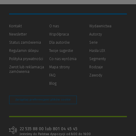
Kontakt
O nas
Wydawnictwa
Newsletter
Współpraca
Autorzy
Status zamówienia
Dla autorów
(Nowe
(Link
Serie
okno)
do
Regulamin sklepu
Twoje sugestie
Hasła LEX
innej
strony)
Polityka prywatności
(Nowe
(Link
Co nas wyróżnia
Segmenty
okno)
do
Zwrot lub reklamacja
Mapa strony
Rodzaje
innej
zamówienia
strony)
FAQ
Zawody
Blog
Zarządzaj preferencjami plików cookie
22 535 88 00 lub 801 04 45 45
Jesteśmy do Państwa dyspozycji od 8:00 do 16:00