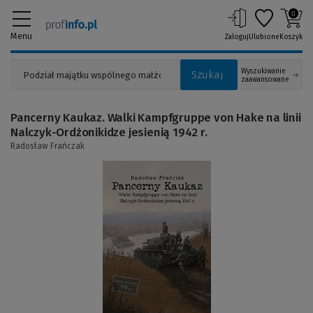
0
Menu
Zaloguj
Ulubione
Koszyk
Wyszukiwanie
Szukaj
zaawansowane
Pancerny Kaukaz. Walki Kampfgruppe von Hake na linii
Nalczyk-Ordżonikidze jesienią 1942 r.
Radosław Frańczak
(Link
do
innej
strony)