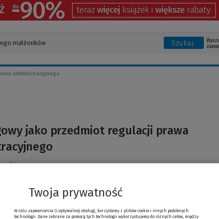
Wysz
Szukaj
zaaw
rawa administracyjnego
owy jako przedmiot regulacji prawa
tracyjnego
ewski
Twoja prywatność
W celu zapewnienia Ci optymalnej obsługi, korzystamy z plików cookie i innych podobnych
technologii. Dane zebrane za pomocą tych technologii wykorzystujemy do różnych celów, między