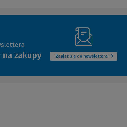
slettera
(Nowe
ł na zakupy
okno)
Zapisz się do newslettera