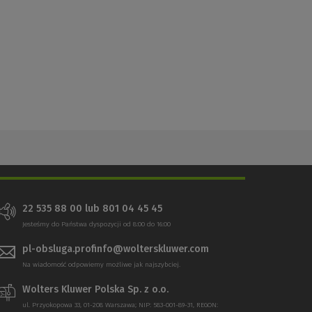
22 535 88 00 lub 801 04 45 45
Jesteśmy do Państwa dyspozycji od 8:00 do 16:00
pl-obsluga.profinfo@wolterskluwer.com
Na wiadomość odpowiemy możliwe jak najszybciej.
Wolters Kluwer Polska Sp. z o.o.
ul. Przyokopowa 33, 01-208 Warszawa; NIP: 583-001-89-31, REGON: