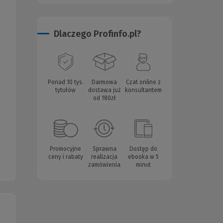
Dlaczego Profinfo.pl?
Ponad 10 tys.
Darmowa
Czat online z
tytułów
dostawa już
konsultantem
od 180zł
Promocyjne
Sprawna
Dostęp do
ceny i rabaty
realizacja
ebooka w 5
zamówienia
minut