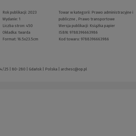
Rok publikacji:
2023
Towar w kategorii:
Prawo administracyjne i
Wydanie:
1
publiczne
,
Prawo transportowe
Liczba stron:
450
Wersja publikacji:
Książka papier
Okładka:
twarda
ISBN:
9788396663986
Format:
16.5x23.5cm
Kod towaru:
9788396663986
4/25 | 80-280 | Gdańsk | Polska |
archesc@op.pl