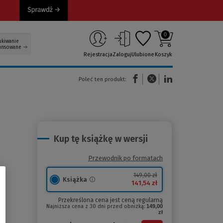
0
ukiwanie
ansowane
Rejestracja
Zaloguj
Ulubione
Koszyk
(Nowe okno)
(Link do innej strony)
(Link do innej strony)
Poleć ten produkt:
Kup tę książkę w wersji
Przewodnik po formatach
149,00 zł
Książka
141,54 zł
Przekreślona cena jest ceną regularną
Najniższa cena z 30 dni przed obniżką:
149,00
zł