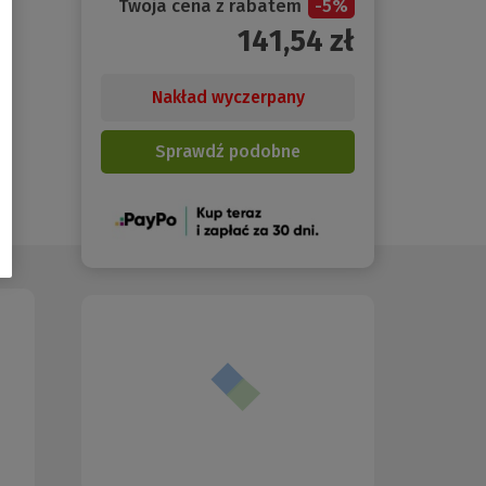
Twoja cena z rabatem
-
5
%
141,54
zł
Nakład wyczerpany
Sprawdź podobne
(Nowe
okno)