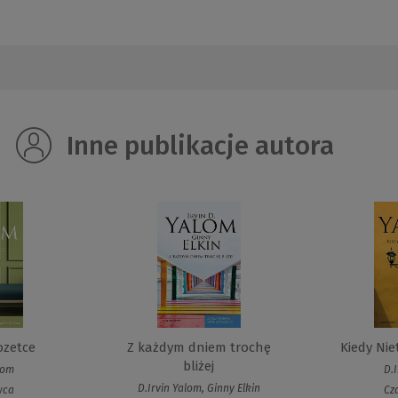
Inne publikacje autora
ozetce
Z każdym dniem trochę
Kiedy Nie
bliżej
lom
D.
D.Irvin Yalom, Ginny Elkin
wca
Cz