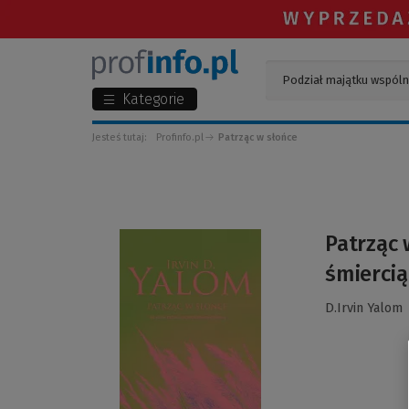
Kategorie
Jesteś tutaj:
Profinfo.pl
Patrząc w słońce
(Link
Patrząc 
do
śmiercią
innej
strony)
D.Irvin Yalom