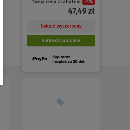
Twoja cena z rabatem
-
5
%
47,49
zł
Nakład wyczerpany
Sprawdź podobne
(Nowe
okno)