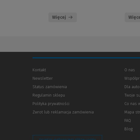
Więcej
Więce
Kontakt
O nas
Newsletter
Współpr
Status zamówienia
Dla aut
Regulamin sklepu
Twoje s
Polityka prywatności
(Nowe
(Link
Co nas 
okno)
do
Zwrot lub reklamacja zamówienia
Mapa st
innej
strony)
FAQ
Blog
Zarządzaj preferencjami plików cookie