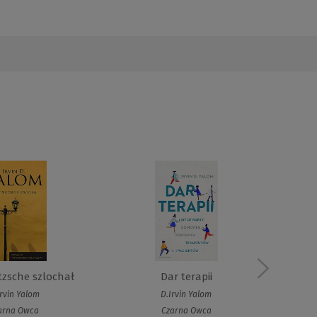
tzsche szlochał
Dar terapii
Irvin Yalom
D.Irvin Yalom
arna Owca
Czarna Owca