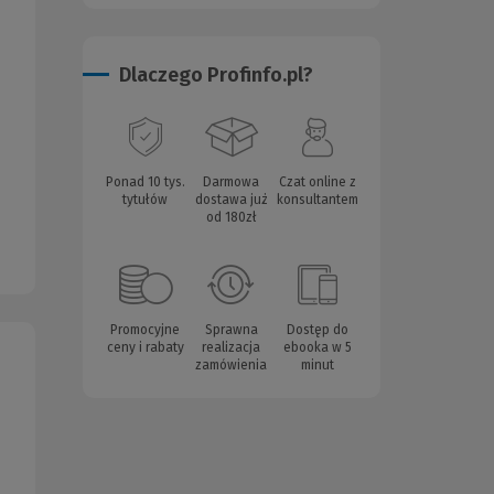
Dlaczego Profinfo.pl?
Ponad 10 tys.
Darmowa
Czat online z
tytułów
dostawa już
konsultantem
od 180zł
Promocyjne
Sprawna
Dostęp do
ceny i rabaty
realizacja
ebooka w 5
zamówienia
minut