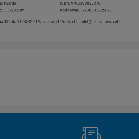
a:
twarda
ISBN:
9788383825076
t:
13.5x20.5cm
Kod towaru:
9788383825076
 35 lok. 5 | 00-519 | Warszawa | Polska |
handel@czarnaowca.pl
|