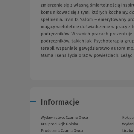
zmierzenie się z własną śmiertelnością inspi
komunikować się z tymi, których kochamy, do
spełnienia. Irvin D. Yalom – emerytowany pr
mający wieloletnie doświadczenie w pracy z l
podręczników. W swoich pracach prezentuje t
podręczników, takich jak: Psychoterapia grup
terapii. Wspaniałe gawędziarstwo autora mo
Mama i sens życia oraz w powieściach: Leżąc 
Informacje
Wydawnictwo:
Czarna Owca
Rok pub
Kraj produkcji: Polska
Wydan
Producent:
Czarna Owca
Liczba