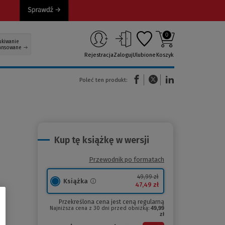
0
ukiwanie
ansowane
Rejestracja
Zaloguj
Ulubione
Koszyk
(Nowe okno)
(Link do innej strony)
(Link do innej strony)
Poleć ten produkt:
Kup tę książkę w wersji
Przewodnik po formatach
49,99 zł
Książka
47,49 zł
Przekreślona cena jest ceną regularną
Najniższa cena z 30 dni przed obniżką:
49,99
zł