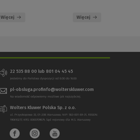
Więcej
Więcej
22 535 88 00 lub 801 04 45 45
Jesteśmy do Państwa dyspozycji od 8:00 do 16:00
pl-obsluga.profinfo@wolterskluwer.com
Na wiadomość odpowiemy możliwe jak najszybciej.
Wolters Kluwer Polska Sp. z o.o.
ul. Przyokopowa 33, 01-208 Warszawa; NIP: 583-001-89-31, REGON:
190610277, KRS: 0000709879, Sąd rejonowy dla M.S. Warszawy