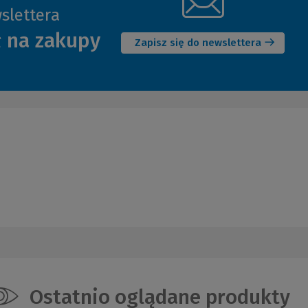
slettera
(Nowe
ł na zakupy
okno)
Zapisz się do newslettera
Ostatnio oglądane produkty