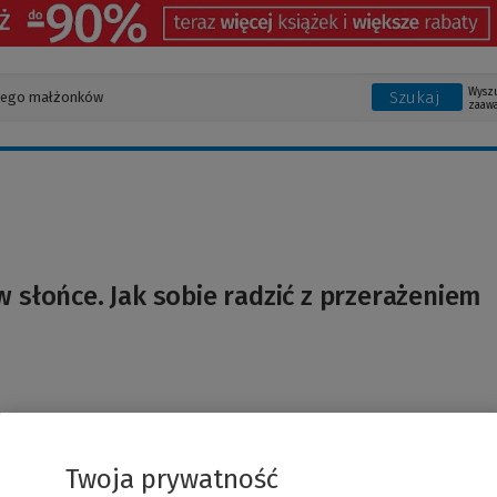
Wysz
Szukaj
zaaw
w słońce. Jak sobie radzić z przerażeniem
Twoja prywatność