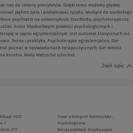
ruje nas do zmiany priorytetów. Dzięki temu możemy głębiej
ceniać piękno życia i podejmować ryzyko, wiodące do osobistego
ofesor psychiatrii na uniwersytecie Stanforda, psychoterapeuta
udźmi. Autor błyskotliwych powieści psychologicznych i
erapię w ujęciu egzystencjalnym. Jest autorem klasycznych już
owa. Teoria i praktyka, Psychoterapia egzystencjalna, Dar
żna poznać w opowiadaniach terapeutycznych: Kat miłości,
na kozetce, Kiedy Nietzsche szlochał.
Zwiń opis
likacji:
2025
Towar w kategorii:
Beletrystyka
,
ie:
1
Psychologiczna
 stron:
272
Wersja publikacji:
Książka papier