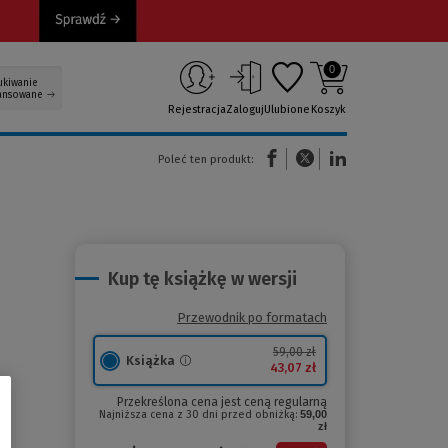
0
ukiwanie
ansowane
Rejestracja
Zaloguj
Ulubione
Koszyk
(Nowe okno)
(Link do innej strony)
(Link do innej strony)
Poleć ten produkt:
Kup tę książkę w wersji
Przewodnik po formatach
59,00 zł
Książka
43,07 zł
Przekreślona cena jest ceną regularną
Najniższa cena z 30 dni przed obniżką:
59,00
zł