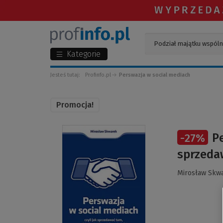
Kategorie
Jesteś tutaj:
Profinfo.pl
Perswazja w social mediach
Promocja!
(Link
Pe
-
27
%
do
innej
sprzedaw
strony)
Mirosław Skw