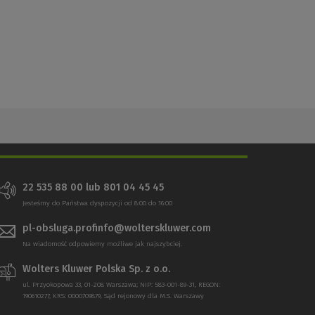
22 535 88 00 lub 801 04 45 45
Jesteśmy do Państwa dyspozycji od 8:00 do 16:00
pl-obsluga.profinfo@wolterskluwer.com
Na wiadomość odpowiemy możliwe jak najszybciej.
Wolters Kluwer Polska Sp. z o.o.
ul. Przyokopowa 33, 01-208 Warszawa; NIP: 583-001-89-31, REGON:
190610277, KRS: 0000709879, Sąd rejonowy dla M.S. Warszawy