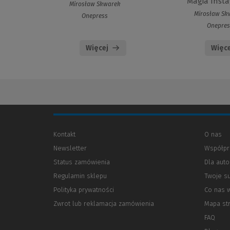
Magia Inst
Mirosław Skwarek
Mirosław Sk
Onepress
Onepres
Więcej
Więce
Kontakt
O nas
Newsletter
Współpr
Status zamówienia
Dla aut
Regulamin sklepu
Twoje s
Polityka prywatności
(Nowe
(Link
Co nas 
okno)
do
Zwrot lub reklamacja zamówienia
Mapa st
innej
strony)
FAQ