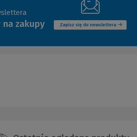
slettera
(Nowe
ł na zakupy
okno)
Zapisz się do newslettera