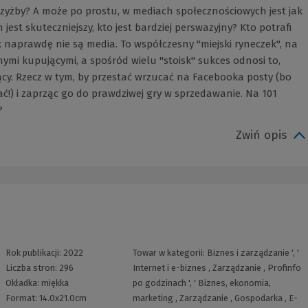
, czyżby? A może po prostu, w mediach społecznościowych jest jak
jest skuteczniejszy, kto jest bardziej perswazyjny? Kto potrafi
k naprawdę nie są media. To współczesny "miejski ryneczek", na
ymi kupującymi, a spośród wielu "stoisk" sukces odnosi to,
jący. Rzecz w tym, by przestać wrzucać na Facebooka posty (bo
sać!) i zaprząc go do prawdziwej gry w sprzedawanie. Na 101
?
Zwiń opis
Rok publikacji:
2022
Towar w kategorii:
Biznes i zarządzanie
', '
Liczba stron:
296
Internet i e-biznes
,
Zarządzanie
,
Profinfo
Okładka:
miękka
po godzinach
', '
Biznes, ekonomia,
Format:
14.0x21.0cm
marketing
,
Zarządzanie
,
Gospodarka
,
E-