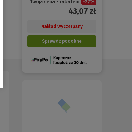
Twoja cena z rabatem
-
27
%
43,07
zł
Nakład wyczerpany
Sprawdź podobne
(Nowe
okno)