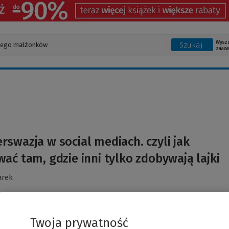
Wysz
Szukaj
zaaw
rswazja w social mediach. czyli jak
ać tam, gdzie inni tylko zdobywają lajki
arek
Twoja prywatność