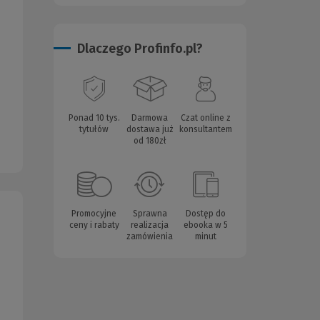
Dlaczego Profinfo.pl?
Ponad 10 tys.
Darmowa
Czat online z
tytułów
dostawa już
konsultantem
od 180zł
Promocyjne
Sprawna
Dostęp do
ceny i rabaty
realizacja
ebooka w 5
zamówienia
minut