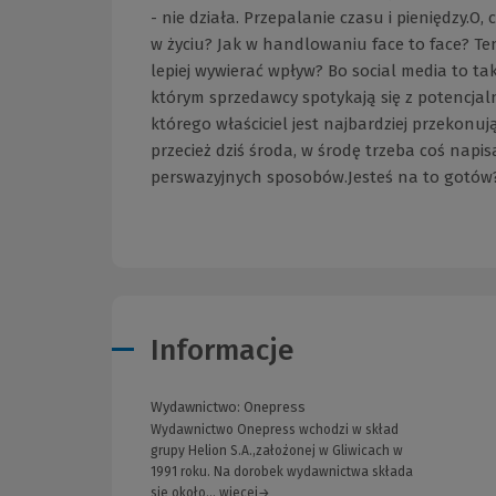
- nie działa. Przepalanie czasu i pieniędzy.O
w życiu? Jak w handlowaniu face to face? Ten 
lepiej wywierać wpływ? Bo social media to ta
którym sprzedawcy spotykają się z potencjaln
którego właściciel jest najbardziej przekonu
przecież dziś środa, w środę trzeba coś napi
perswazyjnych sposobów.Jesteś na to gotów
Informacje
Wydawnictwo:
Onepress
Wydawnictwo Onepress wchodzi w skład
grupy Helion S.A.,założonej w Gliwicach w
1991 roku. Na dorobek wydawnictwa składa
się około... więcej→