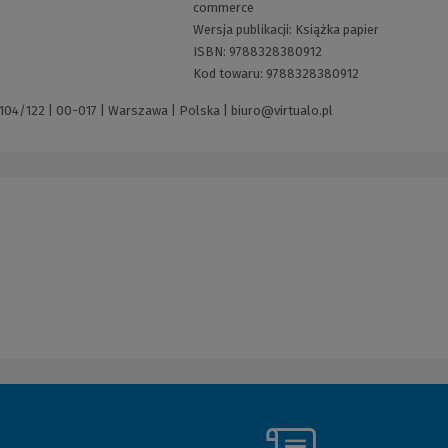
commerce
Wersja publikacji:
Książka papier
ISBN:
9788328380912
Kod towaru:
9788328380912
 104/122 | 00-017 | Warszawa | Polska |
biuro@virtualo.pl