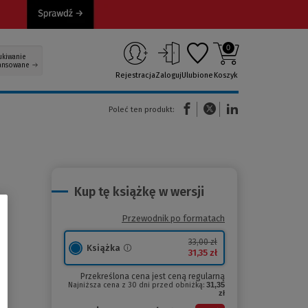
0
ukiwanie
ansowane
Rejestracja
Zaloguj
Ulubione
Koszyk
(Nowe okno)
(Link do innej strony)
(Link do innej strony)
Poleć ten produkt:
Kup tę książkę w wersji
Przewodnik po formatach
33,00 zł
Książka
31,35 zł
Przekreślona cena jest ceną regularną
Najniższa cena z 30 dni przed obniżką:
31,35
zł