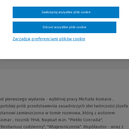
Zaakceptuj wszystkie pliki cookie
Odrzuć wszystkie pliki cookie
Zarządzaj preferencjami plików cookie
Opinie
od pierwszego wydania - wybitnej pracy Michała Komara ,
polskiej prób przedstawienia zasadniczych idei twórczości Józefa
stanowi zamieszczona w tomie rozmowa, którą z autorem
omar , rocznik 1946. Napisał m.in. "Piekło Conrada",
 "Bestiariusz codzienny", "Wtajemniczenia". Współautor - wraz z