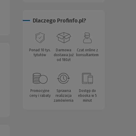
Dlaczego Profinfo.pl?
Ponad 10 tys.
Darmowa
Czat online z
tytułów
dostawa już
konsultantem
od 180zł
Promocyjne
Sprawna
Dostęp do
ceny i rabaty
realizacja
ebooka w 5
zamówienia
minut