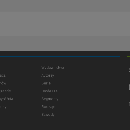
Wydawnictwa
aca
Autorzy
orów
(Nowe
(Link
Serie
okno)
do
ugestie
Hasła LEX
innej
strony)
wyróżnia
Segmenty
rony
Rodzaje
Zawody