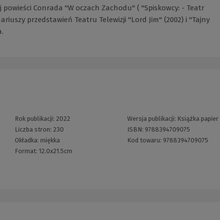
powieści Conrada "W oczach Zachodu" ( "Spiskowcy: - Teatr
iuszy przedstawień Teatru Telewizji "Lord Jim" (2002) i "Tajny
.
Rok publikacji:
2022
Wersja publikacji:
Książka papier
Liczba stron:
230
ISBN:
9788394709075
Okładka:
miękka
Kod towaru:
9788394709075
Format:
12.0x21.5cm