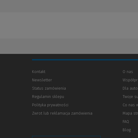
Kontakt
O nas
Newsletter
Współpr
Status zamówienia
Dla aut
Regulamin sklepu
Twoje s
Polityka prywatności
(Nowe
(Link
Co nas 
okno)
do
Zwrot lub reklamacja zamówienia
Mapa st
innej
strony)
FAQ
Blog