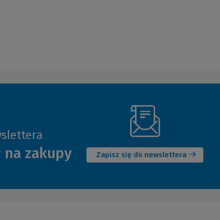
slettera
(Nowe
ł na zakupy
okno)
Zapisz się do newslettera