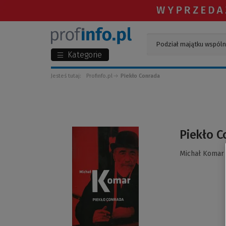
Kategorie
Jesteś tutaj:
Profinfo.pl
Piekło Conrada
(Link
Piekło 
do
innej
Michał Komar
strony)