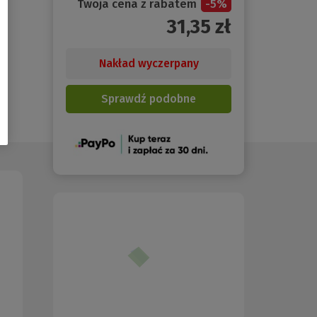
Twoja cena z rabatem
-
5
%
31,35
zł
Nakład wyczerpany
Sprawdź podobne
(Nowe
okno)