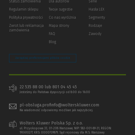
Status zamówienia
Dla autorów
(Nowe
(Link
Serie
okno)
do
Regulamin sklepu
Twoje sugestie
Hasła LEX
innej
strony)
Polityka prywatności
(Nowe
(Link
Co nas wyróżnia
Segmenty
okno)
do
Zwrot lub reklamacja
Mapa strony
Rodzaje
innej
zamówienia
strony)
FAQ
Zawody
Blog
Zarządzaj preferencjami plików cookie
22 535 88 00 lub 801 04 45 45
Jesteśmy do Państwa dyspozycji od 8:00 do 16:00
pl-obsluga.profinfo@wolterskluwer.com
Na wiadomość odpowiemy możliwe jak najszybciej.
Wolters Kluwer Polska Sp. z o.o.
ul. Przyokopowa 33, 01-208 Warszawa; NIP: 583-001-89-31, REGON:
190610277, KRS: 0000709879, Sąd rejonowy dla M.S. Warszawy