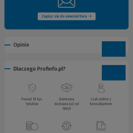
(Nowe
okno)
Zapisz się do newslettera
Opinie
Dlaczego Profinfo.pl?
Ponad 10 tys.
Darmowa
Czat online z
tytułów
dostawa już od
konsultantem
180zł