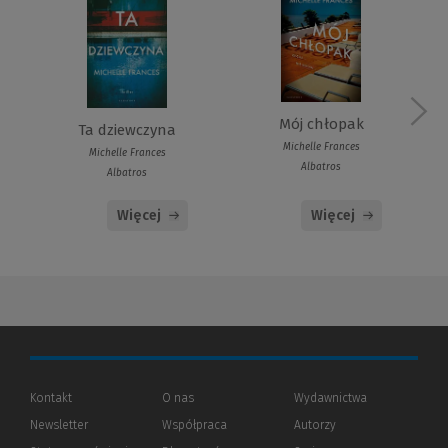
Mój chłopak
Ta dziewczyna
Michelle Frances
Michelle Frances
Albatros
Albatros
Więcej
Więcej
Kontakt
O nas
Wydawnictwa
Newsletter
Współpraca
Autorzy