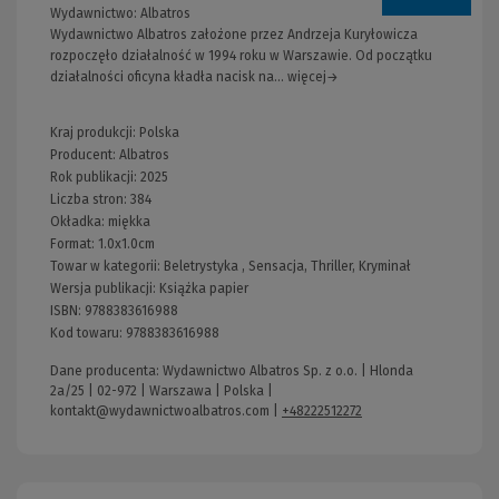
Wydawnictwo:
Albatros
Wydawnictwo Albatros założone przez Andrzeja Kuryłowicza
rozpoczęło działalność w 1994 roku w Warszawie. Od początku
działalności oficyna kładła nacisk na... więcej→
Kraj produkcji: Polska
Producent:
Albatros
Rok publikacji:
2025
Liczba stron:
384
Okładka:
miękka
Format:
1.0x1.0cm
Towar w kategorii:
Beletrystyka
,
Sensacja, Thriller, Kryminał
Wersja publikacji:
Książka papier
ISBN:
9788383616988
Kod towaru:
9788383616988
Dane producenta: Wydawnictwo Albatros Sp. z o.o. | Hlonda
2a/25 | 02-972 | Warszawa | Polska |
kontakt@wydawnictwoalbatros.com
|
+48222512272