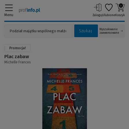
0
Menu
Zaloguj
Ulubione
Koszyk
Wyszukiwanie
Szukaj
zaawansowane
Promocja!
Plac zabaw
Michelle Frances
(Link
do
innej
strony)