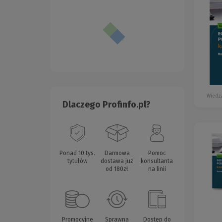
Wiedza
Dlaczego Profinfo.pl?
Ponad 10 tys.
Darmowa
Pomoc
tytułów
dostawa już
konsultanta
od 180zł
na linii
Promocyjne
Sprawna
Dostęp do