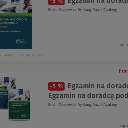
Egzamin na dorad
-5 %
Beata Chanowska-Dymlang, Paweł Dymlang
Najniż
 i Praktyka
Rok publikacji: 2017
Pro
Egzamin na doradc
-5 %
Egzamin na doradcę po
Beata Chanowska-Dymlang, Paweł Dymlang
Najni