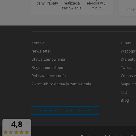
ceny i rabaty
realizacja
ebooka w 5
zamówienia
minut
Rok pu
Kontakt
O nas
Newsletter
Współpr
Status zamówienia
Dla aut
Regulamin sklepu
Twoje s
Polityka prywatności
(Nowe
(Link
Co nas 
okno)
do
Zwrot lub reklamacja zamówienia
Mapa st
innej
strony)
FAQ
Blog
Zarządzaj preferencjami plików cookie