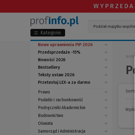
Kategorie
Nowe uprawnienia PIP 2026
Przedsprzedaże -15%
Jeste
Nowości 2026
P
Bestsellery
Teksty ustaw 2026
Przetestuj LEX-a za darmo
(Nowe
(Link
okno)
do
Sortu
Prawo
innej
strony)
Podatki i rachunkowość
Podręczniki Akademickie
Wyd
Budownictwo
Oświata
Samorząd i Administracja