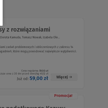
y z rozwiązaniami
 Dorota Kamuda, Tomasz Nowak, Izabela Ole...
iami zadań problemowych i obliczeniowych z zakresu 14
gadnień, które mogą powodować największe wątpliwości.
Cena regularna:
59,00 zł
iższa cena z 30 dni przed obniżką:
40,12 zł
Więcej
59,00 zł
Już od:
Promocja!