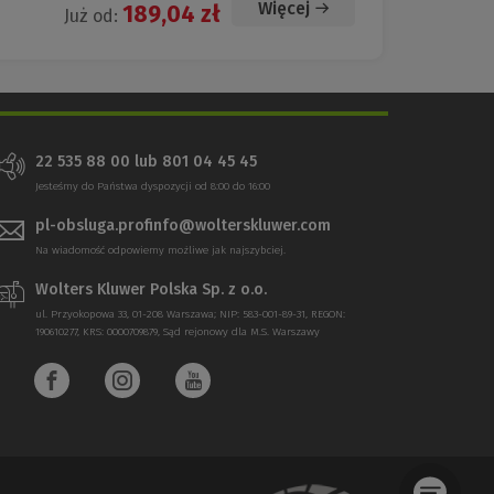
Więcej
189,04 zł
Już od:
22 535 88 00 lub 801 04 45 45
Jesteśmy do Państwa dyspozycji od 8:00 do 16:00
pl-obsluga.profinfo@wolterskluwer.com
Na wiadomość odpowiemy możliwe jak najszybciej.
Wolters Kluwer Polska Sp. z o.o.
ul. Przyokopowa 33, 01-208 Warszawa; NIP: 583-001-89-31, REGON:
190610277, KRS: 0000709879, Sąd rejonowy dla M.S. Warszawy