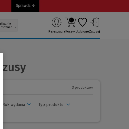
0
ukiwanie
ansowane
Rejestracja
Koszyk
Ulubione
Zaloguj
azusy
3 produktów
Rok wydania
Typ produktu