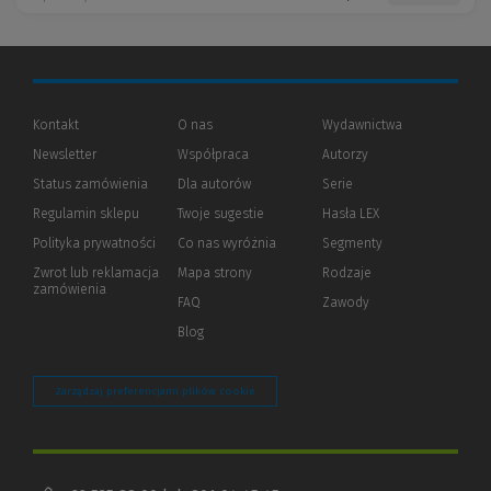
Kontakt
O nas
Wydawnictwa
Newsletter
Współpraca
Autorzy
Status zamówienia
Dla autorów
(Nowe
(Link
Serie
okno)
do
Regulamin sklepu
Twoje sugestie
Hasła LEX
innej
strony)
Polityka prywatności
(Nowe
(Link
Co nas wyróżnia
Segmenty
okno)
do
Zwrot lub reklamacja
Mapa strony
Rodzaje
innej
zamówienia
strony)
FAQ
Zawody
Blog
Zarządzaj preferencjami plików cookie