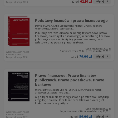
62,10 zł
Więcej
Już od:
Rok publikacji: 2023
Podstawy finansów i prawa finansowego
Damian Cyman, Anna Dobaczewska, Andrzej Drwiłło, Hanna G.
Adamkiewicz, Edward Juchniewicz,...
Publikacja szeroko omawia m.in.: międzynarodowe prawo
finansowe, prawo rynku finansowego, administrację finansów
publicznych, system pieniężny, prawo dewizowe, prawo
walutowe oraz polskie prawo bankowe.
Cena regularna:
79,00 zł
Najniższa cena z 30 dni przed obniżką:
53,72 zł
Wolters Kluwer Polska
KAM-1709 W03D01
79,00 zł
Więcej
Już od:
Rok publikacji: 2018
Prawo finansowe. Prawo finansów
publicznych. Prawo podatkowe. Prawo
bankowe
Michał Bitner, Elżbieta Chojna-Duch, Jakub Chowaniec, Marek
Grzybowski, Elżbieta Irena Cho...
W podręczniku nie tylko wyjaśniono podstawowe instytucje
i regulacje prawne, lecz także przedstawiono ocenę ich
funkcjonowania w praktyce.
Cena regularna:
89,00 zł
Najniższa cena z 30 dni przed obniżką:
89,00 zł
Wolters Kluwer Polska
KAM-3216 W01Z01
89,00 zł
Więcej
Już od:
Rok publikacji: 2017