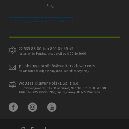
Blog
Zarządzaj preferencjami plików cookie
22 535 88 00 lub 801 04 45 45
Jesteśmy do Państwa dyspozycji od 8:00 do 16:00
pl-obsluga.profinfo@wolterskluwer.com
Na wiadomość odpowiemy możliwe jak najszybciej.
Wolters Kluwer Polska Sp. z o.o.
ul. Przyokopowa 33, 01-208 Warszawa; NIP: 583-001-89-31, REGON:
190610277, KRS: 0000709879, Sąd rejonowy dla M.S. Warszawy