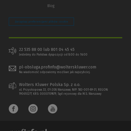
Blog
Zarządzaj preferencjami plików cookie
22 535 88 00 lub 801 04 45 45
Jesteśmy do Państwa dyspozycji od 8:00 do 16:00
pl-obsluga.profinfo@wolterskluwer.com
Na wiadomość odpowiemy możliwe jak najszybciej.
Wolters Kluwer Polska Sp. z o.o.
ul. Przyokopowa 33, 01-208 Warszawa; NIP: 583-001-89-31, REGON:
190610277, KRS: 0000709879, Sąd rejonowy dla M.S. Warszawy