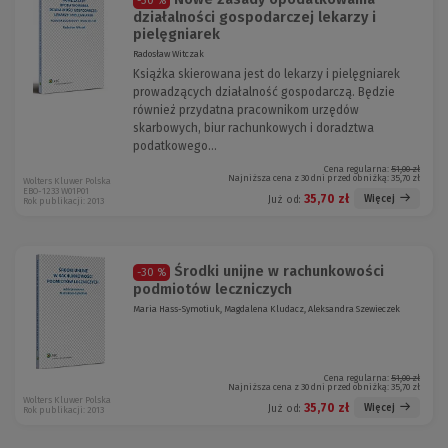
-30 %
działalności gospodarczej lekarzy i
pielęgniarek
Radosław Witczak
Książka skierowana jest do lekarzy i pielęgniarek
prowadzących działalność gospodarczą. Będzie
również przydatna pracownikom urzędów
skarbowych, biur rachunkowych i doradztwa
podatkowego...
Cena regularna:
51,00 zł
Najniższa cena z 30 dni przed obniżką:
35,70 zł
Wolters Kluwer Polska
EBO-1233 W01P01
35,70 zł
Więcej
Już od:
Rok publikacji: 2013
Środki unijne w rachunkowości
-30 %
podmiotów leczniczych
Maria Hass-Symotiuk, Magdalena Kludacz, Aleksandra Szewieczek
Cena regularna:
51,00 zł
Najniższa cena z 30 dni przed obniżką:
35,70 zł
Wolters Kluwer Polska
35,70 zł
Więcej
Już od:
Rok publikacji: 2013