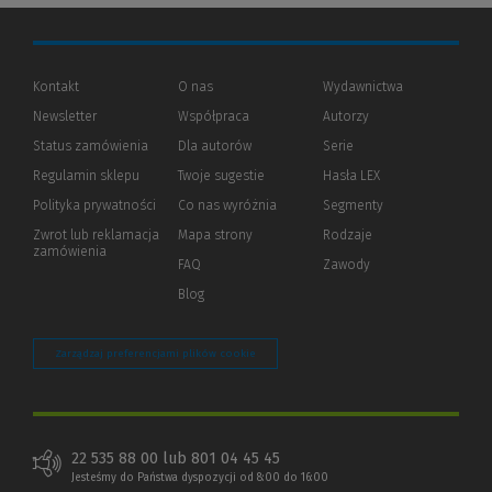
Kontakt
O nas
Wydawnictwa
Newsletter
Współpraca
Autorzy
Status zamówienia
Dla autorów
(Nowe
(Link
Serie
okno)
do
Regulamin sklepu
Twoje sugestie
Hasła LEX
innej
strony)
Polityka prywatności
(Nowe
(Link
Co nas wyróżnia
Segmenty
okno)
do
Zwrot lub reklamacja
Mapa strony
Rodzaje
innej
zamówienia
strony)
FAQ
Zawody
Blog
Zarządzaj preferencjami plików cookie
22 535 88 00 lub 801 04 45 45
Jesteśmy do Państwa dyspozycji od 8:00 do 16:00