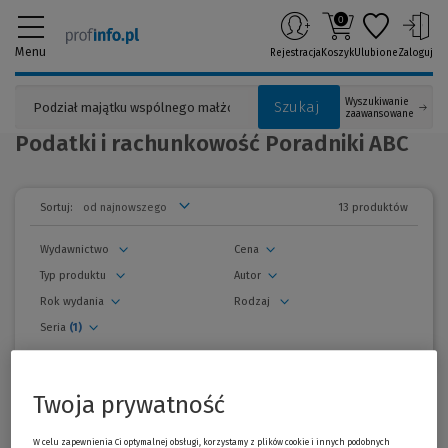
0
Menu
Rejestracja
Koszyk
Ulubione
Zaloguj
Wyszukiwanie
Szukaj
zaawansowane
Podatki i rachunkowość Poradniki ABC
13 produktów
Sortuj:
Wydawnictwo
Cena
Typ produktu
Autor
Rok wydania
Rodzaj
Seria
(1)
usuń wszystkie filtry
zwiń
filtry
Twoja prywatność
Wszystkie produkty
W celu zapewnienia Ci optymalnej obsługi, korzystamy z plików cookie i innych podobnych