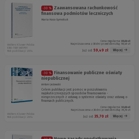
Zaawansowana rachunkowość
-30 %
finansowa podmiotów leczniczych
Maria Hass-Symotiuk
Cena regularna:
85,00 zł
Najniższa cena z 30 dni przed obniżką:
59,49 zł
Wolters Kluwer Polska
EBO-1581 W01P01
59,49 zł
Więcej
Już od:
Rok publikacji: 2014
Finansowanie publiczne oświaty
-30 %
niepublicznej
Antoni Jeżowski
Celem publikacji jest pomoc w poszukiwaniu
najskuteczniejszych sposobów finansowania -
niesprzecznych z ustawą o systemie oświaty oraz ustawą o
finansach publicznych.
Cena regularna:
51,00 zł
Najniższa cena z 30 dni przed obniżką:
35,70 zł
Wolters Kluwer Polska
35,70 zł
Więcej
Już od:
Rok publikacji: 2014
Nowe zasady opodatkowania