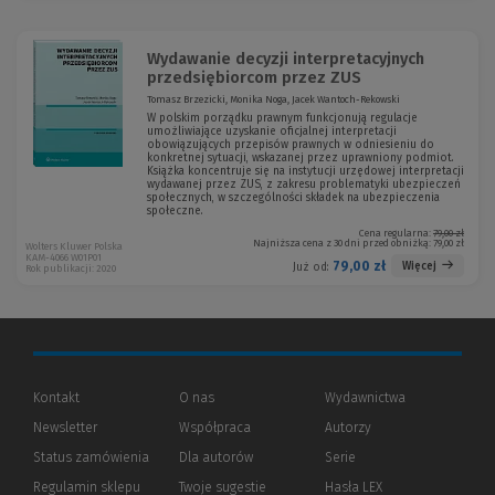
Wydawanie decyzji interpretacyjnych
przedsiębiorcom przez ZUS
Tomasz Brzezicki, Monika Noga, Jacek Wantoch-Rekowski
W polskim porządku prawnym funkcjonują regulacje
umożliwiające uzyskanie oficjalnej interpretacji
obowiązujących przepisów prawnych w odniesieniu do
konkretnej sytuacji, wskazanej przez uprawniony podmiot.
Książka koncentruje się na instytucji urzędowej interpretacji
wydawanej przez ZUS, z zakresu problematyki ubezpieczeń
społecznych, w szczególności składek na ubezpieczenia
społeczne.
Cena regularna:
79,00 zł
Najniższa cena z 30 dni przed obniżką:
79,00 zł
Wolters Kluwer Polska
KAM-4066 W01P01
79,00 zł
Więcej
Już od:
Rok publikacji: 2020
Kontakt
O nas
Wydawnictwa
Newsletter
Współpraca
Autorzy
Status zamówienia
Dla autorów
(Nowe
(Link
Serie
okno)
do
Regulamin sklepu
Twoje sugestie
Hasła LEX
innej