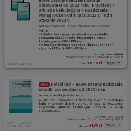
nowe zasady naliczania składki
zdrowotnej od 2022 roku. Przykłady i
arkusze kalkulacyjne + Rozliczanie
wynagrodzeń od 1 lipca 2022 r. i od 1
stycznia 2023 r.
Barbara Tomaszewska, Izabela Leśniewska, Jacek Leśniewski
Pakiet:
>>> Polski ład – nowe zasady naliczania składki
zdrowotnej od 2022 roku. Przykłady i arkusze
kalkulacyjne [E-BOOK PDF] <<<
>>> Rozliczanie wynagrodzeń od 1 lipca 2022 r. i od 1
stycznia 2023 r. [E-BOOK PDF] <<<
Cena regularna:
188,00 zł
Najniższa cena z 30 dni przed obniżką:
188,00 zł
131,60 zł
Więcej
Już od:
Wolters Kluwer Polska
Polski ład – nowe zasady naliczania
-30 %
składki zdrowotnej od 2022 roku
Izabela Leśniewska, Jacek Leśniewski
W publikacji omówiono zmiany wynikające z
Polskiego
ładu
w zakresie składki zdrowotnej oraz zamieszczono
edytowalne arkusze kalkulacyjne
dostępne w wersji
elektronicznej.
Cena regularna:
59,00 zł
Najniższa cena z 30 dni przed obniżką:
41,30 zł
Wolters Kluwer Polska
41,30 zł
Więcej
Już od:
Rok publikacji: 2022