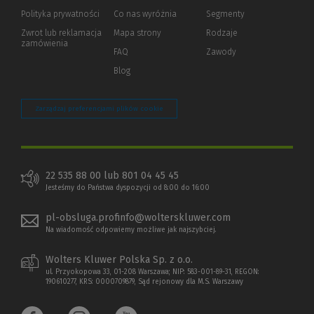
strony)
Polityka prywatności
(Nowe
(Link
Co nas wyróżnia
Segmenty
okno)
do
Zwrot lub reklamacja
Mapa strony
Rodzaje
innej
zamówienia
strony)
FAQ
Zawody
Blog
Zarządzaj preferencjami plików cookie
22 535 88 00 lub 801 04 45 45
Jesteśmy do Państwa dyspozycji od 8:00 do 16:00
pl-obsluga.profinfo@wolterskluwer.com
Na wiadomość odpowiemy możliwe jak najszybciej.
Wolters Kluwer Polska Sp. z o.o.
ul. Przyokopowa 33, 01-208 Warszawa; NIP: 583-001-89-31, REGON:
190610277, KRS: 0000709879, Sąd rejonowy dla M.S. Warszawy