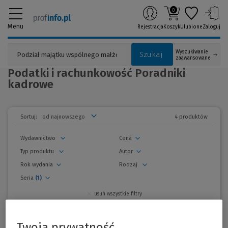
0
Menu
Rejestracja
Koszyk
Ulubione
Zaloguj
Wyszukiwanie
Szukaj
zaawansowane
Podatki i rachunkowość Poradniki
kadrowe
4 produktów
Sortuj:
Wydawnictwo
Cena
Typ produktu
Autor
Rok wydania
Rodzaj
Seria
(1)
usuń wszystkie filtry
zwiń
filtry
Promocje
Twoja prywatność