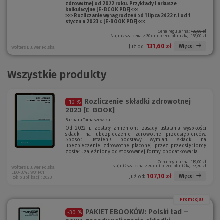
zdrowotnej od 2022 roku. Przykłady i arkusze
kalkulacyjne [E-BOOK PDF] <<<
>>> Rozliczanie wynagrodzeń od 1 lipca 2022 r. i od 1
stycznia 2023 r. [E-BOOK PDF] <<<
Cena regularna:
188,00 zł
Najniższa cena z 30 dni przed obniżką:
188,00 zł
131,60 zł
Więcej
Już od:
Wolters Kluwer Polska
Wszystkie produkty
Rozliczenie składki zdrowotnej
-10 %
2023 [E-BOOK]
Barbara Tomaszewska
Od 2022 r. zostały zmienione zasady ustalania wysokości
składki na ubezpieczenie zdrowotne przedsiębiorców.
Sposób ustalenia podstawy wymiaru składki na
ubezpieczenie zdrowotne płaconej przez przedsiębiorcę
został uzależniony od stosowanej formy opodatkowania.
Cena regularna:
119,00 zł
Najniższa cena z 30 dni przed obniżką:
83,30 zł
Wolters Kluwer Polska
EBO-3745 W01P01
107,10 zł
Więcej
Już od:
Rok publikacji: 2023
Promocja!
PAKIET EBOOKÓW: Polski ład –
-30 %