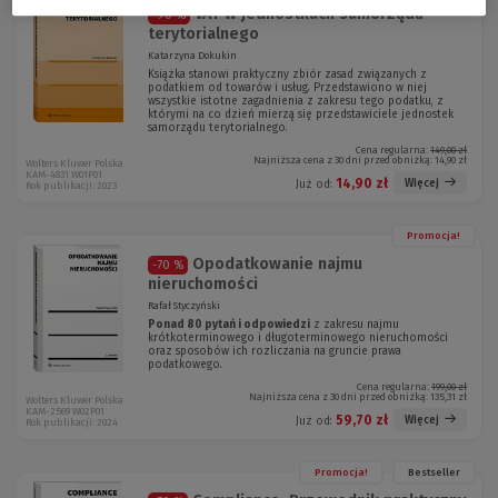
VAT w jednostkach samorządu
-90 %
terytorialnego
Katarzyna Dokukin
Książka stanowi praktyczny zbiór zasad związanych z
podatkiem od towarów i usług. Przedstawiono w niej
wszystkie istotne zagadnienia z zakresu tego podatku, z
którymi na co dzień mierzą się przedstawiciele jednostek
samorządu terytorialnego.
Cena regularna:
149,00 zł
Najniższa cena z 30 dni przed obniżką:
14,90 zł
Wolters Kluwer Polska
KAM-4831 W01P01
14,90 zł
Więcej
Już od:
Rok publikacji: 2023
Promocja!
Opodatkowanie najmu
-70 %
nieruchomości
Rafał Styczyński
Ponad 80 pytań i odpowiedzi
z zakresu najmu
krótkoterminowego i długoterminowego nieruchomości
oraz sposobów ich rozliczania na gruncie prawa
podatkowego.
Cena regularna:
199,00 zł
Najniższa cena z 30 dni przed obniżką:
135,31 zł
Wolters Kluwer Polska
KAM-2569 W02P01
59,70 zł
Więcej
Już od:
Rok publikacji: 2024
Promocja!
Bestseller