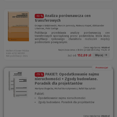
Analiza porównawcza cen
-10 %
transferowych
Grzegorz Gołębiowski, Marcin Jamroży, Mateusz Kopeć, Aleksander
Litwiniec, Piotr Szeliga
Publikacja przedstawia analizę porównawczą cen
transferowych sporządzaną przez podatników, która służy
weryfikacji rynkowego charakteru rozliczeń między
podmiotami powiązanymi.
Cena regularna:
169,00 zł
Najniższa cena z 30 dni przed obniżką:
114,92 zł
Wolters Kluwer Polska
KAM-4252 W01P01
152,09 zł
Więcej
Już od:
Rok publikacji: 2024
Promocja!
PAKIET: Opodatkowanie najmu
-79 %
nieruchomości + Zgody budowlane.
Poradnik dla projektantów
Martyna Sługocka, Michał Bursztynowicz, Rafał Styczyński
Pakiet:
Opodatkowanie najmu nieruchomości
(
Z
gody budowlane. Poradnik dla projektantów
N
(
o
N
w
o
e
w
Cena regularna:
358,00 zł