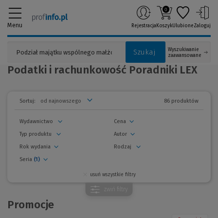
0
Menu
Rejestracja
Koszyk
Ulubione
Zaloguj
Wyszukiwanie
Szukaj
zaawansowane
Podatki i rachunkowość Poradniki LEX
86 produktów
Sortuj:
Wydawnictwo
Cena
Typ produktu
Autor
Rok wydania
Rodzaj
Seria
(1)
usuń wszystkie filtry
zwiń
filtry
Promocje