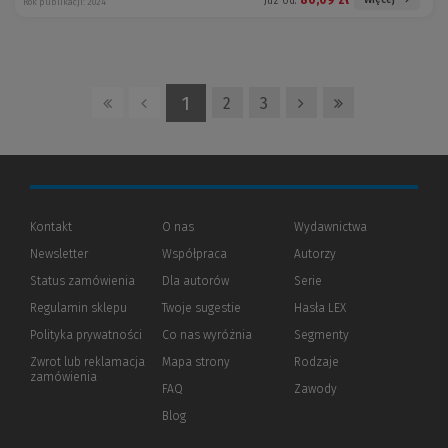
Więcej
Już od:
Rok publikacji: 2024
1
2
3
Kontakt
O nas
Wydawnictwa
Newsletter
Współpraca
Autorzy
Status zamówienia
Dla autorów
(Nowe
(Link
Serie
okno)
do
Regulamin sklepu
Twoje sugestie
Hasła LEX
innej
strony)
Polityka prywatności
(Nowe
(Link
Co nas wyróżnia
Segmenty
okno)
do
Zwrot lub reklamacja
Mapa strony
Rodzaje
innej
zamówienia
strony)
FAQ
Zawody
Blog