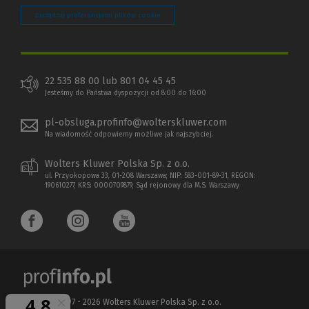
Zarządzaj preferencjami plików cookie
22 535 88 00 lub 801 04 45 45
Jesteśmy do Państwa dyspozycji od 8:00 do 16:00
pl-obsluga.profinfo@wolterskluwer.com
Na wiadomość odpowiemy możliwe jak najszybciej.
Wolters Kluwer Polska Sp. z o.o.
ul. Przyokopowa 33, 01-208 Warszawa; NIP: 583-001-89-31, REGON:
190610277, KRS: 0000709879, Sąd rejonowy dla M.S. Warszawy
Copyright 1997 - 2026 Wolters Kluwer Polska Sp. z o.o.