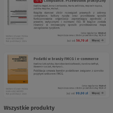
Compliance. Przewodnik praktyczny
-70 %
Ewelina Bogiel, Anna Czerkawska, Marta Jedlińska, Wojciech Kapica,
Juditha Majcher, Michał...
Książka stanowi zbiór rozwiązań prawnych z zakresu
compliance, kultury ryzyka oraz przedstawia sposób
funkcjonowania organizacji zapewniający zgodność z
prawem, wytycznymi i normami ISO. W książce została
również w innowacyjny sposób przedstawiona mapa
zarządzania ryzykiem.
Cena regularna:
189,00 zł
Najniższa cena z 30 dni przed obniżką:
56,70 zł
Wolters Kluwer Polska
KAM-4073 W01D02
56,70 zł
Więcej
Już od:
Rok publikacji: 2024
Podatki w branży FMCG i e-commerce
Ewelina Całczyńska, Stanisław Gordziałkowski, Karolina Gotfryd,
Sławomir Łuczak, Martyna S...
Publikacja omawia kwestie podatkowe związane z szeroko
pojętym sektorem FMCG.
Cena regularna:
99,00 zł
Najniższa cena z 30 dni przed obniżką:
99,00 zł
Wolters Kluwer Polska
KAM-4162 W01P01
99,00 zł
Więcej
Już od:
Rok publikacji: 2020
Wszystkie produkty