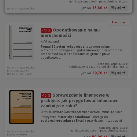
Najniższa cena z 30 dni przed obniżką:
191,00 zł
o
e
k
o
75,60 zł
Więcej
Już od:
Wolters Kluwer Polska
n
k
o
n
)
o
Promocja!
)
Opodatkowanie najmu
-70 %
nieruchomości
Rafał Styczyński
Ponad 80 pytań i odpowiedzi
z zakresu najmu
krótkoterminowego i długoterminowego nieruchomości
oraz sposobów ich rozliczania na gruncie prawa
podatkowego.
Cena regularna:
199,00 zł
Najniższa cena z 30 dni przed obniżką:
135,31 zł
Wolters Kluwer Polska
KAM-2569 W02P01
59,70 zł
Więcej
Już od:
Rok publikacji: 2024
Sprawozdanie finansowe w
-10 %
praktyce. Jak przygotować bilansowe
zamknięcie roku?
Gertruda Krystyna Świderska, Szczepan Borowski, Michał Kariozen
Praktyczne
materiały dodatkowe
- dostęp do
edytowalnego arkusza Excel
z przykładami liczbowymi.
Cena regularna:
89,00 zł
Najniższa cena z 30 dni przed obniżką:
62,30 zł
Wolters Kluwer Polska
EBO-3919 W01P01
80,09 zł