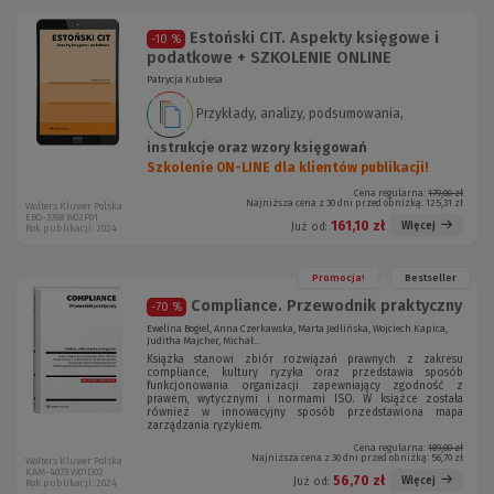
Estoński CIT. Aspekty księgowe i
-10 %
podatkowe + SZKOLENIE ONLINE
Patrycja Kubiesa
Przykłady, analizy, podsumowania,
instrukcje oraz wzory księgowań
Szkolenie ON-LINE dla klientów publikacji!
Cena regularna:
179,00 zł
Najniższa cena z 30 dni przed obniżką:
125,31 zł
Wolters Kluwer Polska
EBO-3768 W02P01
161,10 zł
Więcej
Już od:
Rok publikacji: 2024
Promocja!
Bestseller
Compliance. Przewodnik praktyczny
-70 %
Ewelina Bogiel, Anna Czerkawska, Marta Jedlińska, Wojciech Kapica,
Juditha Majcher, Michał...
Książka stanowi zbiór rozwiązań prawnych z zakresu
compliance, kultury ryzyka oraz przedstawia sposób
funkcjonowania organizacji zapewniający zgodność z
prawem, wytycznymi i normami ISO. W książce została
również w innowacyjny sposób przedstawiona mapa
zarządzania ryzykiem.
Cena regularna:
189,00 zł
Najniższa cena z 30 dni przed obniżką:
56,70 zł
Wolters Kluwer Polska
KAM-4073 W01D02
56,70 zł
Więcej
Już od:
Rok publikacji: 2024