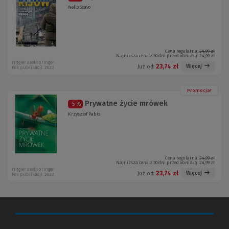
Nello Scavo
Cena regularna:
24,99 zł
Najniższa cena z 30 dni przed obniżką:
24,99 zł
ringier axel springer
23,74 zł
Więcej
Już od:
Rok publikacji: 2022
Promocja!
Prywatne życie mrówek
-5 %
Krzysztof Pabis
Cena regularna:
24,99 zł
Najniższa cena z 30 dni przed obniżką:
24,99 zł
ringier axel springer
23,74 zł
Więcej
Już od:
Rok publikacji: 2022