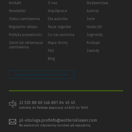
Kontakt
O nas
Wydawnictwa
Newsletter
Współpraca
Autorzy
Status zamówienia
Dla autorów
(Nowe
(Link
Serie
okno)
do
Regulamin sklepu
Twoje sugestie
Hasła LEX
innej
strony)
Polityka prywatności
(Nowe
(Link
Co nas wyróżnia
Segmenty
okno)
do
Zwrot lub reklamacja
Mapa strony
Rodzaje
innej
zamówienia
strony)
FAQ
Zawody
Blog
Zarządzaj preferencjami plików cookie
22 535 88 00 lub 801 04 45 45
Jesteśmy do Państwa dyspozycji od 8:00 do 16:00
pl-obsluga.profinfo@wolterskluwer.com
Na wiadomość odpowiemy możliwe jak najszybciej.