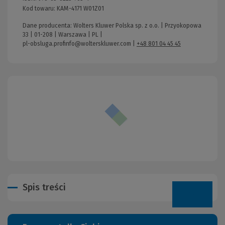
Kod towaru:
KAM-4171 W01Z01
Dane producenta: Wolters Kluwer Polska sp. z o.o. | Przyokopowa
33 | 01-208 | Warszawa | PL |
pl-obsluga.profinfo@wolterskluwer.com
|
+48 801 04 45 45
Spis treści