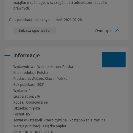
majątku wspólnego, w szczególności adwokatów i radców
prawnych.
Opis publikacji aktualny na dzień: 2021-02-26
Zwiń opis
Zobacz spis treści
Informacje
Wydawnictwo:
Wolters Kluwer Polska
Kraj produkcji: Polska
Producent:
Wolters Kluwer Polska
Rok publikacji:
2021
Wydanie:
1
Liczba stron:
276
Rodzaj:
Opracowanie
Okładka:
miękka
Format:
B5
Towar w kategorii:
Prawo cywilne
,
Postępowanie cywilne
Wersja publikacji:
Książka papier
ISBN:
978-83-8223-763-4