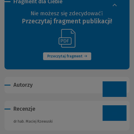
Fragment dla Ciebie
Nie możesz się zdecydować?
Przeczytaj fragment publikacji!
(Link
(Nowe
do
okno)
innej
strony)
Przeczytaj fragment
Autorzy
Recenzje
dr hab. Maciej Rzewuski