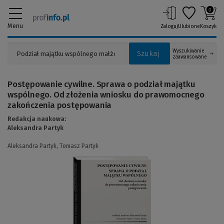
0
Menu
Zaloguj
Ulubione
Koszyk
Wyszukiwanie
Szukaj
zaawansowane
Postępowanie cywilne. Sprawa o podział majątku
wspólnego. Od złożenia wniosku do prawomocnego
zakończenia postępowania
Redakcja naukowa:
Aleksandra Partyk
Aleksandra Partyk,
Tomasz Partyk
(Link
do
innej
strony)