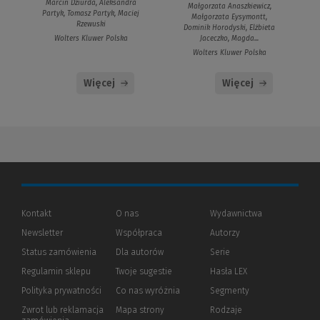
Marcin Dziurda, Aleksandra
Małgorzata Anaszkiewicz,
Partyk, Tomasz Partyk, Maciej
Małgorzata Eysymontt,
Rzewuski
Dominik Horodyski, Elżbieta
Jaceczko, Magda...
Wolters Kluwer Polska
Wolters Kluwer Polska
Więcej
Więcej
Kontakt
O nas
Wydawnictwa
Newsletter
Współpraca
Autorzy
Status zamówienia
Dla autorów
(Nowe
(Link
Serie
okno)
do
Regulamin sklepu
Twoje sugestie
Hasła LEX
innej
strony)
Polityka prywatności
(Nowe
(Link
Co nas wyróżnia
Segmenty
okno)
do
Zwrot lub reklamacja
Mapa strony
Rodzaje
innej