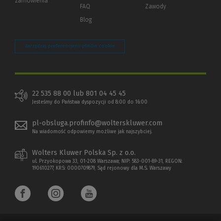
zamówienia
strony)
FAQ
Zawody
Blog
Zarządzaj preferencjami plików cookie
22 535 88 00 lub 801 04 45 45
Jesteśmy do Państwa dyspozycji od 8:00 do 16:00
pl-obsluga.profinfo@wolterskluwer.com
Na wiadomość odpowiemy możliwe jak najszybciej.
Wolters Kluwer Polska Sp. z o.o.
ul. Przyokopowa 33, 01-208 Warszawa; NIP: 583-001-89-31, REGON:
190610277, KRS: 0000709879, Sąd rejonowy dla M.S. Warszawy