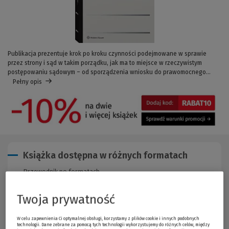
Publikacja prezentuje krok po kroku czynności podejmowane w sprawie
przez strony i sąd w takim porządku, jak ma to miejsce w rzeczywistym
postępowaniu sądowym – od sporządzenia wniosku do prawomocnego...
Pełny opis
Książka dostępna w różnych formatach
Przewodnik po formatach
Twoja prywatność
Opis publikacji
W celu zapewnienia Ci optymalnej obsługi, korzystamy z plików cookie i innych podobnych
technologii. Dane zebrane za pomocą tych technologii wykorzystujemy do różnych celów, między