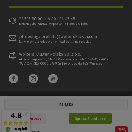
22 535 88 00 lub 801 04 45 45
Jesteśmy do Państwa dyspozycji od 8:00 do 16:00
pl-obsluga.profinfo@wolterskluwer.com
Na wiadomość odpowiemy możliwe jak najszybciej.
Wolters Kluwer Polska Sp. z o.o.
ul. Przyokopowa 33, 01-208 Warszawa; NIP: 583-001-89-31, REGON:
190610277, KRS: 0000709879, Sąd rejonowy dla M.S. Warszawy
Książka
Copyright 1997 - 2026 Wolters Kluwer Polska Sp. z o.o.
Nakład wyczerpany
Sprawdź podobne
Płatności elektroniczne
-
5
%
(Nowe
(Link