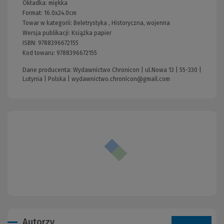
Okładka:
miękka
Format:
16.0x24.0cm
Towar w kategorii:
Beletrystyka
,
Historyczna, wojenna
Wersja publikacji:
Książka papier
ISBN:
9788396672155
Kod towaru:
9788396672155
Dane producenta: Wydawnictwo Chronicon | ul.Nowa 13 | 55-330 |
Lutynia | Polska |
wydawnictwo.chronicon@gmail.com
Autorzy