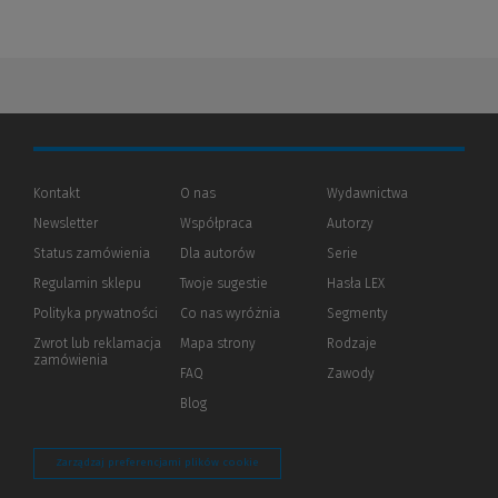
Kontakt
O nas
Wydawnictwa
Newsletter
Współpraca
Autorzy
Status zamówienia
Dla autorów
(Nowe
(Link
Serie
okno)
do
Regulamin sklepu
Twoje sugestie
Hasła LEX
innej
strony)
Polityka prywatności
(Nowe
(Link
Co nas wyróżnia
Segmenty
okno)
do
Zwrot lub reklamacja
Mapa strony
Rodzaje
innej
zamówienia
strony)
FAQ
Zawody
Blog
Zarządzaj preferencjami plików cookie