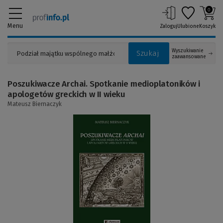
0
Menu
Zaloguj
Ulubione
Koszyk
Wyszukiwanie
Szukaj
zaawansowane
Poszukiwacze Archai. Spotkanie medioplatoników i
apologetów greckich w II wieku
Mateusz Biernaczyk
(Link
do
innej
strony)