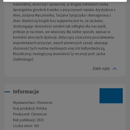
materialnej, wzorczej i sprawczej, w drugiej natomiast naukę
Apologetów greckich II wieku o przyczynach świata: Arystydesa z
Aten, Justyna Męczennika, Tacjana Syryjczyka i Atenagorasa z
Aten. Wartością książki bez wątpienia jest to, że jej Autor,
dostrzegając doniosłość ustaleń tak odległej dla nas myśli,
próbuje je na nowo, we właściwy dla siebie sposób, wpisać w
kontekst obecnych dyskusji, dotyczący znaczenia poszukiwania
wspomnianych przyczyn, owych pierwszych zasad, ukazując
złożoność tych nurtów myślowych oraz ich kulturotwórczą,
filozoficzną i teologiczną doniosłość.(z recenzji prof. Jacka
Zielińskiego)
Zwiń opis
Informacje
Wydawnictwo:
Chronicon
Kraj produkcji: Polska
Producent:
Chronicon
Rok publikacji:
2023
Liczba stron:
162