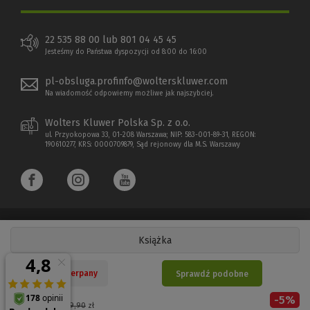
22 535 88 00 lub 801 04 45 45
Jesteśmy do Państwa dyspozycji od 8:00 do 16:00
pl-obsluga.profinfo@wolterskluwer.com
Na wiadomość odpowiemy możliwe jak najszybciej.
Wolters Kluwer Polska Sp. z o.o.
ul. Przyokopowa 33, 01-208 Warszawa; NIP: 583-001-89-31, REGON:
190610277, KRS: 0000709879, Sąd rejonowy dla M.S. Warszawy
Książka
Copyright 1997 - 2026 Wolters Kluwer Polska Sp. z o.o.
Nakład wyczerpany
Sprawdź podobne
Płatności elektroniczne
-
5
%
(Nowe
(Link
Cena regularna:
59,90
zł