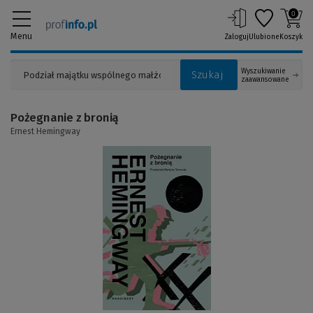
0
Menu
Zaloguj
Ulubione
Koszyk
Wyszukiwanie
Szukaj
zaawansowane
Pożegnanie z bronią
Ernest Hemingway
(Link
do
innej
strony)