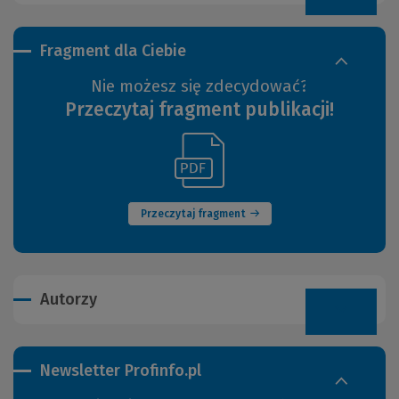
Fragment dla Ciebie
Nie możesz się zdecydować?
Przeczytaj fragment publikacji!
(Link
(Nowe
do
okno)
innej
strony)
Przeczytaj fragment
Autorzy
Newsletter Profinfo.pl