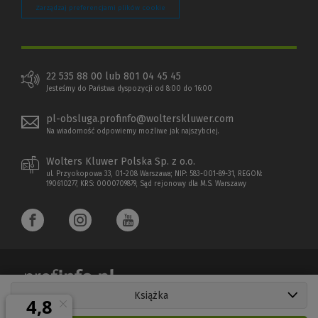
Zarządzaj preferencjami plików cookie
22 535 88 00 lub 801 04 45 45
Jesteśmy do Państwa dyspozycji od 8:00 do 16:00
pl-obsluga.profinfo@wolterskluwer.com
Na wiadomość odpowiemy możliwe jak najszybciej.
Wolters Kluwer Polska Sp. z o.o.
ul. Przyokopowa 33, 01-208 Warszawa; NIP: 583-001-89-31, REGON:
190610277, KRS: 0000709879, Sąd rejonowy dla M.S. Warszawy
Książka
Copyright 1997 - 2026 Wolters Kluwer Polska Sp. z o.o.