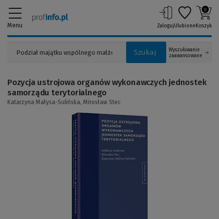
0
Menu
Zaloguj
Ulubione
Koszyk
Wyszukiwanie
Szukaj
zaawansowane
Pozycja ustrojowa organów wykonawczych jednostek
samorządu terytorialnego
Katarzyna Małysa-Sulińska,
Mirosław Stec
(Link
do
innej
strony)