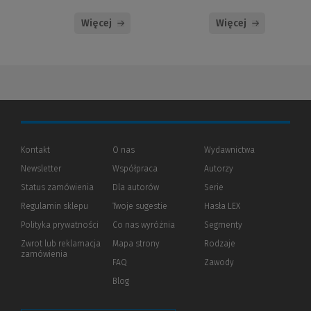
Więcej
Więcej
Kontakt
O nas
Wydawnictwa
Newsletter
Współpraca
Autorzy
Status zamówienia
Dla autorów
(Nowe
(Link
Serie
okno)
do
Regulamin sklepu
Twoje sugestie
Hasła LEX
innej
strony)
Polityka prywatności
(Nowe
(Link
Co nas wyróżnia
Segmenty
okno)
do
Zwrot lub reklamacja
Mapa strony
Rodzaje
innej
zamówienia
strony)
FAQ
Zawody
Blog