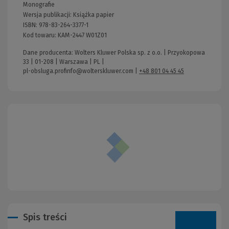
Monografie
Wersja publikacji:
Książka papier
ISBN:
978-83-264-3377-1
Kod towaru:
KAM-2447 W01Z01
Dane producenta: Wolters Kluwer Polska sp. z o.o. | Przyokopowa
33 | 01-208 | Warszawa | PL |
pl-obsluga.profinfo@wolterskluwer.com
|
+48 801 04 45 45
Spis treści