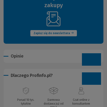
zakupy
(Nowe
okno)
Zapisz się do newslettera
Opinie
Dlaczego Profinfo.pl?
Ponad 10 tys.
Darmowa
Czat online z
tytułów
dostawa już od
konsultantem