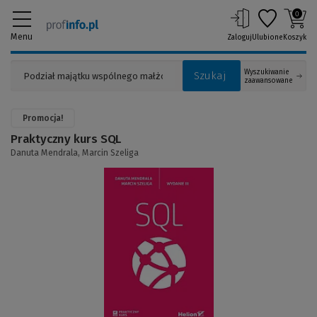
0
Menu
Zaloguj
Ulubione
Koszyk
Wyszukiwanie
Szukaj
zaawansowane
Promocja!
Praktyczny kurs SQL
Danuta Mendrala,
Marcin Szeliga
(Link
do
innej
strony)