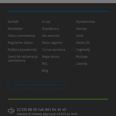
Kontakt
O nas
Wydawnictwa
Newsletter
Współpraca
Autorzy
Status zamówienia
Dla autorów
(Nowe
(Link
Serie
okno)
do
Regulamin sklepu
Twoje sugestie
Hasła LEX
innej
strony)
Polityka prywatności
(Nowe
(Link
Co nas wyróżnia
Segmenty
okno)
do
Zwrot lub reklamacja
Mapa strony
Rodzaje
innej
zamówienia
strony)
FAQ
Zawody
Blog
Zarządzaj preferencjami plików cookie
22 535 88 00 lub 801 04 45 45
Jesteśmy do Państwa dyspozycji od 8:00 do 16:00