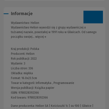
Informacje
Wydawnictwo:
Helion
Wydawnictwo Helion wywodzi się z grupy wydawniczej o
tożsamej nazwie, powstałej w 1991 roku w Gliwicach. Od samego
początku swojej... więcej→
Kraj produkcji: Polska
Producent:
Helion
Rok publikacji:
2022
Wydanie:
3
Liczba stron:
336
Okładka:
miękka
Format:
16.0x23.5cm
Towar w kategorii:
Informatyka
,
Programowanie
Wersja publikacji:
Książka papier
ISBN:
9788328392366
Kod towaru:
9788328392366
Dane producenta: Helion SA | Kościuszki 1c | 44-100 | Gliwice |