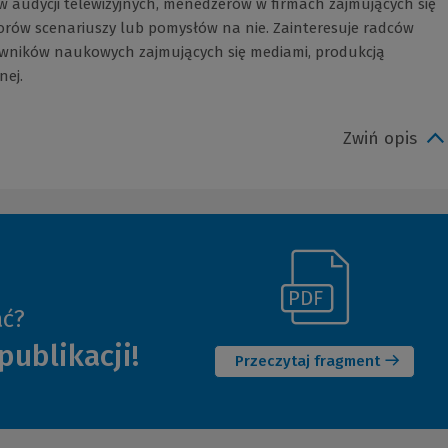
 audycji telewizyjnych, menedżerów w firmach zajmujących się
orów scenariuszy lub pomysłów na nie. Zainteresuje radców
wników naukowych zajmujących się mediami, produkcją
nej.
Zwiń opis
(Link
ać?
(Nowe
do
publikacji!
okno)
innej
Przeczytaj fragment
strony)