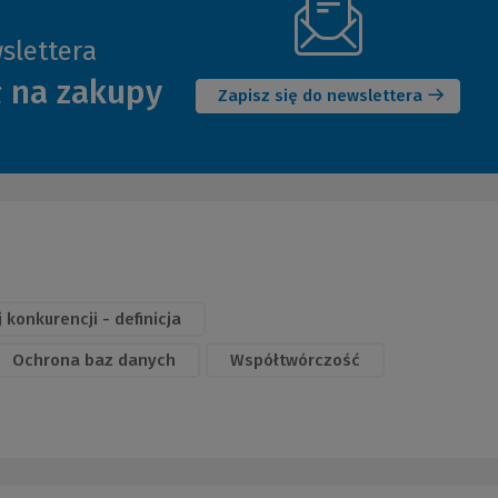
slettera
(Nowe
ł na zakupy
okno)
Zapisz się do newslettera
 konkurencji - definicja
Ochrona baz danych
Współtwórczość