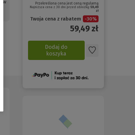
rów
Przekreślona cena jest ceną regularną
Najniższa cena z 30 dni przed obniżką:
59,49
zł
Twoja cena z rabatem
-
30
%
59,49
zł
Dodaj do
koszyka
(Nowe
okno)