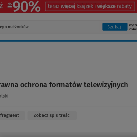
Wysz
Szukaj
zaaw
rawna ochrona formatów telewizyjnych
alski
 fragment
(Link
Zobacz spis treści
do
innej
strony)