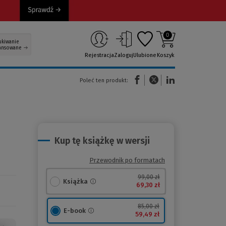
0
ukiwanie
ansowane
Rejestracja
Zaloguj
Ulubione
Koszyk
(Nowe okno)
(Link do innej strony)
(Link do innej strony)
Poleć ten produkt:
Kup tę książkę w wersji
Przewodnik po formatach
99,00 zł
Książka
69,30 zł
85,00 zł
E-book
59,49 zł