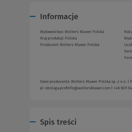
Informacje
Wydawnictwo:
Wolters Kluwer Polska
Rok 
Kraj produkcji: Polska
Wyd
Producent:
Wolters Kluwer Polska
Licz
Seri
For
Dane producenta: Wolters Kluwer Polska sp. z o.o. |
pl-obsluga.profinfo@wolterskluwer.com
|
+48 801 04
Spis treści