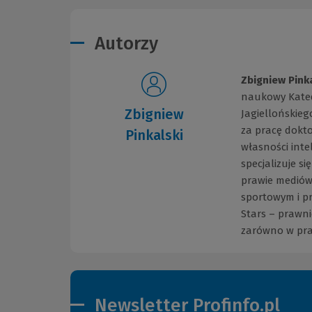
Autorzy
Zbigniew Pink
naukowy Kated
Zbigniew
Jagiellońskieg
za pracę dokt
Pinkalski
własności int
specjalizuje s
prawie mediów 
sportowym i pr
Stars – prawnic
zarówno w pra
Newsletter Profinfo.pl