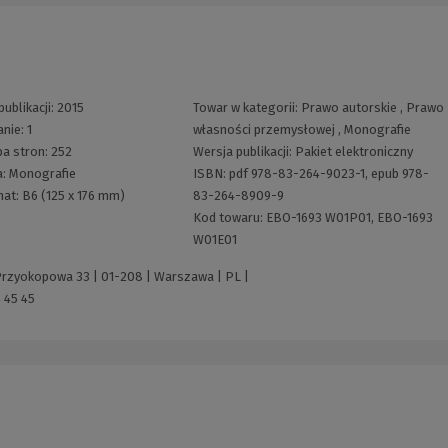
publikacji:
2015
Towar w kategorii:
Prawo autorskie
,
Prawo
anie:
1
własności przemysłowej
,
Monografie
ba stron:
252
Wersja publikacji:
Pakiet elektroniczny
a:
Monografie
ISBN:
pdf 978-83-264-9023-1, epub 978-
mat:
B6 (125 x 176 mm)
83-264-8909-9
Kod towaru:
EBO-1693 W01P01, EBO-1693
W01E01
 Przyokopowa 33 | 01-208 | Warszawa | PL |
 45 45