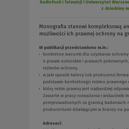
Radiofonii i Telewizji i Uniwersytet War
z dziedziny 
Monografia stanowi kompleksową ana
możliwości ich prawnej ochrony na g
W publikacji przedstawiono m.in.:
konkretne warunki dla uzyskania ochrony
o prawie autorskim i prawach pokrewnych,
reżimów ochrony,
w jaki sposób twórcy lub producenci form
podstawie konkretnego reżimu prawnego 
który reżim prawny jest najbardziej odpow
Zawarte w pracy rozważania i wskazówki ma
przeprowadzonych za granicą badaniach ry
producentami działającymi w branży na po
Adresaci: