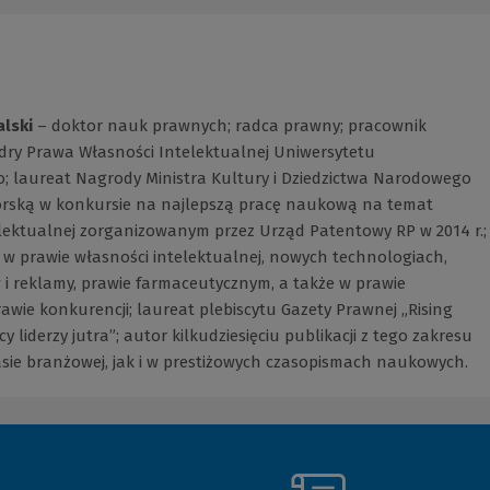
alski
– doktor nauk prawnych; radca prawny; pracownik
ry Prawa Własności Intelektualnej Uniwersytetu
o; laureat Nagrody Ministra Kultury i Dziedzictwa Narodowego
orską w konkursie na najlepszą pracę naukową na temat
elektualnej zorganizowanym przez Urząd Patentowy RP w 2014 r.;
ię w prawie własności intelektualnej, nowych technologiach,
i reklamy, prawie farmaceutycznym, a także w prawie
awie konkurencji; laureat plebiscytu Gazety Prawnej „Rising
y liderzy jutra”; autor kilkudziesięciu publikacji z tego zakresu
sie branżowej, jak i w prestiżowych czasopismach naukowych.