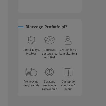
Dlaczego Profinfo.pl?
Ponad 10 tys.
Darmowa
Czat online z
tytułów
dostawa już
konsultantem
od 180zł
Promocyjne
Sprawna
Dostęp do
ceny i rabaty
realizacja
ebooka w 5
zamówienia
minut