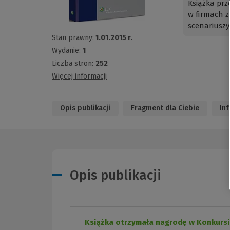
Książka prz
w firmach z
scenariuszy
Stan prawny:
1.01.2015 r.
Wydanie:
1
Liczba stron:
252
Więcej informacji
Opis publikacji
Fragment dla Ciebie
In
Opis publikacji
Książka otrzymała nagrodę w Konkursi