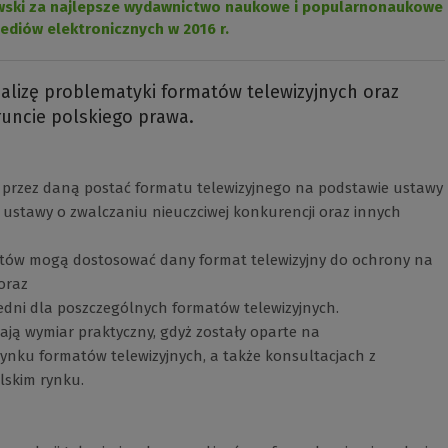
szawski za najlepsze wydawnictwo naukowe i popularnonaukowe
mediów elektronicznych w 2016 r.
lizę problematyki formatów telewizyjnych oraz
runcie polskiego prawa.
 przez daną postać formatu telewizyjnego na podstawie ustawy
 ustawy o zwalczaniu nieuczciwej konkurencji oraz innych
atów mogą dostosować dany format telewizyjny do ochrony na
oraz
iedni dla poszczególnych formatów telewizyjnych.
ją wymiar praktyczny, gdyż zostały oparte na
nku formatów telewizyjnych, a także konsultacjach z
lskim rynku.