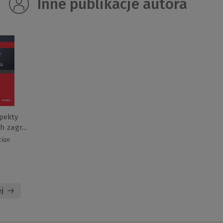
Inne publikacje autora
pekty
h zagr...
cian
j