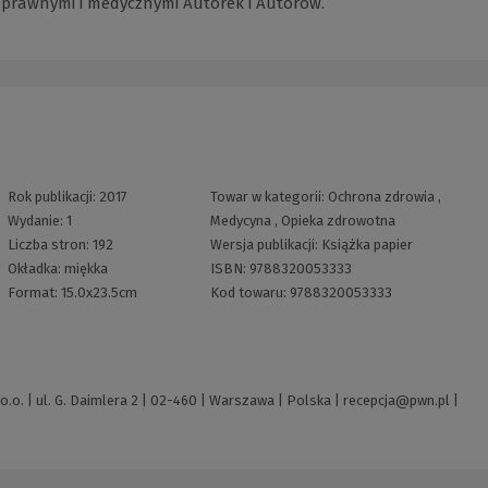
 prawnymi i medycznymi Autorek i Autorów.
Rok publikacji:
2017
Towar w kategorii:
Ochrona zdrowia
,
Wydanie:
1
Medycyna
,
Opieka zdrowotna
Liczba stron:
192
Wersja publikacji:
Książka papier
Okładka:
miękka
ISBN:
9788320053333
Format:
15.0x23.5cm
Kod towaru:
9788320053333
o. | ul. G. Daimlera 2 | 02-460 | Warszawa | Polska |
recepcja@pwn.pl
|