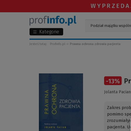
Kategorie
Jesteś tutaj:
Profinfo.pl
Prawna ochrona zdrowia pacjenta
(Link
Pr
-
13
%
do
innej
Jolanta Pacian
strony)
Zakres prob
pomimo spec
zrozumiałym
pacjenta. Ud