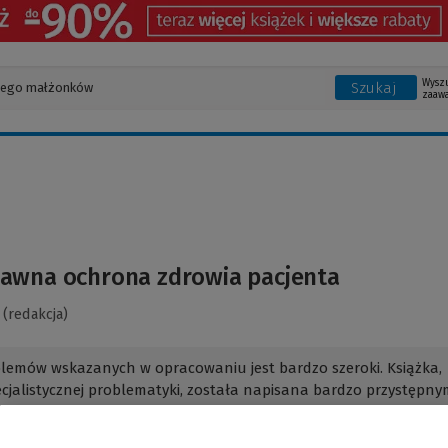
Wysz
Szukaj
zaaw
awna ochrona zdrowia pacjenta
 (redakcja)
lemów wskazanych w opracowaniu jest bardzo szeroki. Książka,
jalistycznej problematyki, została napisana bardzo przystępnym
 językiem. Publikacji zawiera szereg rozważań na temat ochron
ało się zgromadzić...