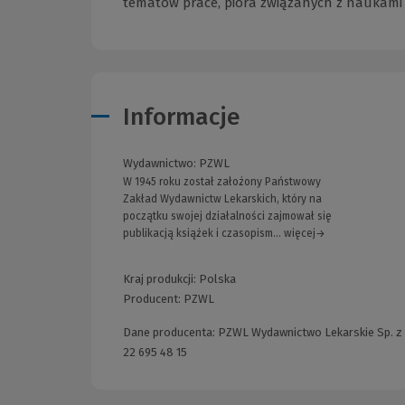
tematów prace, pióra związanych z naukami
Informacje
Wydawnictwo:
PZWL
W 1945 roku został założony Państwowy
Zakład Wydawnictw Lekarskich, który na
początku swojej działalności zajmował się
publikacją książek i czasopism... więcej→
Kraj produkcji: Polska
Producent:
PZWL
Dane producenta: PZWL Wydawnictwo Lekarskie Sp. z o.
22 695 48 15