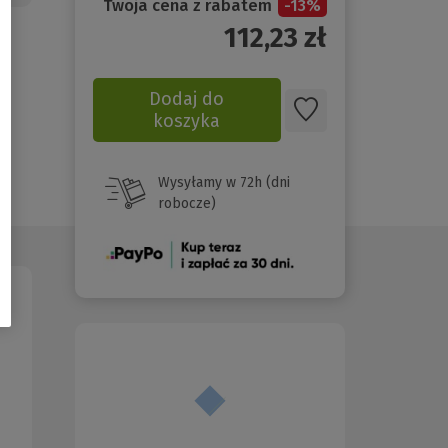
Twoja cena z rabatem
-
13
%
112,23
zł
Dodaj do
koszyka
Wysyłamy w 72h (dni
robocze)
(Nowe
okno)