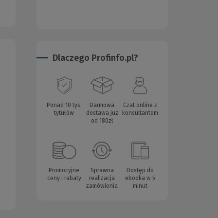
Dlaczego Profinfo.pl?
Ponad 10 tys.
Darmowa
Czat online z
tytułów
dostawa już
konsultantem
od 180zł
Promocyjne
Sprawna
Dostęp do
ceny i rabaty
realizacja
ebooka w 5
zamówienia
minut