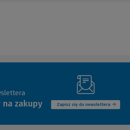
slettera
(Nowe
ł na zakupy
okno)
Zapisz się do newslettera