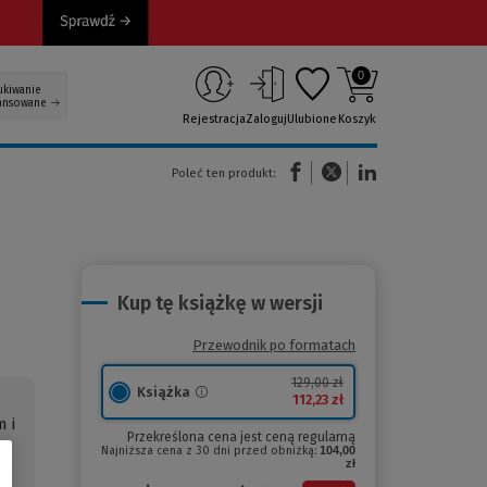
0
ukiwanie
ansowane
Rejestracja
Zaloguj
Ulubione
Koszyk
(Nowe okno)
(Link do innej strony)
(Link do innej strony)
Poleć ten produkt:
Kup tę książkę w wersji
Przewodnik po formatach
129,00 zł
Książka
112,23 zł
 i
Przekreślona cena jest ceną regularną
y
Najniższa cena z 30 dni przed obniżką:
104,00
zł