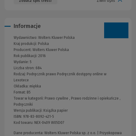
Zwiń opis
Zobacz spis treści
Informacje
Wydawnictwo:
Wolters Kluwer Polska
Kraj produkcji: Polska
Producent:
Wolters Kluwer Polska
Rok publikacji:
2016
Wydanie:
5
Liczba stron:
684
Rodzaj:
Podręcznik prawo
Podręcznik dostępny online w
Lexotece
Okładka:
miękka
Format:
B5
Towar w kategorii:
Prawo cywilne
,
Prawo rodzinne i opiekuńcze
,
Podręczniki
Wersja publikacji:
Książka papier
ISBN:
978-83-8092-421-5
Kod towaru:
NEX-0409 W05D07
Dane producenta: Wolters Kluwer Polska sp. z o.o. | Przyokopowa