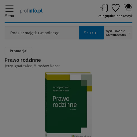
0
Menu
Zaloguj
Ulubione
Koszyk
Wyszukiwanie
Szukaj
zaawansowane
Promocja!
Prawo rodzinne
Jerzy Ignatowicz,
Mirosław Nazar
(Link
do
innej
strony)