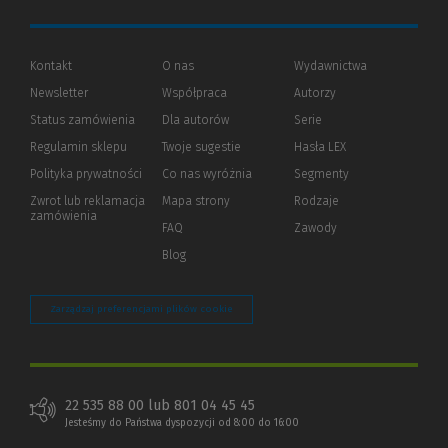
Kontakt
O nas
Wydawnictwa
Newsletter
Współpraca
Autorzy
Status zamówienia
Dla autorów
(Nowe
(Link
Serie
okno)
do
Regulamin sklepu
Twoje sugestie
Hasła LEX
innej
strony)
Polityka prywatności
(Nowe
(Link
Co nas wyróżnia
Segmenty
okno)
do
Zwrot lub reklamacja
Mapa strony
Rodzaje
innej
zamówienia
strony)
FAQ
Zawody
Blog
Zarządzaj preferencjami plików cookie
22 535 88 00 lub 801 04 45 45
Jesteśmy do Państwa dyspozycji od 8:00 do 16:00