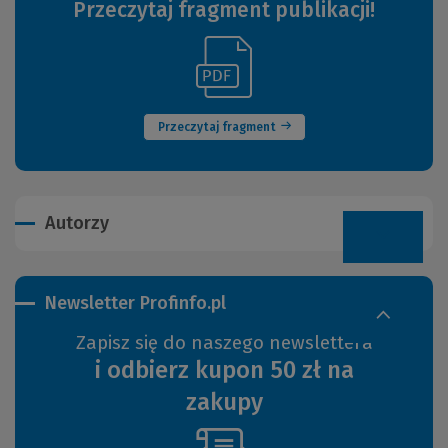
Przeczytaj fragment publikacji!
(Link
(Nowe
do
okno)
innej
strony)
Przeczytaj fragment
Autorzy
Newsletter Profinfo.pl
Zapisz się do naszego newslettera
i odbierz kupon 50 zł na
zakupy