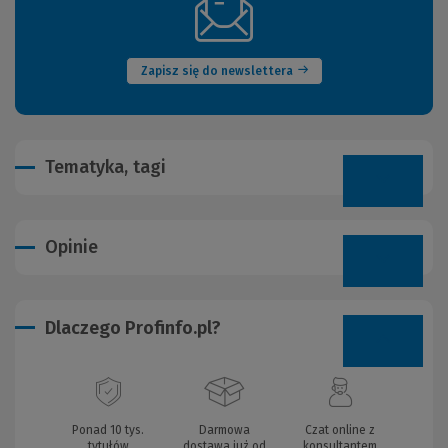
(Nowe
okno)
Zapisz się do newslettera
Tematyka, tagi
Opinie
Dlaczego Profinfo.pl?
Ponad 10 tys.
Darmowa
Czat online z
tytułów
dostawa już od
konsultantem