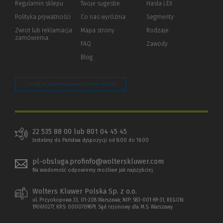
Regulamin sklepu
Twoje sugestie
Hasła LEX
innej
strony)
Polityka prywatności
(Nowe
(Link
Co nas wyróżnia
Segmenty
okno)
do
Zwrot lub reklamacja
Mapa strony
Rodzaje
innej
zamówienia
strony)
FAQ
Zawody
Blog
Zarządzaj preferencjami plików cookie
22 535 88 00 lub 801 04 45 45
Jesteśmy do Państwa dyspozycji od 8:00 do 16:00
pl-obsluga.profinfo@wolterskluwer.com
Na wiadomość odpowiemy możliwe jak najszybciej.
Wolters Kluwer Polska Sp. z o.o.
ul. Przyokopowa 33, 01-208 Warszawa; NIP: 583-001-89-31, REGON:
190610277, KRS: 0000709879, Sąd rejonowy dla M.S. Warszawy