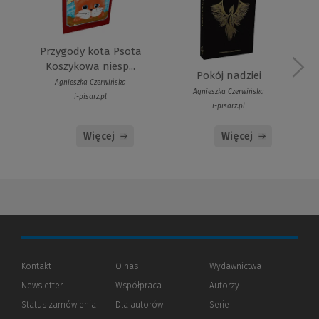
Przygody kota Psota
Koszykowa niesp...
Pokój nadziei
Agnieszka Czerwińska
Agnieszka Czerwińska
i-pisarz.pl
i-pisarz.pl
Więcej
Więcej
Kontakt
O nas
Wydawnictwa
Newsletter
Współpraca
Autorzy
Status zamówienia
Dla autorów
(Nowe
(Link
Serie
okno)
do