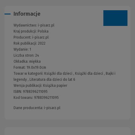
Informacje
Wydawnictwo:
i-pisarz.pl
Kraj produkcji: Polska
Producent:
i-pisarz.pl
Rok publikacji:
2022
Wydanie:
1
Liczba stron:
24
Okładka:
miękka
Format:
19.0x19.0cm
Towar w kategorii:
Książki dla dzieci
,
Książki dla dzieci
,
Bajki i
legendy
,
Literatura dla dzieci do lat 6
Wersja publikacji:
Książka papier
ISBN:
9788396211095
Kod towaru:
9788396211095
Dane producenta: i-pisarz.pl