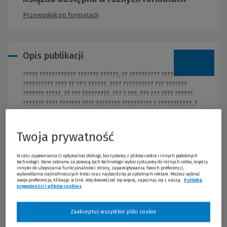
Przewodnik po formatach
Opis publikacji
????? ???????????? ??????? ??????, ?? ?????????? ???????
?????????? ???? ?? ??'? ??????. ???? ?????????? ??? ???????
??????? ?????, ?? ??? ?????????, ??? ? ???, ??? ??? ???? ??????.
??????? ???? ??????? ???? ???????? ?????????? ? ???????????, ?
?????????? ?????????? ????????. ??????? ??? ?????????? ?????? ?
??????? ????? ??????????????? ??? ???????? ???????. ???????
?????? ??? ???? ???????, ??????? ?????????? (Agnieszka
Twoja prywatność
Czerwińska), ??????? ??? ??, ??? ??????? ???? ??????????,
???????? ?? ????????? ?? ???????????? ? ????????? ????????.
W celu zapewnienia Ci optymalnej obsługi, korzystamy z plików cookie i innych podobnych
???????? ???????? ? ??????? ???????? ??? ?????, ?????????
technologii. Dane zebrane za pomocą tych technologii wykorzystujemy do różnych celów, między
innymi do ulepszania funkcjonalności strony, zapamiętywania Twoich preferencji,
?????????? ?? ????????? ??????. ????? ?????? ???? ???????: -
wyświetlania najtrafniejszych treści oraz najbardziej przydatnych reklam. Możesz wybrać
??????? ? ?????? - ???????? ?????? ?????? - ?????? ???? - ?????
swoje preferencje, klikając w link. Aby dowiedzieć się więcej, zapoznaj się z naszą
Polityką
prywatności i plików cookies
(Nowe okno)
(Link do innej strony)
??????? - ?????????? ????? ??????? ???? ??????? – ?? ??????? ???
???????? ????????? ????? ? ?????????? ?????????? ??
???????????? ???????? ???? ????????. ?????? ????????, ??? ?
Zaakceptuj wszystkie pliki cookie
?????? ???????????, ????????????? ???????? ???????? ??