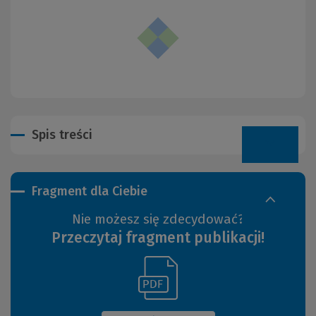
Spis treści
Fragment dla Ciebie
Nie możesz się zdecydować?
Przeczytaj fragment publikacji!
(Link
(Nowe
do
okno)
innej
strony)