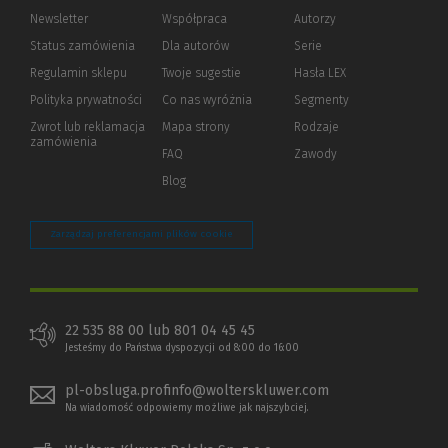
Newsletter
Współpraca
Autorzy
Status zamówienia
Dla autorów
(Nowe
(Link
Serie
okno)
do
Regulamin sklepu
Twoje sugestie
Hasła LEX
innej
strony)
Polityka prywatności
(Nowe
(Link
Co nas wyróżnia
Segmenty
okno)
do
Zwrot lub reklamacja
Mapa strony
Rodzaje
innej
zamówienia
strony)
FAQ
Zawody
Blog
Zarządzaj preferencjami plików cookie
22 535 88 00 lub 801 04 45 45
Jesteśmy do Państwa dyspozycji od 8:00 do 16:00
pl-obsluga.profinfo@wolterskluwer.com
Na wiadomość odpowiemy możliwe jak najszybciej.