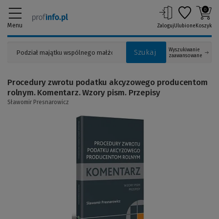
0
Menu
Zaloguj
Ulubione
Koszyk
Wyszukiwanie
Szukaj
zaawansowane
Procedury zwrotu podatku akcyzowego producentom
rolnym. Komentarz. Wzory pism. Przepisy
Sławomir Presnarowicz
(Link
do
innej
strony)