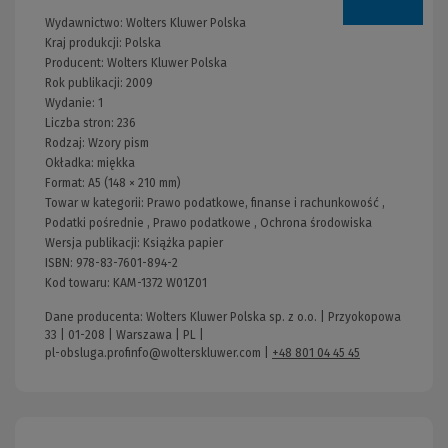
Wydawnictwo:
Wolters Kluwer Polska
Kraj produkcji: Polska
Producent:
Wolters Kluwer Polska
Rok publikacji:
2009
Wydanie:
1
Liczba stron:
236
Rodzaj:
Wzory pism
Okładka:
miękka
Format:
A5 (148 × 210 mm)
Towar w kategorii:
Prawo podatkowe, finanse i rachunkowość
,
Podatki pośrednie
,
Prawo podatkowe
,
Ochrona środowiska
Wersja publikacji:
Książka papier
ISBN:
978-83-7601-894-2
Kod towaru:
KAM-1372 W01Z01
Dane producenta: Wolters Kluwer Polska sp. z o.o. | Przyokopowa
33 | 01-208 | Warszawa | PL |
pl-obsluga.profinfo@wolterskluwer.com
|
+48 801 04 45 45