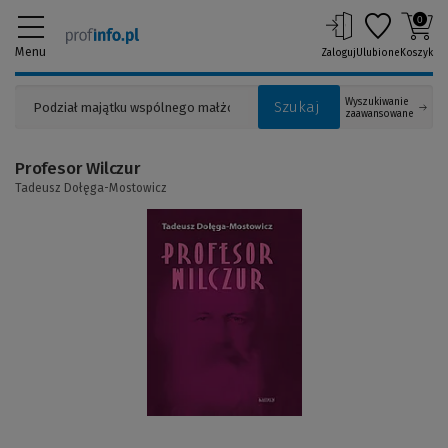
0
Menu
Zaloguj
Ulubione
Koszyk
Wyszukiwanie
Szukaj
zaawansowane
Profesor Wilczur
Tadeusz Dołęga-Mostowicz
(Link
do
innej
strony)