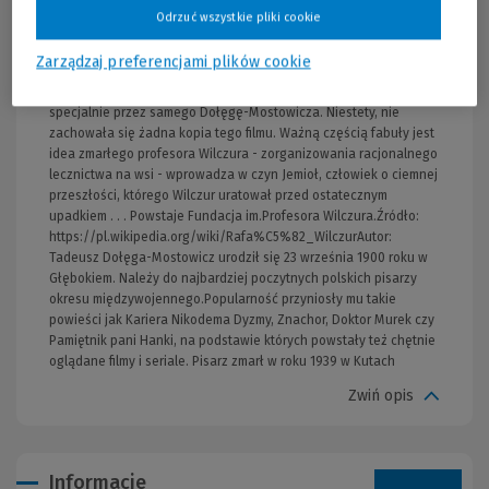
nadal cieszą się ogromną popularnością-wiele z nich zostało
Odrzuć wszystkie pliki cookie
zekranizowanych. W latach trzydziestych powstała filmowa
trylogia o losach Rafała Wilczura, której dwie pierwsze części,
Zarządzaj preferencjami plików cookie
Znachor i Profesor Wilczur, oparte były na książkach, a trzecia,
Testament profesora Wilczura, na scenariuszu, napisanym
specjalnie przez samego Dołęgę-Mostowicza. Niestety, nie
zachowała się żadna kopia tego filmu. Ważną częścią fabuły jest
idea zmarłego profesora Wilczura - zorganizowania racjonalnego
lecznictwa na wsi - wprowadza w czyn Jemioł, człowiek o ciemnej
przeszłości, którego Wilczur uratował przed ostatecznym
upadkiem . . . Powstaje Fundacja im.Profesora Wilczura.Źródło:
https://pl.wikipedia.org/wiki/Rafa%C5%82_WilczurAutor:
Tadeusz Dołęga-Mostowicz urodził się 23 września 1900 roku w
Głębokiem. Należy do najbardziej poczytnych polskich pisarzy
okresu międzywojennego.Popularność przyniosły mu takie
powieści jak Kariera Nikodema Dyzmy, Znachor, Doktor Murek czy
Pamiętnik pani Hanki, na podstawie których powstały też chętnie
oglądane filmy i seriale. Pisarz zmarł w roku 1939 w Kutach
Zwiń opis
Informacje