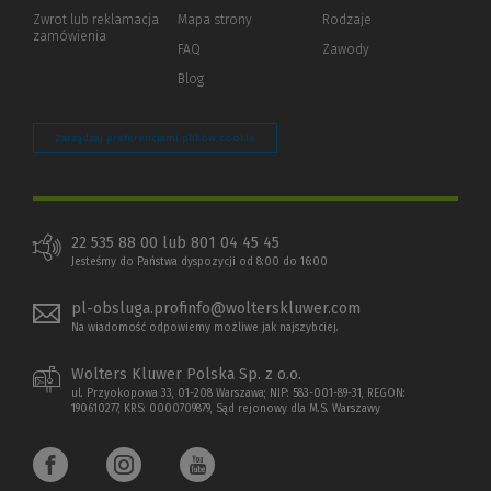
okno)
do
Zwrot lub reklamacja
Mapa strony
Rodzaje
innej
zamówienia
strony)
FAQ
Zawody
Blog
Zarządzaj preferencjami plików cookie
22 535 88 00 lub 801 04 45 45
Jesteśmy do Państwa dyspozycji od 8:00 do 16:00
pl-obsluga.profinfo@wolterskluwer.com
Na wiadomość odpowiemy możliwe jak najszybciej.
Wolters Kluwer Polska Sp. z o.o.
ul. Przyokopowa 33, 01-208 Warszawa; NIP: 583-001-89-31, REGON:
190610277, KRS: 0000709879, Sąd rejonowy dla M.S. Warszawy