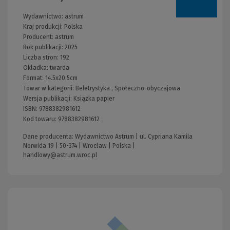
Wydawnictwo:
astrum
Kraj produkcji: Polska
Producent:
astrum
Rok publikacji:
2025
Liczba stron:
192
Okładka:
twarda
Format:
14.5x20.5cm
Towar w kategorii:
Beletrystyka
,
Społeczno-obyczajowa
Wersja publikacji:
Książka papier
ISBN:
9788382981612
Kod towaru:
9788382981612
Dane producenta: Wydawnictwo Astrum | ul. Cypriana Kamila
Norwida 19 | 50-374 | Wrocław | Polska |
handlowy@astrum.wroc.pl