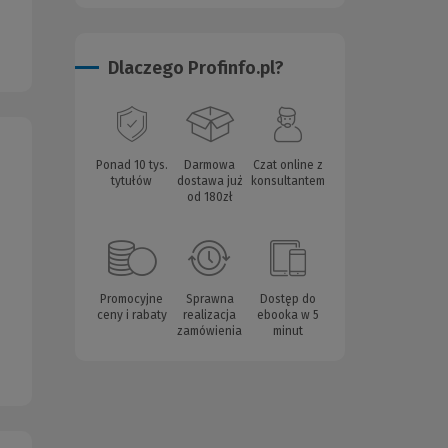
Dlaczego Profinfo.pl?
Ponad 10 tys.
Darmowa
Czat online z
tytułów
dostawa już
konsultantem
od 180zł
Promocyjne
Sprawna
Dostęp do
ceny i rabaty
realizacja
ebooka w 5
zamówienia
minut