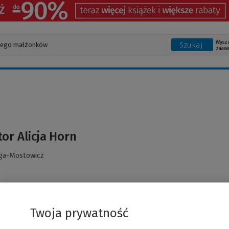
Wysz
Szukaj
zaaw
or Alicja Horn
ga-Mostowicz
Twoja prywatność