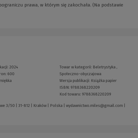
a pograniczu prawa, w którym się zakochała. (Na podstawie
kacji:
2024
Towar w kategorii:
Beletrystyka
,
tron:
600
Społeczno-obyczajowa
miękka
Wersja publikacji:
Książka papier
ISBN:
9788368220209
Kod towaru:
9788368220209
owe 3/50 | 31-812 | Kraków | Polska |
wydawnictwo.miles@gmail.com
|