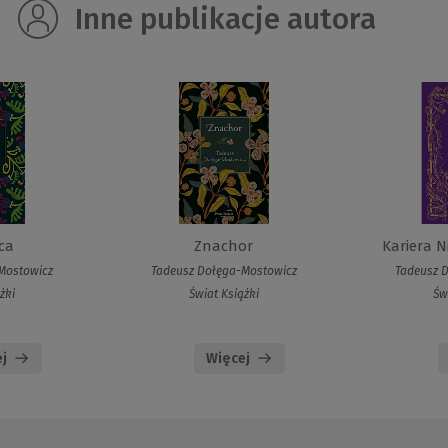
Inne publikacje autora
rca
Znachor
Kariera 
Mostowicz
Tadeusz Dołęga-Mostowicz
Tadeusz 
żki
Świat Książki
Św
j
Więcej