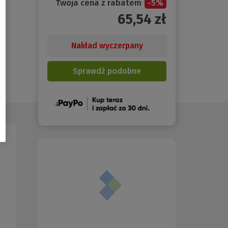
Twoja cena z rabatem
-
5
%
65,54
zł
Nakład wyczerpany
Sprawdź podobne
(Nowe
okno)