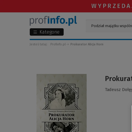
Kategorie
Jesteś tutaj:
Profinfo.pl
Prokurator Alicja Horn
(Link
Prokurat
do
innej
Tadeusz Dołę
strony)