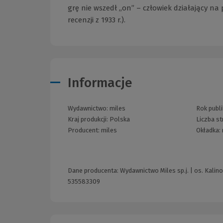
grę nie wszedł „on” – człowiek działający n
recenzji z 1933 r.).
Informacje
Wydawnictwo:
miles
Rok publi
Kraj produkcji: Polska
Liczba s
Producent:
miles
Okładka:
Dane producenta: Wydawnictwo Miles sp.j. | os. Kalin
535583309