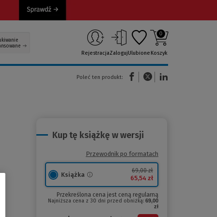
0
ukiwanie
ansowane
Rejestracja
Zaloguj
Ulubione
Koszyk
(Nowe okno)
(Link do innej strony)
(Link do innej strony)
Poleć ten produkt:
Kup tę książkę w wersji
Przewodnik po formatach
69,00 zł
Książka
65,54 zł
Przekreślona cena jest ceną regularną
Najniższa cena z 30 dni przed obniżką:
69,00
zł