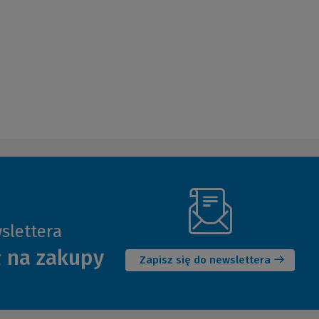
slettera
(Nowe
ł na zakupy
okno)
Zapisz się do newslettera