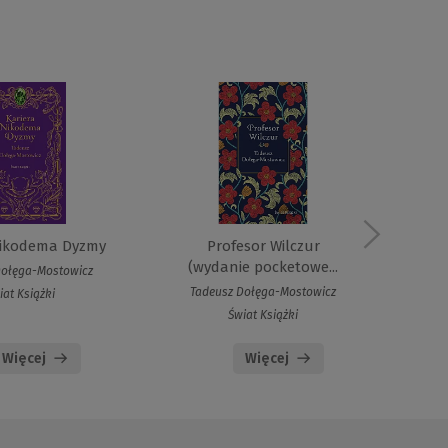
Nikodema Dyzmy
Profesor Wilczur
(wydanie pocketowe...
Dołęga-Mostowicz
Ta
Tadeusz Dołęga-Mostowicz
iat Książki
Świat Książki
Więcej
Więcej